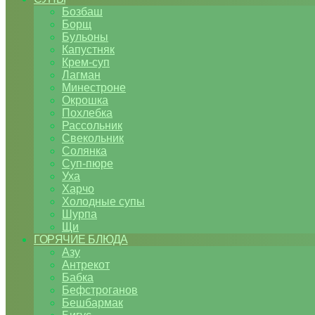
Бозбаш
Борщ
Бульоны
Капустняк
Крем-суп
Лагман
Минестроне
Окрошка
Похлебка
Рассольник
Свекольник
Солянка
Суп-пюре
Уха
Харчо
Холодные супы
Шурпа
Щи
ГОРЯЧИЕ БЛЮДА
Азу
Антрекот
Бабка
Бефстроганов
Бешбармак