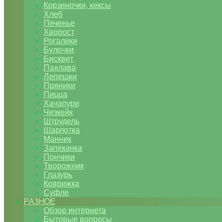
Корзиночки, кексы
Хлеб
Печенье
Хворост
Рогалики
Булочки
Бисквит
Пахлава
Лепешки
Пряники
Пицца
Хачапури
Чизкейк
Штрудель
Шарлотка
Манник
Запеканка
Пончики
Творожник
Глазурь
Коврижка
Суфле
РАЗНОЕ
Обзор интернета
Бытовые вопросы