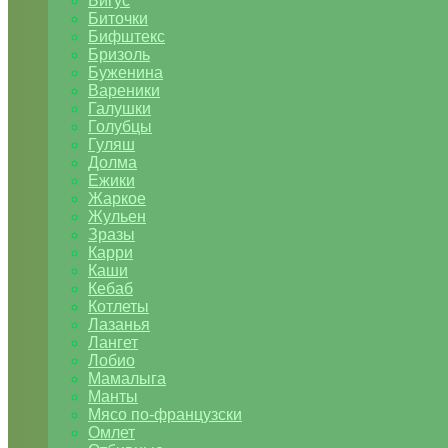
Бигус
Биточки
Бифштекс
Бризоль
Буженина
Вареники
Галушки
Голубцы
Гуляш
Долма
Ежики
Жаркое
Жульен
Зразы
Карри
Каши
Кебаб
Котлеты
Лазанья
Лангет
Лобио
Мамалыга
Манты
Мясо по-французски
Омлет