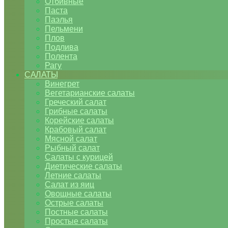
Отбивные
Паста
Паэлья
Пельмени
Плов
Подлива
Полента
Рагу
САЛАТЫ
Винегрет
Вегетарианские салаты
Греческий салат
Грибные салаты
Корейские салаты
Крабовый салат
Мясной салат
Рыбный салат
Салаты с курицей
Диетические салаты
Летние салаты
Салат из яиц
Овощные салаты
Острые салаты
Постные салаты
Простые салаты