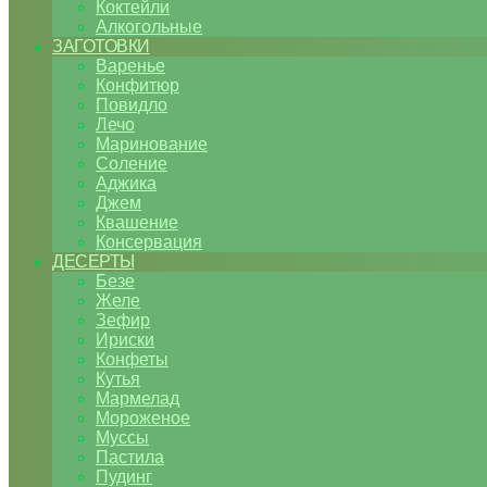
Коктейли
Алкогольные
ЗАГОТОВКИ
Варенье
Конфитюр
Повидло
Лечо
Маринование
Соление
Аджика
Джем
Квашение
Консервация
ДЕСЕРТЫ
Безе
Желе
Зефир
Ириски
Конфеты
Кутья
Мармелад
Мороженое
Муссы
Пастила
Пудинг