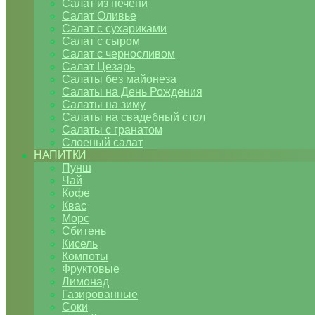
Салат из печени
Салат Оливье
Салат с сухариками
Салат с сыром
Салат с черносливом
Салат Цезарь
Салаты без майонеза
Салаты на День Рождения
Салаты на зиму
Салаты на свадебный стол
Салаты с гранатом
Слоеный салат
НАПИТКИ
Пунш
Чай
Кофе
Квас
Морс
Сбитень
Кисель
Компоты
Фруктовые
Лимонад
Газированные
Соки