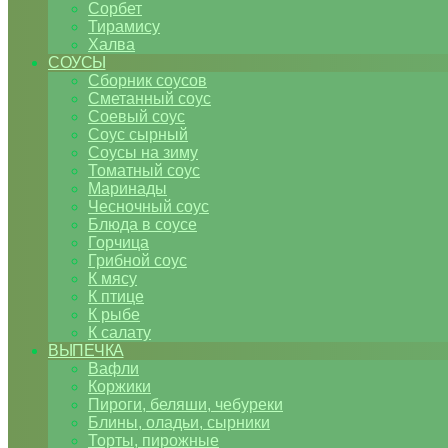
Сорбет
Тирамису
Халва
СОУСЫ
Сборник соусов
Сметанный соус
Соевый соус
Соус сырный
Соусы на зиму
Томатный соус
Маринады
Чесночный соус
Блюда в соусе
Горчица
Грибной соус
К мясу
К птице
К рыбе
К салату
ВЫПЕЧКА
Вафли
Коржики
Пироги, беляши, чебуреки
Блины, оладьи, сырники
Торты, пирожные