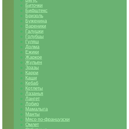
Бигус
Биточки
Бифштекс
Бризоль
Буженина
Вареники
Галушки
Голубцы
Гуляш
Долма
Ежики
Жаркое
Жульен
Зразы
Карри
Каши
Кебаб
Котлеты
Лазанья
Лангет
Лобио
Мамалыга
Манты
Мясо по-французски
Омлет