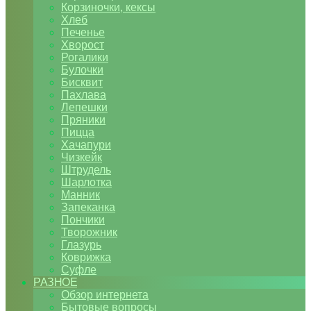
Корзиночки, кексы
Хлеб
Печенье
Хворост
Рогалики
Булочки
Бисквит
Пахлава
Лепешки
Пряники
Пицца
Хачапури
Чизкейк
Штрудель
Шарлотка
Манник
Запеканка
Пончики
Творожник
Глазурь
Коврижка
Суфле
РАЗНОЕ
Обзор интернета
Бытовые вопросы