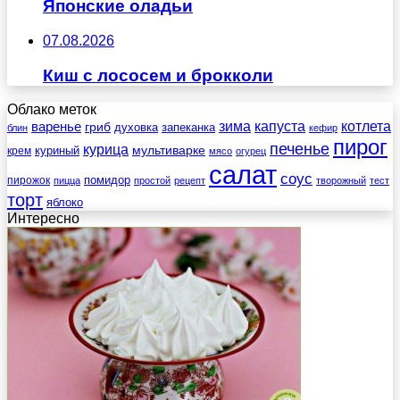
Японские оладьи
07.08.2026
Киш с лососем и брокколи
Облако меток
зима
котлета
варенье
капуста
гриб
духовка
запеканка
блин
кефир
пирог
печенье
курица
мультиварке
куриный
крем
мясо
огурец
салат
соус
помидор
пирожок
пицца
простой
рецепт
творожный
тест
торт
яблоко
Интересно