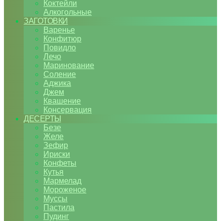
Коктейли
Алкогольные
ЗАГОТОВКИ
Варенье
Конфитюр
Повидло
Лечо
Маринование
Соление
Аджика
Джем
Квашение
Консервация
ДЕСЕРТЫ
Безе
Желе
Зефир
Ириски
Конфеты
Кутья
Мармелад
Мороженое
Муссы
Пастила
Пудинг