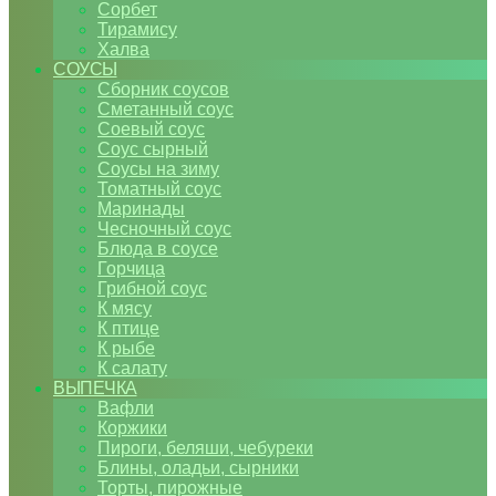
Сорбет
Тирамису
Халва
СОУСЫ
Сборник соусов
Сметанный соус
Соевый соус
Соус сырный
Соусы на зиму
Томатный соус
Маринады
Чесночный соус
Блюда в соусе
Горчица
Грибной соус
К мясу
К птице
К рыбе
К салату
ВЫПЕЧКА
Вафли
Коржики
Пироги, беляши, чебуреки
Блины, оладьи, сырники
Торты, пирожные