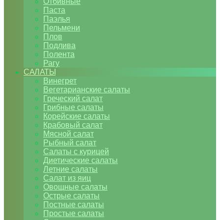
Отбивные
Паста
Паэлья
Пельмени
Плов
Подлива
Полента
Рагу
САЛАТЫ
Винегрет
Вегетарианские салаты
Греческий салат
Грибные салаты
Корейские салаты
Крабовый салат
Мясной салат
Рыбный салат
Салаты с курицей
Диетические салаты
Летние салаты
Салат из яиц
Овощные салаты
Острые салаты
Постные салаты
Простые салаты