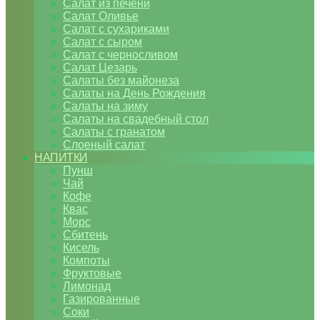
Салат из печени
Салат Оливье
Салат с сухариками
Салат с сыром
Салат с черносливом
Салат Цезарь
Салаты без майонеза
Салаты на День Рождения
Салаты на зиму
Салаты на свадебный стол
Салаты с гранатом
Слоеный салат
НАПИТКИ
Пунш
Чай
Кофе
Квас
Морс
Сбитень
Кисель
Компоты
Фруктовые
Лимонад
Газированные
Соки