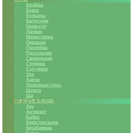
Бозбаш
Борщ
Бульоны
Капустняк
Крем-суп
Лагман
Минестроне
Окрошка
Похлебка
Рассольник
Свекольник
Солянка
Суп-пюре
Уха
Харчо
Холодные супы
Шурпа
Щи
ГОРЯЧИЕ БЛЮДА
Азу
Антрекот
Бабка
Бефстроганов
Бешбармак