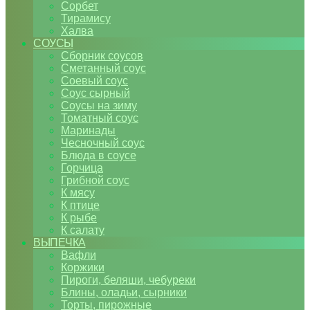
Сорбет
Тирамису
Халва
СОУСЫ
Сборник соусов
Сметанный соус
Соевый соус
Соус сырный
Соусы на зиму
Томатный соус
Маринады
Чесночный соус
Блюда в соусе
Горчица
Грибной соус
К мясу
К птице
К рыбе
К салату
ВЫПЕЧКА
Вафли
Коржики
Пироги, беляши, чебуреки
Блины, оладьи, сырники
Торты, пирожные