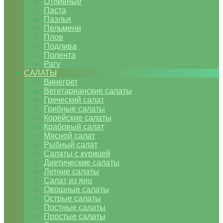
Отбивные
Паста
Паэлья
Пельмени
Плов
Подлива
Полента
Рагу
САЛАТЫ
Винегрет
Вегетарианские салаты
Греческий салат
Грибные салаты
Корейские салаты
Крабовый салат
Мясной салат
Рыбный салат
Салаты с курицей
Диетические салаты
Летние салаты
Салат из яиц
Овощные салаты
Острые салаты
Постные салаты
Простые салаты