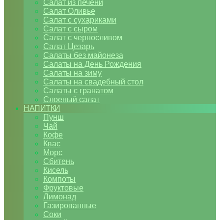
Салат из печени
Салат Оливье
Салат с сухариками
Салат с сыром
Салат с черносливом
Салат Цезарь
Салаты без майонеза
Салаты на День Рождения
Салаты на зиму
Салаты на свадебный стол
Салаты с гранатом
Слоеный салат
НАПИТКИ
Пунш
Чай
Кофе
Квас
Морс
Сбитень
Кисель
Компоты
Фруктовые
Лимонад
Газированные
Соки