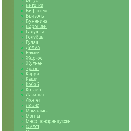
Бигус
Биточки
Бифштекс
Бризоль
Буженина
Вареники
Галушки
Голубцы
Гуляш
Долма
Ежики
Жаркое
Жульен
Зразы
Карри
Каши
Кебаб
Котлеты
Лазанья
Лангет
Лобио
Мамалыга
Манты
Мясо по-французски
Омлет