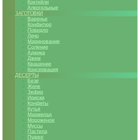
Коктейли
Алкогольные
ЗАГОТОВКИ
Варенье
Конфитюр
Повидло
Лечо
Маринование
Соление
Аджика
Джем
Квашение
Консервация
ДЕСЕРТЫ
Безе
Желе
Зефир
Ириски
Конфеты
Кутья
Мармелад
Мороженое
Муссы
Пастила
Пудинг