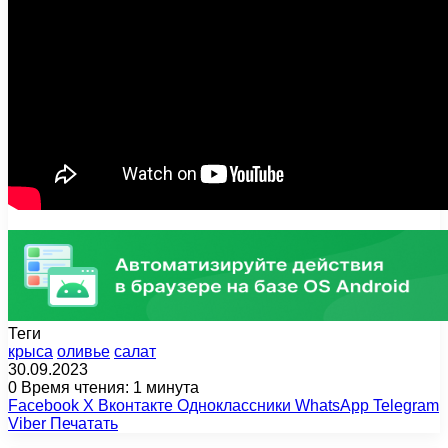
Теги
крыса
оливье
салат
30.09.2023
0
Время чтения: 1 минута
Facebook
X
Вконтакте
Одноклассники
WhatsApp
Telegram
Viber
Печатать