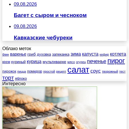
09.08.2026
Багет с сыром и чесноком
09.08.2026
Кавказские чебуреки
Облако меток
зима
котлета
варенье
капуста
гриб
духовка
запеканка
блин
кефир
пирог
печенье
курица
мультиварке
куриный
крем
мясо
огурец
салат
соус
помидор
пирожок
пицца
простой
рецепт
творожный
тест
торт
яблоко
Интересно