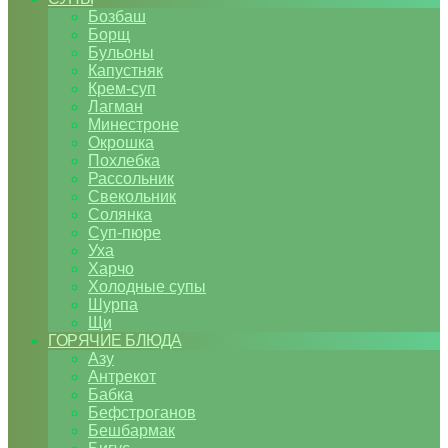
Бозбаш
Борщ
Бульоны
Капустняк
Крем-суп
Лагман
Минестроне
Окрошка
Похлебка
Рассольник
Свекольник
Солянка
Суп-пюре
Уха
Харчо
Холодные супы
Шурпа
Щи
ГОРЯЧИЕ БЛЮДА
Азу
Антрекот
Бабка
Бефстроганов
Бешбармак