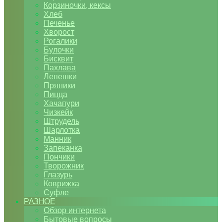
Корзиночки, кексы
Хлеб
Печенье
Хворост
Рогалики
Булочки
Бисквит
Пахлава
Лепешки
Пряники
Пицца
Хачапури
Чизкейк
Штрудель
Шарлотка
Манник
Запеканка
Пончики
Творожник
Глазурь
Коврижка
Суфле
РАЗНОЕ
Обзор интернета
Бытовые вопросы