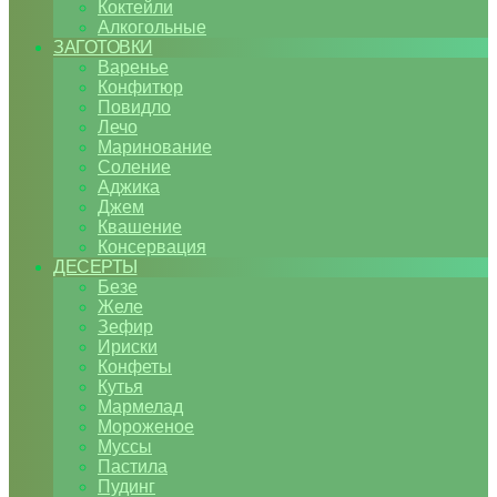
Коктейли
Алкогольные
ЗАГОТОВКИ
Варенье
Конфитюр
Повидло
Лечо
Маринование
Соление
Аджика
Джем
Квашение
Консервация
ДЕСЕРТЫ
Безе
Желе
Зефир
Ириски
Конфеты
Кутья
Мармелад
Мороженое
Муссы
Пастила
Пудинг