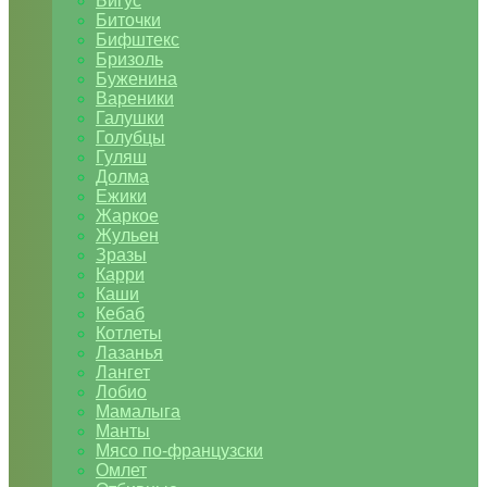
Бигус
Биточки
Бифштекс
Бризоль
Буженина
Вареники
Галушки
Голубцы
Гуляш
Долма
Ежики
Жаркое
Жульен
Зразы
Карри
Каши
Кебаб
Котлеты
Лазанья
Лангет
Лобио
Мамалыга
Манты
Мясо по-французски
Омлет