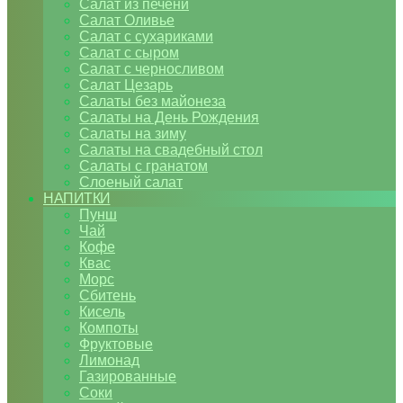
Салат из печени
Салат Оливье
Салат с сухариками
Салат с сыром
Салат с черносливом
Салат Цезарь
Салаты без майонеза
Салаты на День Рождения
Салаты на зиму
Салаты на свадебный стол
Салаты с гранатом
Слоеный салат
НАПИТКИ
Пунш
Чай
Кофе
Квас
Морс
Сбитень
Кисель
Компоты
Фруктовые
Лимонад
Газированные
Соки