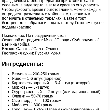
праздничном столе. Предлагаю приготовить салат
слоеным, в виде торта, а затем красиво его украсить.
Чтобы ускорить время приготовления, можно каждый
ингредиент размешать с майонезом, посолить и
поперчить в отдельных тарелках, а затем торт
быстренько «собрать» и подать к столу. Готовим вкусно,
подаем красиво!
Назначение: На праздничный стол
Основной ингредиент: Мясо / Овощи / Субпродукты /
Ветчина / Яйца
Блюдо: Салаты / Салат Оливье
География кухни: Русская кухня
Ингредиенты:
Ветчина — 200-250 грамм;
Яйцо — 5-6 штук (вареное);
Картофель вареный — 3-4 штук (в кожуре);
Морковь — 3-4 штук;
Огурец соленый — 2 штуки (или маринованный);
Оливки — 50-70 грамм;
Сыр твердый — 100 грамм;
Майонез — 300 грамм;
Горошек — 150-200 грамм (консервированный).