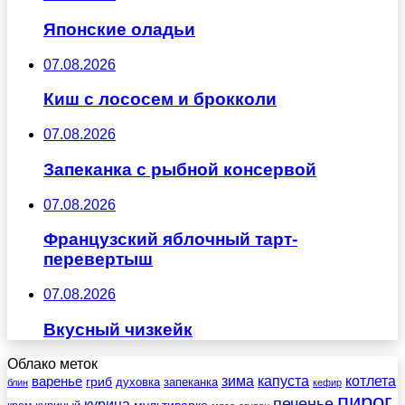
Японские оладьи
07.08.2026
Киш с лососем и брокколи
07.08.2026
Запеканка с рыбной консервой
07.08.2026
Французский яблочный тарт-
перевертыш
07.08.2026
Вкусный чизкейк
Облако меток
зима
котлета
варенье
капуста
гриб
духовка
запеканка
блин
кефир
пирог
печенье
курица