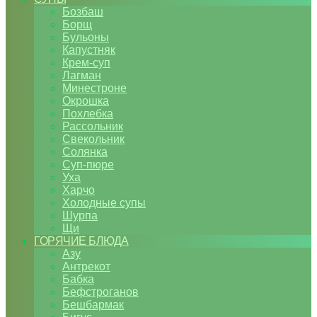
Бозбаш
Борщ
Бульоны
Капустняк
Крем-суп
Лагман
Минестроне
Окрошка
Похлебка
Рассольник
Свекольник
Солянка
Суп-пюре
Уха
Харчо
Холодные супы
Шурпа
Щи
ГОРЯЧИЕ БЛЮДА
Азу
Антрекот
Бабка
Бефстроганов
Бешбармак