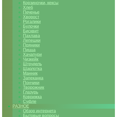
Корзиночки, кексы
Хлеб
Печенье
Хворост
Рогалики
Булочки
Бисквит
Пахлава
Лепешки
Пряники
Пицца
Хачапури
Чизкейк
Штрудель
Шарлотка
Манник
Запеканка
Пончики
Творожник
Глазурь
Коврижка
Суфле
РАЗНОЕ
Обзор интернета
Бытовые вопросы