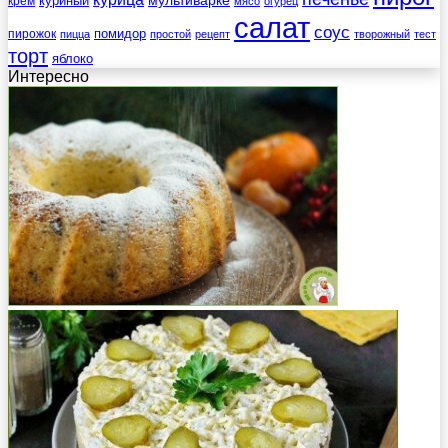
мультиварке
куриный
крем
мясо
огурец
салат
соус
помидор
пирожок
пицца
простой
рецепт
творожный
тест
торт
яблоко
Интересно