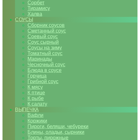
Сорбет
Тирамису
Халва
СОУСЫ
Сборник соусов
Сметанный соус
Соевый соус
Соус сырный
Соусы на зиму
Томатный соус
Маринады
Чесночный соус
Блюда в соусе
Горчица
Грибной соус
К мясу
К птице
К рыбе
К салату
ВЫПЕЧКА
Вафли
Коржики
Пироги, беляши, чебуреки
Блины, оладьи, сырники
Торты, пирожные