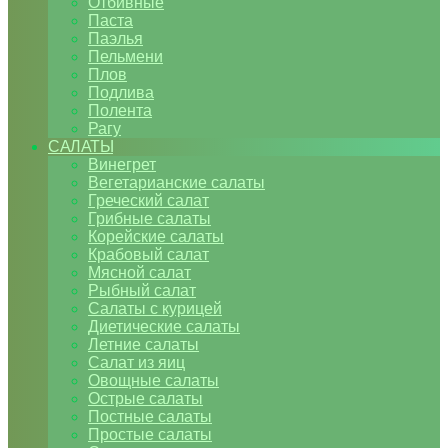
Отбивные
Паста
Паэлья
Пельмени
Плов
Подлива
Полента
Рагу
САЛАТЫ
Винегрет
Вегетарианские салаты
Греческий салат
Грибные салаты
Корейские салаты
Крабовый салат
Мясной салат
Рыбный салат
Салаты с курицей
Диетические салаты
Летние салаты
Салат из яиц
Овощные салаты
Острые салаты
Постные салаты
Простые салаты