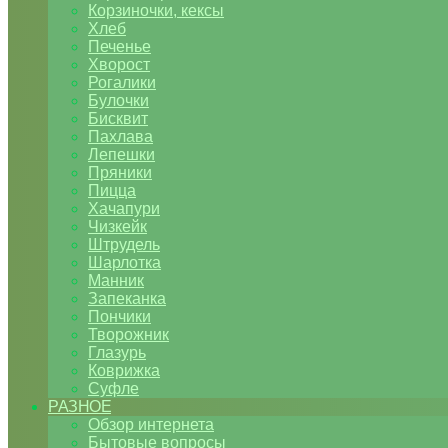
Корзиночки, кексы
Хлеб
Печенье
Хворост
Рогалики
Булочки
Бисквит
Пахлава
Лепешки
Пряники
Пицца
Хачапури
Чизкейк
Штрудель
Шарлотка
Манник
Запеканка
Пончики
Творожник
Глазурь
Коврижка
Суфле
РАЗНОЕ
Обзор интернета
Бытовые вопросы