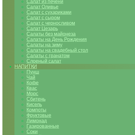
Салат из печени
Салат Оливье
Салат с сухариками
Салат с сыром
Салат с черносливом
Салат Цезарь
Салаты без майонеза
Салаты на День Рождения
Салаты на зиму
Салаты на свадебный стол
Салаты с гранатом
Слоеный салат
НАПИТКИ
Пунш
Чай
Кофе
Квас
Морс
Сбитень
Кисель
Компоты
Фруктовые
Лимонад
Газированные
Соки