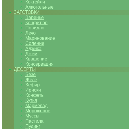
Коктейли
Алкогольные
ЗАГОТОВКИ
Варенье
Конфитюр
Повидло
Лечо
Маринование
Соление
Аджика
Джем
Квашение
Консервация
ДЕСЕРТЫ
Безе
Желе
Зефир
Ириски
Конфеты
Кутья
Мармелад
Мороженое
Муссы
Пастила
Пудинг