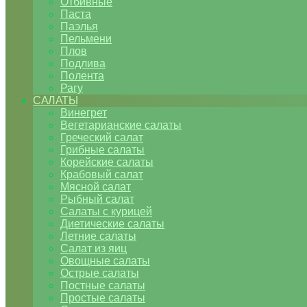
Отбивные
Паста
Паэлья
Пельмени
Плов
Подлива
Полента
Рагу
САЛАТЫ
Винегрет
Вегетарианские салаты
Греческий салат
Грибные салаты
Корейские салаты
Крабовый салат
Мясной салат
Рыбный салат
Салаты с курицей
Диетические салаты
Летние салаты
Салат из яиц
Овощные салаты
Острые салаты
Постные салаты
Простые салаты