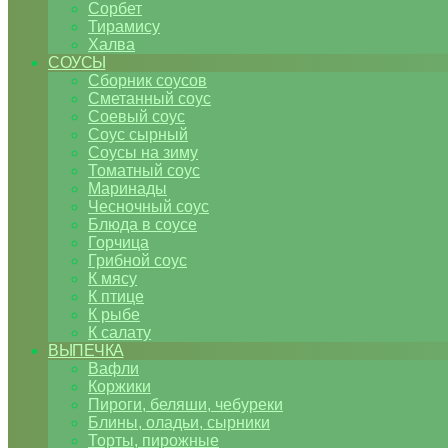
Сорбет
Тирамису
Халва
СОУСЫ
Сборник соусов
Сметанный соус
Соевый соус
Соус сырный
Соусы на зиму
Томатный соус
Маринады
Чесночный соус
Блюда в соусе
Горчица
Грибной соус
К мясу
К птице
К рыбе
К салату
ВЫПЕЧКА
Вафли
Коржики
Пироги, беляши, чебуреки
Блины, оладьи, сырники
Торты, пирожные