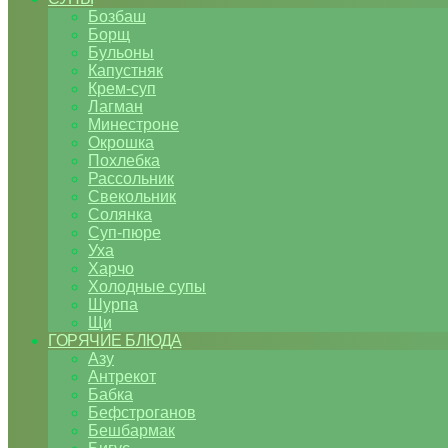
Бозбаш
Борщ
Бульоны
Капустняк
Крем-суп
Лагман
Минестроне
Окрошка
Похлебка
Рассольник
Свекольник
Солянка
Суп-пюре
Уха
Харчо
Холодные супы
Шурпа
Щи
ГОРЯЧИЕ БЛЮДА
Азу
Антрекот
Бабка
Бефстроганов
Бешбармак