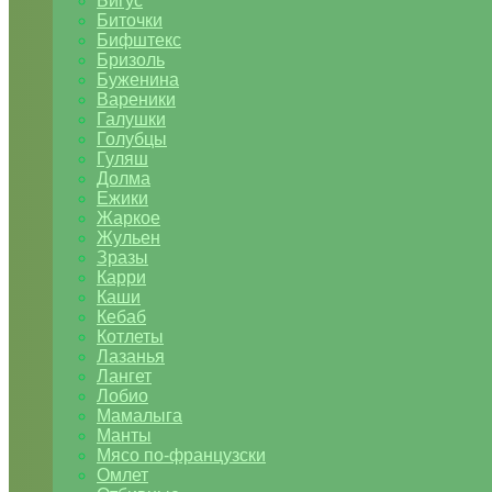
Бигус
Биточки
Бифштекс
Бризоль
Буженина
Вареники
Галушки
Голубцы
Гуляш
Долма
Ежики
Жаркое
Жульен
Зразы
Карри
Каши
Кебаб
Котлеты
Лазанья
Лангет
Лобио
Мамалыга
Манты
Мясо по-французски
Омлет