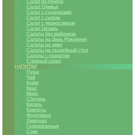
Салат из печени
Салат Оливье
Салат с сухариками
Салат с сыром
Салат с черносливом
Салат Цезарь
Салаты без майонеза
Салаты на День Рождения
Салаты на зиму
Салаты на свадебный стол
Салаты с гранатом
Слоеный салат
НАПИТКИ
Пунш
Чай
Кофе
Квас
Морс
Сбитень
Кисель
Компоты
Фруктовые
Лимонад
Газированные
Соки