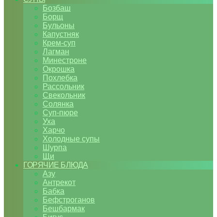
Бозбаш
Борщ
Бульоны
Капустняк
Крем-суп
Лагман
Минестроне
Окрошка
Похлебка
Рассольник
Свекольник
Солянка
Суп-пюре
Уха
Харчо
Холодные супы
Шурпа
Щи
ГОРЯЧИЕ БЛЮДА
Азу
Антрекот
Бабка
Бефстроганов
Бешбармак