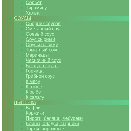
Сорбет
Тирамису
Халва
СОУСЫ
Сборник соусов
Сметанный соус
Соевый соус
Соус сырный
Соусы на зиму
Томатный соус
Маринады
Чесночный соус
Блюда в соусе
Горчица
Грибной соус
К мясу
К птице
К рыбе
К салату
ВЫПЕЧКА
Вафли
Коржики
Пироги, беляши, чебуреки
Блины, оладьи, сырники
Торты, пирожные