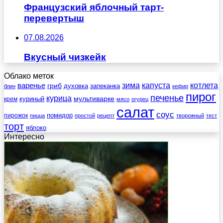
Французский яблочный тарт-
перевертыш
07.08.2026
Вкусный чизкейк
Облако меток
зима
котлета
варенье
капуста
гриб
духовка
запеканка
блин
кефир
пирог
печенье
курица
мультиварке
куриный
крем
мясо
огурец
салат
соус
помидор
пирожок
пицца
простой
рецепт
творожный
тест
торт
яблоко
Интересно