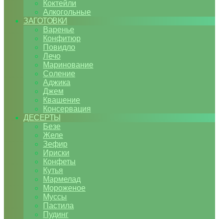
Коктейли
Алкогольные
ЗАГОТОВКИ
Варенье
Конфитюр
Повидло
Лечо
Маринование
Соление
Аджика
Джем
Квашение
Консервация
ДЕСЕРТЫ
Безе
Желе
Зефир
Ириски
Конфеты
Кутья
Мармелад
Мороженое
Муссы
Пастила
Пудинг