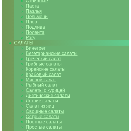
Отбивные
Паста
Паэлья
Пельмени
Плов
Подлива
Полента
Рагу
САЛАТЫ
Винегрет
Вегетарианские салаты
Греческий салат
Грибные салаты
Корейские салаты
Крабовый салат
Мясной салат
Рыбный салат
Салаты с курицей
Диетические салаты
Летние салаты
Салат из яиц
Овощные салаты
Острые салаты
Постные салаты
Простые салаты