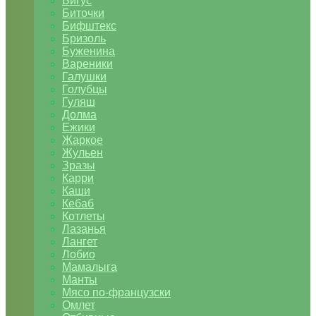
Бигус
Биточки
Бифштекс
Бризоль
Буженина
Вареники
Галушки
Голубцы
Гуляш
Долма
Ежики
Жаркое
Жульен
Зразы
Карри
Каши
Кебаб
Котлеты
Лазанья
Лангет
Лобио
Мамалыга
Манты
Мясо по-французски
Омлет