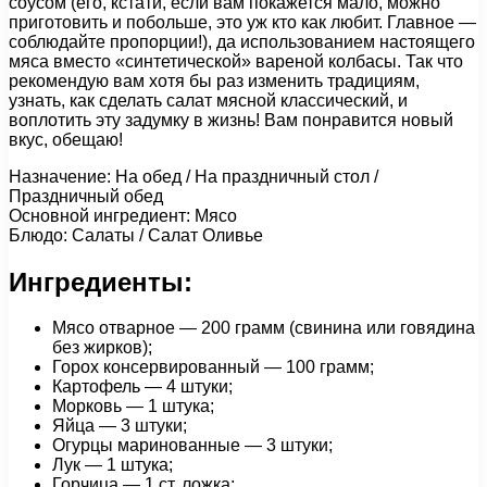
соусом (его, кстати, если вам покажется мало, можно
приготовить и побольше, это уж кто как любит. Главное —
соблюдайте пропорции!), да использованием настоящего
мяса вместо «синтетической» вареной колбасы. Так что
рекомендую вам хотя бы раз изменить традициям,
узнать, как сделать салат мясной классический, и
воплотить эту задумку в жизнь! Вам понравится новый
вкус, обещаю!
Назначение: На обед / На праздничный стол /
Праздничный обед
Основной ингредиент: Мясо
Блюдо: Салаты / Салат Оливье
Ингредиенты:
Мясо отварное — 200 грамм (свинина или говядина
без жирков);
Горох консервированный — 100 грамм;
Картофель — 4 штуки;
Морковь — 1 штука;
Яйца — 3 штуки;
Огурцы маринованные — 3 штуки;
Лук — 1 штука;
Горчица — 1 ст. ложка;