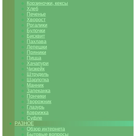
Корзиночки, кексы
Хлеб
Печенье
Хворост
Рогалики
Булочки
Бисквит
Пахлава
Лепешки
Пряники
Пицца
Хачапури
Чизкейк
Штрудель
Шарлотка
Манник
Запеканка
Пончики
Творожник
Глазурь
Коврижка
Суфле
РАЗНОЕ
Обзор интернета
Бытовые вопросы