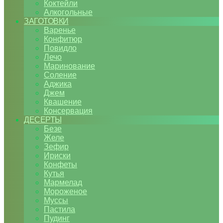
Коктейли
Алкогольные
ЗАГОТОВКИ
Варенье
Конфитюр
Повидло
Лечо
Маринование
Соление
Аджика
Джем
Квашение
Консервация
ДЕСЕРТЫ
Безе
Желе
Зефир
Ириски
Конфеты
Кутья
Мармелад
Мороженое
Муссы
Пастила
Пудинг