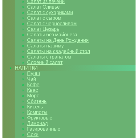
Салат из печени
Салат Оливье
Салат с сухариками
Салат с сыром
Салат с черносливом
Салат Цезарь
Салаты без майонеза
Салаты на День Рождения
Салаты на зиму
Салаты на свадебный стол
Салаты с гранатом
Слоеный салат
НАПИТКИ
Пунш
Чай
Кофе
Квас
Морс
Сбитень
Кисель
Компоты
Фруктовые
Лимонад
Газированные
Соки