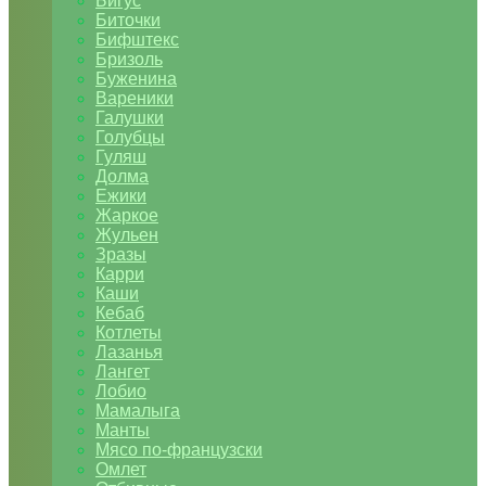
Бигус
Биточки
Бифштекс
Бризоль
Буженина
Вареники
Галушки
Голубцы
Гуляш
Долма
Ежики
Жаркое
Жульен
Зразы
Карри
Каши
Кебаб
Котлеты
Лазанья
Лангет
Лобио
Мамалыга
Манты
Мясо по-французски
Омлет