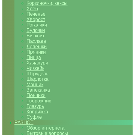
Корзиночки, кексы
Хлеб
Печенье
Хворост
Рогалики
Булочки
Бисквит
Пахлава
Лепешки
Пряники
Пицца
Хачапури
Чизкейк
Штрудель
Шарлотка
Манник
Запеканка
Пончики
Творожник
Глазурь
Коврижка
Суфле
РАЗНОЕ
Обзор интернета
Бытовые вопросы