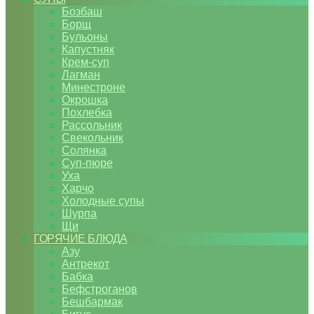
Бозбаш
Борщ
Бульоны
Капустняк
Крем-суп
Лагман
Минестроне
Окрошка
Похлебка
Рассольник
Свекольник
Солянка
Суп-пюре
Уха
Харчо
Холодные супы
Шурпа
Щи
ГОРЯЧИЕ БЛЮДА
Азу
Антрекот
Бабка
Бефстроганов
Бешбармак