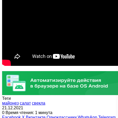
Теги
майонез
салат
свекла
21.12.2021
0
Время чтения: 1 минута
Facebook
X
Вконтакте
Одноклассники
WhatsApp
Telegram