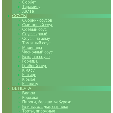
Сорбет
Тирамису
Халва
СОУСЫ
Сборник соусов
Сметанный соус
Соевый соус
Соус сырный
Соусы на зиму
Томатный соус
Маринады
Чесночный соус
Блюда в соусе
Горчица
Грибной соус
К мясу
К птице
К рыбе
К салату
ВЫПЕЧКА
Вафли
Коржики
Пироги, беляши, чебуреки
Блины, оладьи, сырники
Торты, пирожные