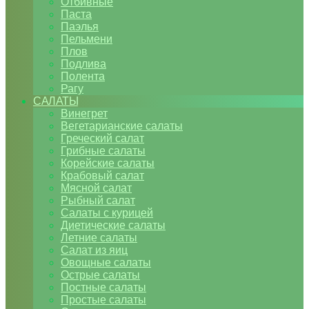
Отбивные
Паста
Паэлья
Пельмени
Плов
Подлива
Полента
Рагу
САЛАТЫ
Винегрет
Вегетарианские салаты
Греческий салат
Грибные салаты
Корейские салаты
Крабовый салат
Мясной салат
Рыбный салат
Салаты с курицей
Диетические салаты
Летние салаты
Салат из яиц
Овощные салаты
Острые салаты
Постные салаты
Простые салаты