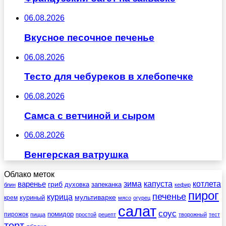
06.08.2026
Вкусное песочное печенье
06.08.2026
Тесто для чебуреков в хлебопечке
06.08.2026
Самса с ветчиной и сыром
06.08.2026
Венгерская ватрушка
Облако меток
зима
котлета
варенье
капуста
гриб
духовка
запеканка
блин
кефир
пирог
печенье
курица
мультиварке
куриный
крем
мясо
огурец
салат
соус
помидор
пирожок
пицца
простой
рецепт
творожный
тест
торт