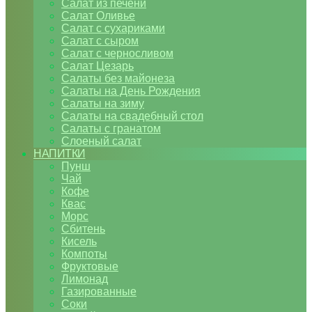
Салат из печени
Салат Оливье
Салат с сухариками
Салат с сыром
Салат с черносливом
Салат Цезарь
Салаты без майонеза
Салаты на День Рождения
Салаты на зиму
Салаты на свадебный стол
Салаты с гранатом
Слоеный салат
НАПИТКИ
Пунш
Чай
Кофе
Квас
Морс
Сбитень
Кисель
Компоты
Фруктовые
Лимонад
Газированные
Соки