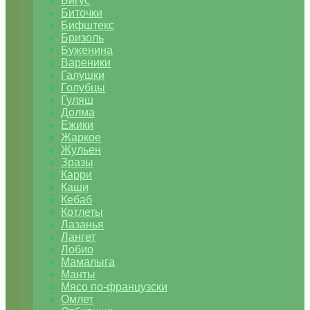
Бигус
Биточки
Бифштекс
Бризоль
Буженина
Вареники
Галушки
Голубцы
Гуляш
Долма
Ежики
Жаркое
Жульен
Зразы
Карри
Каши
Кебаб
Котлеты
Лазанья
Лангет
Лобио
Мамалыга
Манты
Мясо по-французски
Омлет