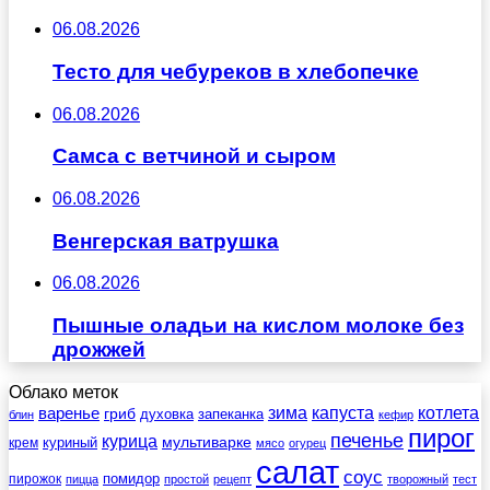
06.08.2026
Тесто для чебуреков в хлебопечке
06.08.2026
Самса с ветчиной и сыром
06.08.2026
Венгерская ватрушка
06.08.2026
Пышные оладьи на кислом молоке без
дрожжей
Облако меток
зима
котлета
варенье
капуста
гриб
духовка
запеканка
блин
кефир
пирог
печенье
курица
мультиварке
куриный
крем
мясо
огурец
салат
соус
помидор
пирожок
пицца
простой
рецепт
творожный
тест