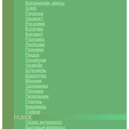
Корзиночки, кексы
Хлеб
Печенье
Хворост
Рогалики
Булочки
Бисквит
Пахлава
Лепешки
Пряники
Пицца
Хачапури
Чизкейк
Штрудель
Шарлотка
Манник
Запеканка
Пончики
Творожник
Глазурь
Коврижка
Суфле
РАЗНОЕ
Обзор интернета
Бытовые вопросы