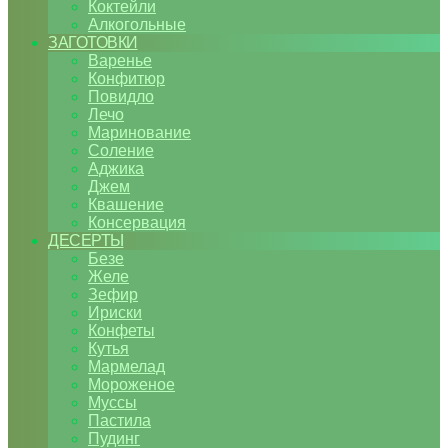
Коктейли
Алкогольные
ЗАГОТОВКИ
Варенье
Конфитюр
Повидло
Лечо
Маринование
Соление
Аджика
Джем
Квашение
Консервация
ДЕСЕРТЫ
Безе
Желе
Зефир
Ириски
Конфеты
Кутья
Мармелад
Мороженое
Муссы
Пастила
Пудинг