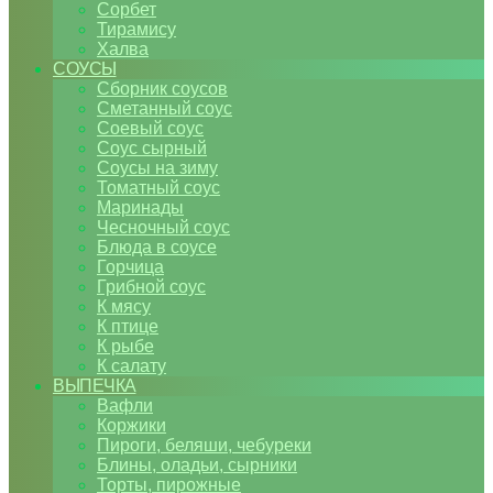
Сорбет
Тирамису
Халва
СОУСЫ
Сборник соусов
Сметанный соус
Соевый соус
Соус сырный
Соусы на зиму
Томатный соус
Маринады
Чесночный соус
Блюда в соусе
Горчица
Грибной соус
К мясу
К птице
К рыбе
К салату
ВЫПЕЧКА
Вафли
Коржики
Пироги, беляши, чебуреки
Блины, оладьи, сырники
Торты, пирожные