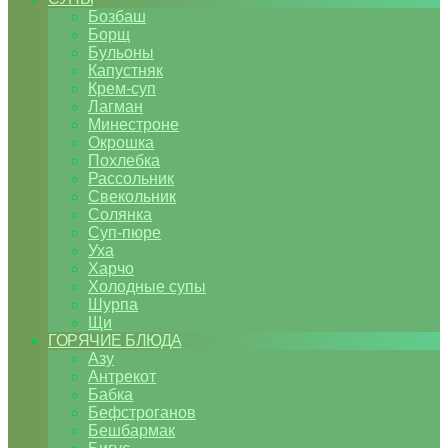
Бозбаш
Борщ
Бульоны
Капустняк
Крем-суп
Лагман
Минестроне
Окрошка
Похлебка
Рассольник
Свекольник
Солянка
Суп-пюре
Уха
Харчо
Холодные супы
Шурпа
Щи
ГОРЯЧИЕ БЛЮДА
Азу
Антрекот
Бабка
Бефстроганов
Бешбармак