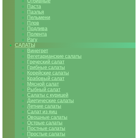
Отбивные
Паста
Паэлья
Пельмени
Плов
Подлива
Полента
Рагу
САЛАТЫ
Винегрет
Вегетарианские салаты
Греческий салат
Грибные салаты
Корейские салаты
Крабовый салат
Мясной салат
Рыбный салат
Салаты с курицей
Диетические салаты
Летние салаты
Салат из яиц
Овощные салаты
Острые салаты
Постные салаты
Простые салаты