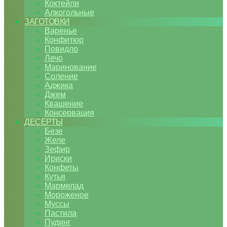
Коктейли
Алкогольные
ЗАГОТОВКИ
Варенье
Конфитюр
Повидло
Лечо
Маринование
Соление
Аджика
Джем
Квашение
Консервация
ДЕСЕРТЫ
Безе
Желе
Зефир
Ириски
Конфеты
Кутья
Мармелад
Мороженое
Муссы
Пастила
Пудинг