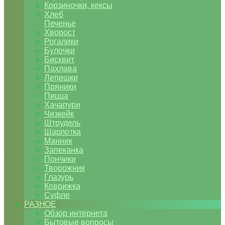
Корзиночки, кексы
Хлеб
Печенье
Хворост
Рогалики
Булочки
Бисквит
Пахлава
Лепешки
Пряники
Пицца
Хачапури
Чизкейк
Штрудель
Шарлотка
Манник
Запеканка
Пончики
Творожник
Глазурь
Коврижка
Суфле
РАЗНОЕ
Обзор интернета
Бытовые вопросы