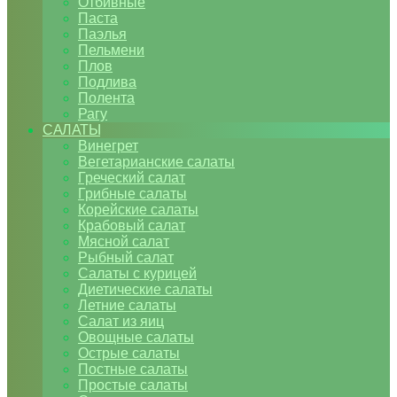
Отбивные
Паста
Паэлья
Пельмени
Плов
Подлива
Полента
Рагу
САЛАТЫ
Винегрет
Вегетарианские салаты
Греческий салат
Грибные салаты
Корейские салаты
Крабовый салат
Мясной салат
Рыбный салат
Салаты с курицей
Диетические салаты
Летние салаты
Салат из яиц
Овощные салаты
Острые салаты
Постные салаты
Простые салаты