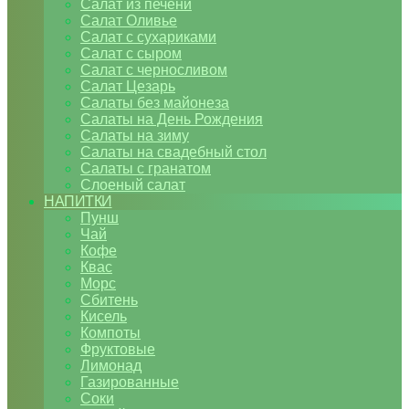
Салат из печени
Салат Оливье
Салат с сухариками
Салат с сыром
Салат с черносливом
Салат Цезарь
Салаты без майонеза
Салаты на День Рождения
Салаты на зиму
Салаты на свадебный стол
Салаты с гранатом
Слоеный салат
НАПИТКИ
Пунш
Чай
Кофе
Квас
Морс
Сбитень
Кисель
Компоты
Фруктовые
Лимонад
Газированные
Соки