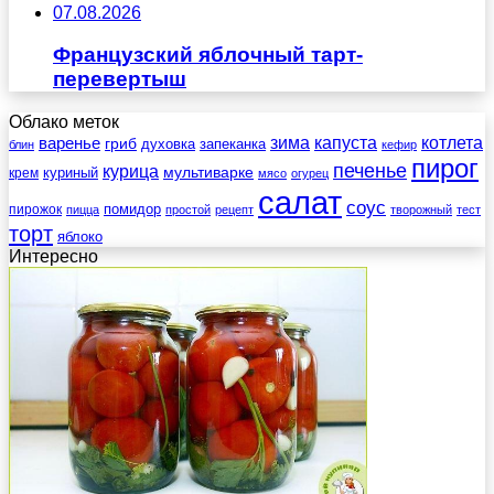
07.08.2026
Французский яблочный тарт-
перевертыш
Облако меток
зима
котлета
варенье
капуста
гриб
духовка
запеканка
блин
кефир
пирог
печенье
курица
мультиварке
куриный
крем
мясо
огурец
салат
соус
помидор
пирожок
пицца
простой
рецепт
творожный
тест
торт
яблоко
Интересно