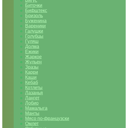
Бигус
Биточки
Бифштекс
Бризоль
Буженина
Вареники
Галушки
Голубцы
Гуляш
Долма
Ежики
Жаркое
Жульен
Зразы
Карри
Каши
Кебаб
Котлеты
Лазанья
Лангет
Лобио
Мамалыга
Манты
Мясо по-французски
Омлет