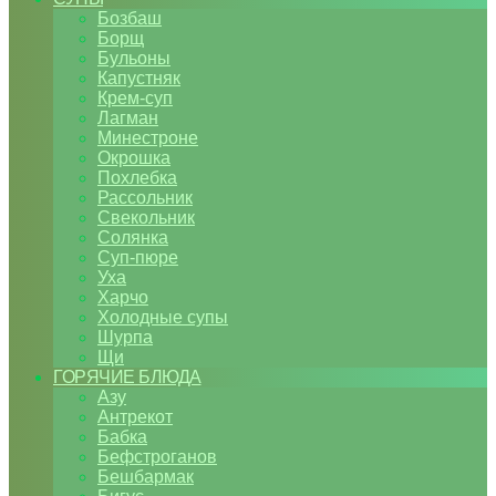
Бозбаш
Борщ
Бульоны
Капустняк
Крем-суп
Лагман
Минестроне
Окрошка
Похлебка
Рассольник
Свекольник
Солянка
Суп-пюре
Уха
Харчо
Холодные супы
Шурпа
Щи
ГОРЯЧИЕ БЛЮДА
Азу
Антрекот
Бабка
Бефстроганов
Бешбармак