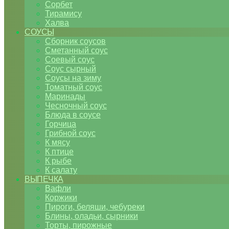
Сорбет
Тирамису
Халва
СОУСЫ
Сборник соусов
Сметанный соус
Соевый соус
Соус сырный
Соусы на зиму
Томатный соус
Маринады
Чесночный соус
Блюда в соусе
Горчица
Грибной соус
К мясу
К птице
К рыбе
К салату
ВЫПЕЧКА
Вафли
Коржики
Пироги, беляши, чебуреки
Блины, оладьи, сырники
Торты, пирожные