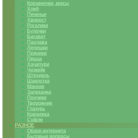
Корзиночки, кексы
Хлеб
Печенье
Хворост
Рогалики
Булочки
Бисквит
Пахлава
Лепешки
Пряники
Пицца
Хачапури
Чизкейк
Штрудель
Шарлотка
Манник
Запеканка
Пончики
Творожник
Глазурь
Коврижка
Суфле
РАЗНОЕ
Обзор интернета
Бытовые вопросы