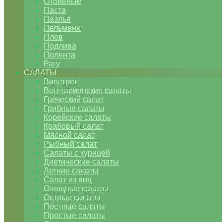
Отбивные
Паста
Паэлья
Пельмени
Плов
Подлива
Полента
Рагу
САЛАТЫ
Винегрет
Вегетарианские салаты
Греческий салат
Грибные салаты
Корейские салаты
Крабовый салат
Мясной салат
Рыбный салат
Салаты с курицей
Диетические салаты
Летние салаты
Салат из яиц
Овощные салаты
Острые салаты
Постные салаты
Простые салаты