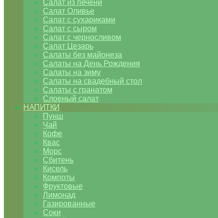
Салат из печени
Салат Оливье
Салат с сухариками
Салат с сыром
Салат с черносливом
Салат Цезарь
Салаты без майонеза
Салаты на День Рождения
Салаты на зиму
Салаты на свадебный стол
Салаты с гранатом
Слоеный салат
НАПИТКИ
Пунш
Чай
Кофе
Квас
Морс
Сбитень
Кисель
Компоты
Фруктовые
Лимонад
Газированные
Соки