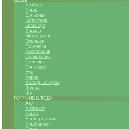
Бозбаш
Борщ
Бульоны
Капустняк
Крем-суп
Лагман
Минестроне
Окрошка
Похлебка
Рассольник
Свекольник
Солянка
Суп-пюре
Уха
Харчо
Холодные супы
Шурпа
Щи
ГОРЯЧИЕ БЛЮДА
Азу
Антрекот
Бабка
Бефстроганов
Бешбармак