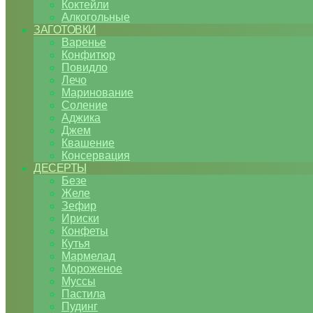
Коктейли
Алкогольные
ЗАГОТОВКИ
Варенье
Конфитюр
Повидло
Лечо
Маринование
Соление
Аджика
Джем
Квашение
Консервация
ДЕСЕРТЫ
Безе
Желе
Зефир
Ириски
Конфеты
Кутья
Мармелад
Мороженое
Муссы
Пастила
Пудинг