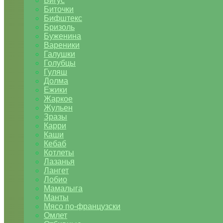
Бигус
Биточки
Бифштекс
Бризоль
Буженина
Вареники
Галушки
Голубцы
Гуляш
Долма
Ежики
Жаркое
Жульен
Зразы
Карри
Каши
Кебаб
Котлеты
Лазанья
Лангет
Лобио
Мамалыга
Манты
Мясо по-французски
Омлет