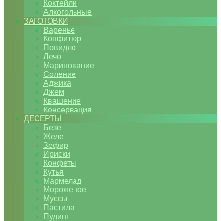
Коктейли
Алкогольные
ЗАГОТОВКИ
Варенье
Конфитюр
Повидло
Лечо
Маринование
Соление
Аджика
Джем
Квашение
Консервация
ДЕСЕРТЫ
Безе
Желе
Зефир
Ириски
Конфеты
Кутья
Мармелад
Мороженое
Муссы
Пастила
Пудинг