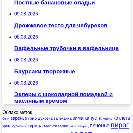
Постные банановые оладьи
09.08.2026
Дрожжевое тесто для чебуреков
08.08.2026
Вафельные трубочки в вафельнице
08.08.2026
Баурсаки творожные
08.08.2026
Эклеры с шоколадной помадкой и
масляным кремом
Облако меток
зима
котлета
варенье
капуста
гриб
духовка
запеканка
блин
кефир
пирог
печенье
курица
мультиварке
куриный
крем
мясо
огурец