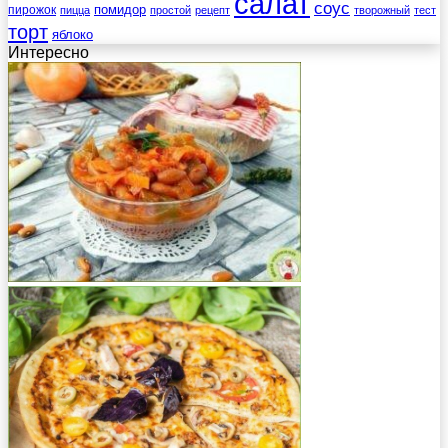
салат
соус
помидор
пирожок
пицца
простой
рецепт
творожный
тест
торт
яблоко
Интересно