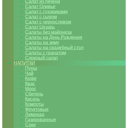
Салат из печени
Салат Оливье
Салат с сухариками
Салат с сыром
Салат с черносливом
Салат Цезарь
Салаты без майонеза
Салаты на День Рождения
Салаты на зиму
Салаты на свадебный стол
Салаты с гранатом
Слоеный салат
НАПИТКИ
Пунш
Чай
Кофе
Квас
Морс
Сбитень
Кисель
Компоты
Фруктовые
Лимонад
Газированные
Соки