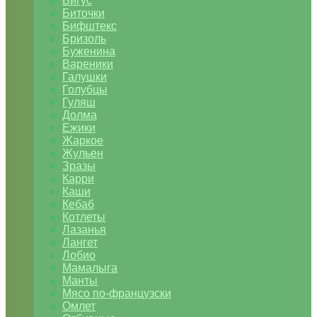
Бигус
Биточки
Бифштекс
Бризоль
Буженина
Вареники
Галушки
Голубцы
Гуляш
Долма
Ежики
Жаркое
Жульен
Зразы
Карри
Каши
Кебаб
Котлеты
Лазанья
Лангет
Лобио
Мамалыга
Манты
Мясо по-французски
Омлет