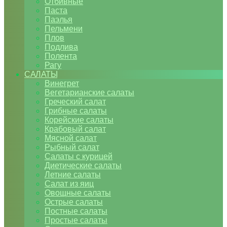
Отбивные
Паста
Паэлья
Пельмени
Плов
Подлива
Полента
Рагу
САЛАТЫ
Винегрет
Вегетарианские салаты
Греческий салат
Грибные салаты
Корейские салаты
Крабовый салат
Мясной салат
Рыбный салат
Салаты с курицей
Диетические салаты
Летние салаты
Салат из яиц
Овощные салаты
Острые салаты
Постные салаты
Простые салаты