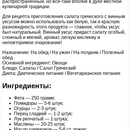
распространенный, но всё-таки вполне в духе местной
кулинарной традиции.
Для рецепта приготовления салата греческого с винным
уксусом можно использовать как белую, так и красную
разновидность этого продукта — главное, чтобы уксус
был натуральный. Винный уксус придаст салату особый,
сложный и мягкий, аромат, легкую кислинку и
неповторимое очарование!
Назначение: На обед / На ужин / На полдник / Полезный
обед
Основной ингредиент: Овощи
Блюдо: Салаты / Салат Греческий
Диета: Диетическое питание / Вегетарианское питание
Ингредиенты:
Фета — 250 грамм;
Помидоры — 5-6 штук;
Огурцы — 2-3 штук;
Перец сладкий — 1-2 штук;
Лук репчатый — 1 штука;
Маслины — 20-25 штук;
Масло оливковое — 5-6 ст. ложек;