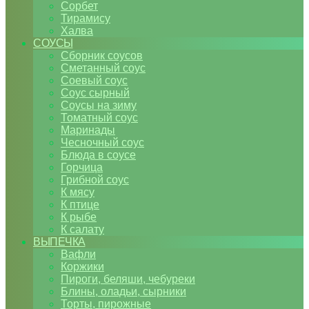
Сорбет
Тирамису
Халва
СОУСЫ
Сборник соусов
Сметанный соус
Соевый соус
Соус сырный
Соусы на зиму
Томатный соус
Маринады
Чесночный соус
Блюда в соусе
Горчица
Грибной соус
К мясу
К птице
К рыбе
К салату
ВЫПЕЧКА
Вафли
Коржики
Пироги, беляши, чебуреки
Блины, оладьи, сырники
Торты, пирожные