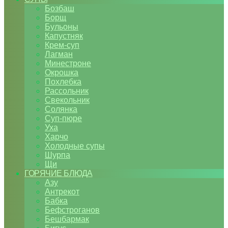
Бозбаш
Борщ
Бульоны
Капустняк
Крем-суп
Лагман
Минестроне
Окрошка
Похлебка
Рассольник
Свекольник
Солянка
Суп-пюре
Уха
Харчо
Холодные супы
Шурпа
Щи
ГОРЯЧИЕ БЛЮДА
Азу
Антрекот
Бабка
Бефстроганов
Бешбармак