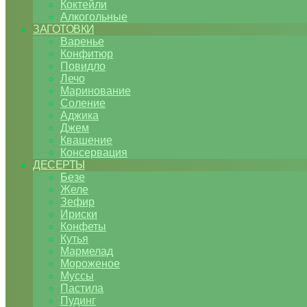
Коктейли
Алкогольные
ЗАГОТОВКИ
Варенье
Конфитюр
Повидло
Лечо
Маринование
Соление
Аджика
Джем
Квашение
Консервация
ДЕСЕРТЫ
Безе
Желе
Зефир
Ириски
Конфеты
Кутья
Мармелад
Мороженое
Муссы
Пастила
Пудинг