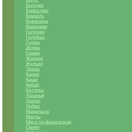
Бигус
Биточки
Бифштекс
Бризоль
Буженина
Вареники
Галушки
Голубцы
Гуляш
Долма
Ежики
Жаркое
Жульен
Зразы
Карри
Каши
Кебаб
Котлеты
Лазанья
Лангет
Лобио
Мамалыга
Манты
Мясо по-французски
Омлет