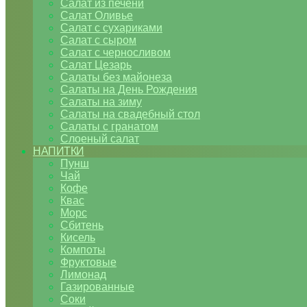
Салат из печени
Салат Оливье
Салат с сухариками
Салат с сыром
Салат с черносливом
Салат Цезарь
Салаты без майонеза
Салаты на День Рождения
Салаты на зиму
Салаты на свадебный стол
Салаты с гранатом
Слоеный салат
НАПИТКИ
Пунш
Чай
Кофе
Квас
Морс
Сбитень
Кисель
Компоты
Фруктовые
Лимонад
Газированные
Соки