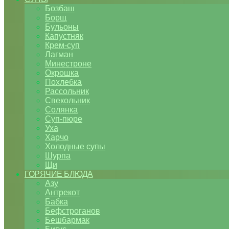
Бозбаш
Борщ
Бульоны
Капустняк
Крем-суп
Лагман
Минестроне
Окрошка
Похлебка
Рассольник
Свекольник
Солянка
Суп-пюре
Уха
Харчо
Холодные супы
Шурпа
Щи
ГОРЯЧИЕ БЛЮДА
Азу
Антрекот
Бабка
Бефстроганов
Бешбармак