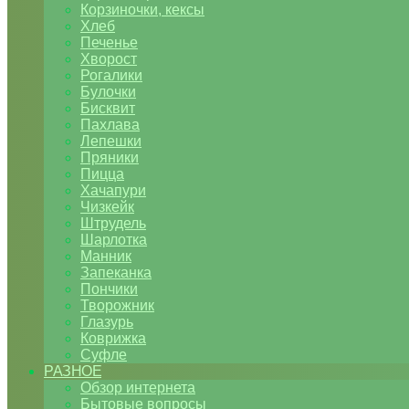
Корзиночки, кексы
Хлеб
Печенье
Хворост
Рогалики
Булочки
Бисквит
Пахлава
Лепешки
Пряники
Пицца
Хачапури
Чизкейк
Штрудель
Шарлотка
Манник
Запеканка
Пончики
Творожник
Глазурь
Коврижка
Суфле
РАЗНОЕ
Обзор интернета
Бытовые вопросы