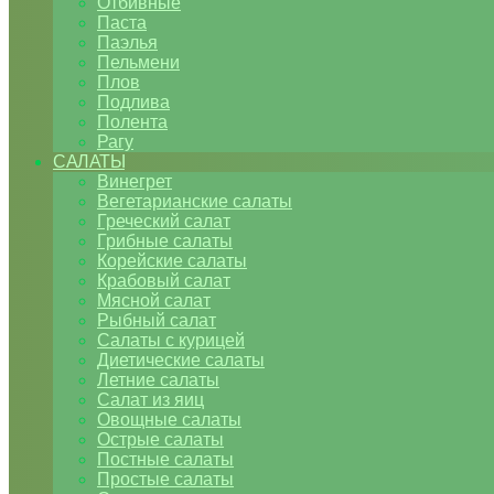
Отбивные
Паста
Паэлья
Пельмени
Плов
Подлива
Полента
Рагу
САЛАТЫ
Винегрет
Вегетарианские салаты
Греческий салат
Грибные салаты
Корейские салаты
Крабовый салат
Мясной салат
Рыбный салат
Салаты с курицей
Диетические салаты
Летние салаты
Салат из яиц
Овощные салаты
Острые салаты
Постные салаты
Простые салаты