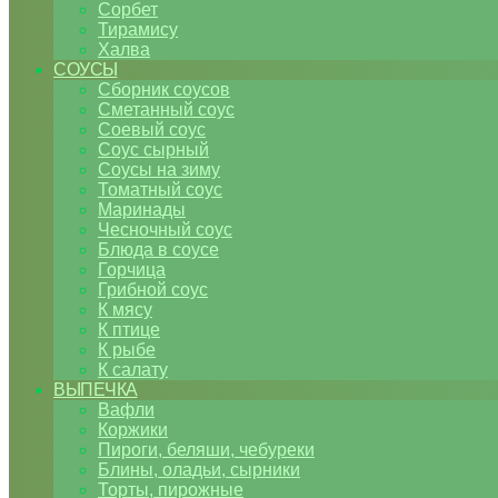
Сорбет
Тирамису
Халва
СОУСЫ
Сборник соусов
Сметанный соус
Соевый соус
Соус сырный
Соусы на зиму
Томатный соус
Маринады
Чесночный соус
Блюда в соусе
Горчица
Грибной соус
К мясу
К птице
К рыбе
К салату
ВЫПЕЧКА
Вафли
Коржики
Пироги, беляши, чебуреки
Блины, оладьи, сырники
Торты, пирожные