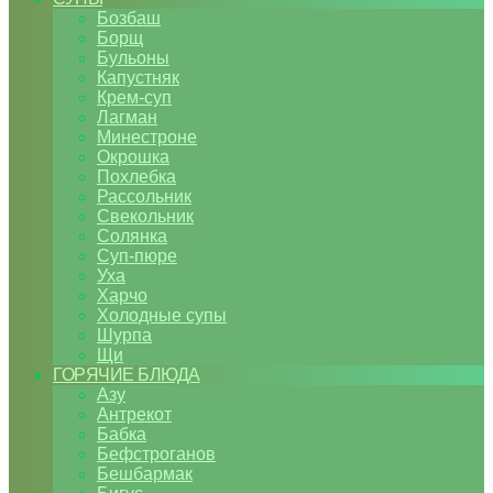
Бозбаш
Борщ
Бульоны
Капустняк
Крем-суп
Лагман
Минестроне
Окрошка
Похлебка
Рассольник
Свекольник
Солянка
Суп-пюре
Уха
Харчо
Холодные супы
Шурпа
Щи
ГОРЯЧИЕ БЛЮДА
Азу
Антрекот
Бабка
Бефстроганов
Бешбармак