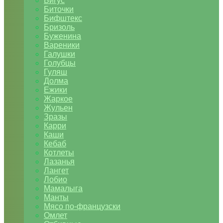
Бигус
Биточки
Бифштекс
Бризоль
Буженина
Вареники
Галушки
Голубцы
Гуляш
Долма
Ежики
Жаркое
Жульен
Зразы
Карри
Каши
Кебаб
Котлеты
Лазанья
Лангет
Лобио
Мамалыга
Манты
Мясо по-французски
Омлет