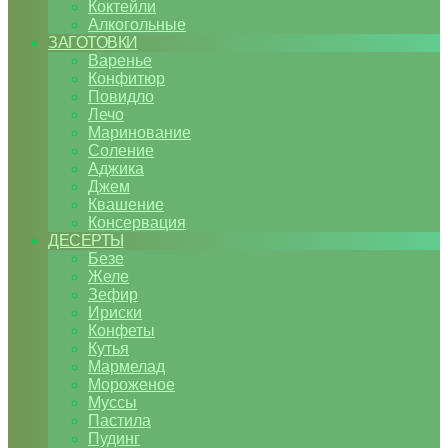
Коктейли
Алкогольные
ЗАГОТОВКИ
Варенье
Конфитюр
Повидло
Лечо
Маринование
Соление
Аджика
Джем
Квашение
Консервация
ДЕСЕРТЫ
Безе
Желе
Зефир
Ириски
Конфеты
Кутья
Мармелад
Мороженое
Муссы
Пастила
Пудинг