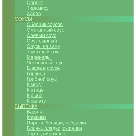
Сорбет
Тирамису
Халва
СОУСЫ
Сборник соусов
Сметанный соус
Соевый соус
Соус сырный
Соусы на зиму
Томатный соус
Маринады
Чесночный соус
Блюда в соусе
Горчица
Грибной соус
К мясу
К птице
К рыбе
К салату
ВЫПЕЧКА
Вафли
Коржики
Пироги, беляши, чебуреки
Блины, оладьи, сырники
Торты, пирожные