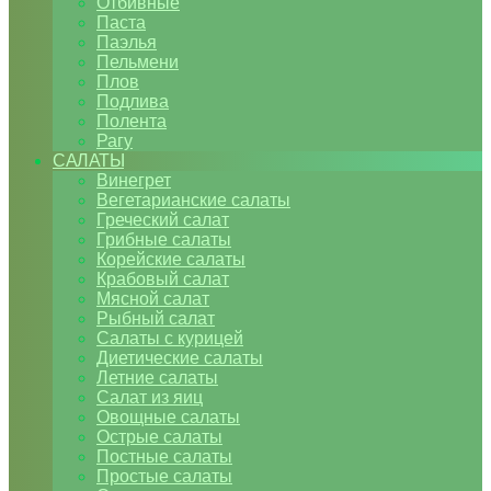
Отбивные
Паста
Паэлья
Пельмени
Плов
Подлива
Полента
Рагу
САЛАТЫ
Винегрет
Вегетарианские салаты
Греческий салат
Грибные салаты
Корейские салаты
Крабовый салат
Мясной салат
Рыбный салат
Салаты с курицей
Диетические салаты
Летние салаты
Салат из яиц
Овощные салаты
Острые салаты
Постные салаты
Простые салаты