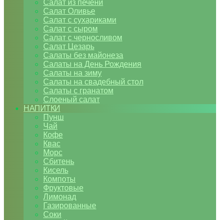
Салат из печени
Салат Оливье
Салат с сухариками
Салат с сыром
Салат с черносливом
Салат Цезарь
Салаты без майонеза
Салаты на День Рождения
Салаты на зиму
Салаты на свадебный стол
Салаты с гранатом
Слоеный салат
НАПИТКИ
Пунш
Чай
Кофе
Квас
Морс
Сбитень
Кисель
Компоты
Фруктовые
Лимонад
Газированные
Соки