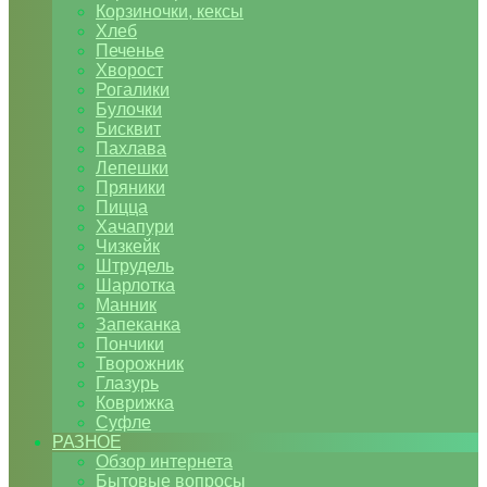
Корзиночки, кексы
Хлеб
Печенье
Хворост
Рогалики
Булочки
Бисквит
Пахлава
Лепешки
Пряники
Пицца
Хачапури
Чизкейк
Штрудель
Шарлотка
Манник
Запеканка
Пончики
Творожник
Глазурь
Коврижка
Суфле
РАЗНОЕ
Обзор интернета
Бытовые вопросы