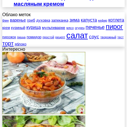
масляным кремом
Облако меток
зима
котлета
варенье
капуста
гриб
духовка
запеканка
блин
кефир
пирог
печенье
курица
мультиварке
куриный
крем
мясо
огурец
салат
соус
помидор
пирожок
пицца
простой
рецепт
творожный
тест
торт
яблоко
Интересно