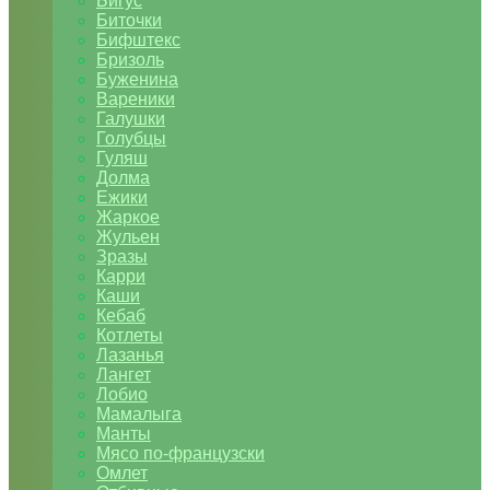
Бигус
Биточки
Бифштекс
Бризоль
Буженина
Вареники
Галушки
Голубцы
Гуляш
Долма
Ежики
Жаркое
Жульен
Зразы
Карри
Каши
Кебаб
Котлеты
Лазанья
Лангет
Лобио
Мамалыга
Манты
Мясо по-французски
Омлет