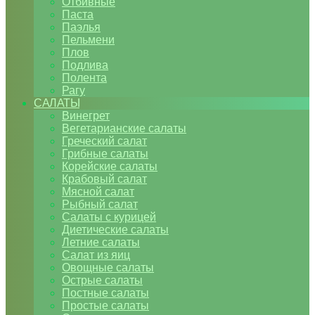
Отбивные
Паста
Паэлья
Пельмени
Плов
Подлива
Полента
Рагу
САЛАТЫ
Винегрет
Вегетарианские салаты
Греческий салат
Грибные салаты
Корейские салаты
Крабовый салат
Мясной салат
Рыбный салат
Салаты с курицей
Диетические салаты
Летние салаты
Салат из яиц
Овощные салаты
Острые салаты
Постные салаты
Простые салаты