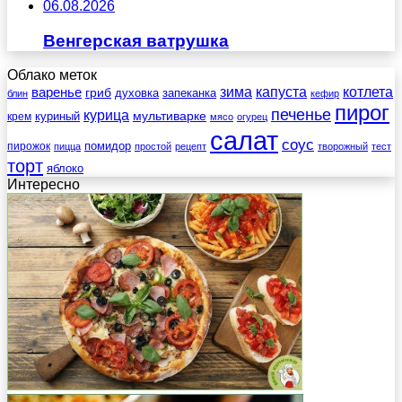
06.08.2026
Венгерская ватрушка
Облако меток
зима
котлета
варенье
капуста
гриб
духовка
запеканка
блин
кефир
пирог
печенье
курица
мультиварке
куриный
крем
мясо
огурец
салат
соус
помидор
пирожок
пицца
простой
рецепт
творожный
тест
торт
яблоко
Интересно