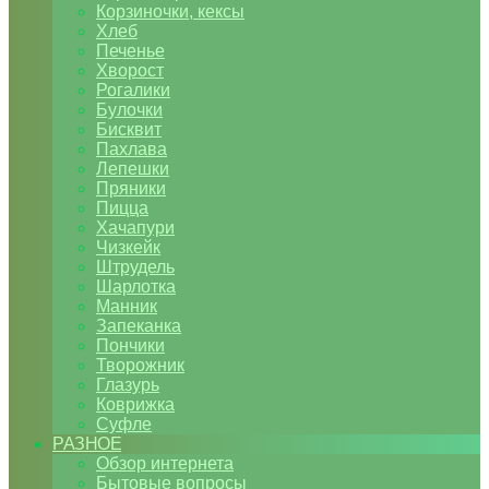
Корзиночки, кексы
Хлеб
Печенье
Хворост
Рогалики
Булочки
Бисквит
Пахлава
Лепешки
Пряники
Пицца
Хачапури
Чизкейк
Штрудель
Шарлотка
Манник
Запеканка
Пончики
Творожник
Глазурь
Коврижка
Суфле
РАЗНОЕ
Обзор интернета
Бытовые вопросы