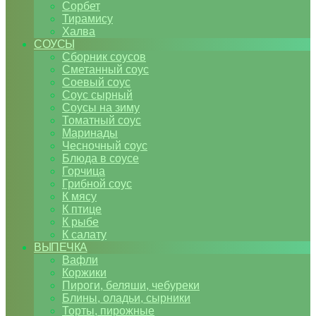
Сорбет
Тирамису
Халва
СОУСЫ
Сборник соусов
Сметанный соус
Соевый соус
Соус сырный
Соусы на зиму
Томатный соус
Маринады
Чесночный соус
Блюда в соусе
Горчица
Грибной соус
К мясу
К птице
К рыбе
К салату
ВЫПЕЧКА
Вафли
Коржики
Пироги, беляши, чебуреки
Блины, оладьи, сырники
Торты, пирожные