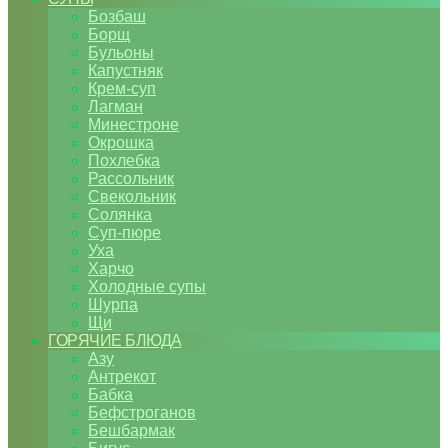
Бозбаш
Борщ
Бульоны
Капустняк
Крем-суп
Лагман
Минестроне
Окрошка
Похлебка
Рассольник
Свекольник
Солянка
Суп-пюре
Уха
Харчо
Холодные супы
Шурпа
Щи
ГОРЯЧИЕ БЛЮДА
Азу
Антрекот
Бабка
Бефстроганов
Бешбармак