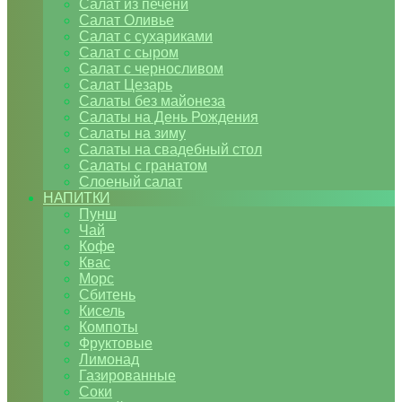
Салат из печени
Салат Оливье
Салат с сухариками
Салат с сыром
Салат с черносливом
Салат Цезарь
Салаты без майонеза
Салаты на День Рождения
Салаты на зиму
Салаты на свадебный стол
Салаты с гранатом
Слоеный салат
НАПИТКИ
Пунш
Чай
Кофе
Квас
Морс
Сбитень
Кисель
Компоты
Фруктовые
Лимонад
Газированные
Соки