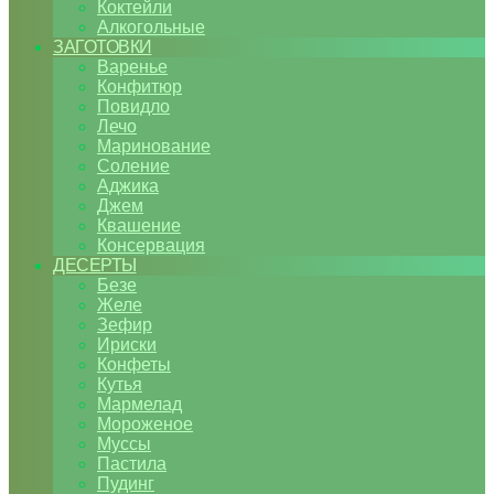
Коктейли
Алкогольные
ЗАГОТОВКИ
Варенье
Конфитюр
Повидло
Лечо
Маринование
Соление
Аджика
Джем
Квашение
Консервация
ДЕСЕРТЫ
Безе
Желе
Зефир
Ириски
Конфеты
Кутья
Мармелад
Мороженое
Муссы
Пастила
Пудинг