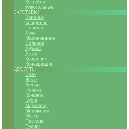
Коктейли
Алкогольные
ЗАГОТОВКИ
Варенье
Конфитюр
Повидло
Лечо
Маринование
Соление
Аджика
Джем
Квашение
Консервация
ДЕСЕРТЫ
Безе
Желе
Зефир
Ириски
Конфеты
Кутья
Мармелад
Мороженое
Муссы
Пастила
Пудинг