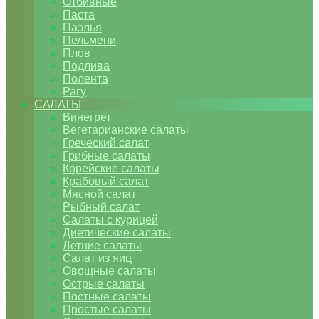
Отбивные
Паста
Паэлья
Пельмени
Плов
Подлива
Полента
Рагу
САЛАТЫ
Винегрет
Вегетарианские салаты
Греческий салат
Грибные салаты
Корейские салаты
Крабовый салат
Мясной салат
Рыбный салат
Салаты с курицей
Диетические салаты
Летние салаты
Салат из яиц
Овощные салаты
Острые салаты
Постные салаты
Простые салаты