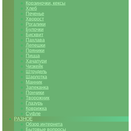
Корзиночки, кексы
Хлеб
Печенье
Хворост
Рогалики
Булочки
Бисквит
Пахлава
Лепешки
Пряники
Пицца
Хачапури
Чизкейк
Штрудель
Шарлотка
Манник
Запеканка
Пончики
Творожник
Глазурь
Коврижка
Суфле
РАЗНОЕ
Обзор интернета
Бытовые вопросы