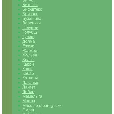
Бигус
Биточки
Бифштекс
Бризоль
Буженина
Вареники
Галушки
Голубцы
Гуляш
Долма
Ежики
Жаркое
Жульен
Зразы
Карри
Каши
Кебаб
Котлеты
Лазанья
Лангет
Лобио
Мамалыга
Манты
Мясо по-французски
Омлет