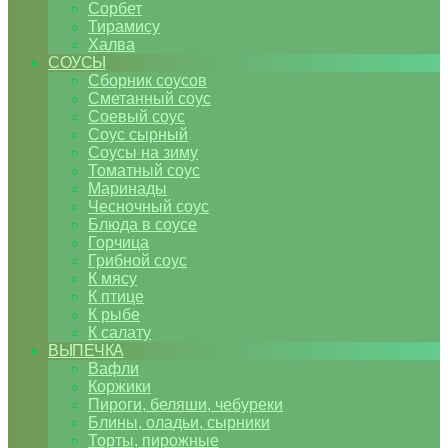
Сорбет
Тирамису
Халва
СОУСЫ
Сборник соусов
Сметанный соус
Соевый соус
Соус сырный
Соусы на зиму
Томатный соус
Маринады
Чесночный соус
Блюда в соусе
Горчица
Грибной соус
К мясу
К птице
К рыбе
К салату
ВЫПЕЧКА
Вафли
Коржики
Пироги, беляши, чебуреки
Блины, оладьи, сырники
Торты, пирожные