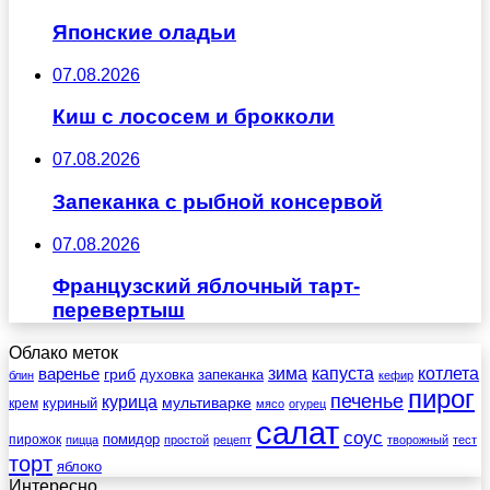
Японские оладьи
07.08.2026
Киш с лососем и брокколи
07.08.2026
Запеканка с рыбной консервой
07.08.2026
Французский яблочный тарт-
перевертыш
Облако меток
зима
котлета
варенье
капуста
гриб
духовка
запеканка
блин
кефир
пирог
печенье
курица
мультиварке
куриный
крем
мясо
огурец
салат
соус
помидор
пирожок
пицца
простой
рецепт
творожный
тест
торт
яблоко
Интересно