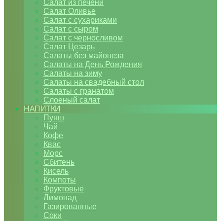
Салат из печени
Салат Оливье
Салат с сухариками
Салат с сыром
Салат с черносливом
Салат Цезарь
Салаты без майонеза
Салаты на День Рождения
Салаты на зиму
Салаты на свадебный стол
Салаты с гранатом
Слоеный салат
НАПИТКИ
Пунш
Чай
Кофе
Квас
Морс
Сбитень
Кисель
Компоты
Фруктовые
Лимонад
Газированные
Соки