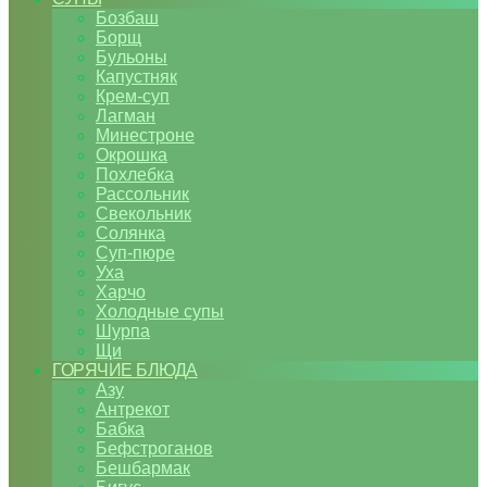
Бозбаш
Борщ
Бульоны
Капустняк
Крем-суп
Лагман
Минестроне
Окрошка
Похлебка
Рассольник
Свекольник
Солянка
Суп-пюре
Уха
Харчо
Холодные супы
Шурпа
Щи
ГОРЯЧИЕ БЛЮДА
Азу
Антрекот
Бабка
Бефстроганов
Бешбармак