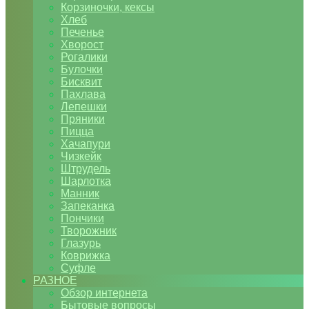
Корзиночки, кексы
Хлеб
Печенье
Хворост
Рогалики
Булочки
Бисквит
Пахлава
Лепешки
Пряники
Пицца
Хачапури
Чизкейк
Штрудель
Шарлотка
Манник
Запеканка
Пончики
Творожник
Глазурь
Коврижка
Суфле
РАЗНОЕ
Обзор интернета
Бытовые вопросы