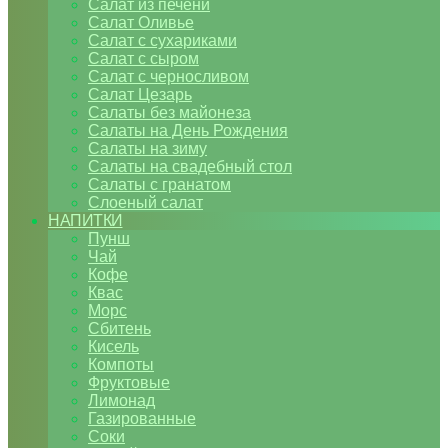
Салат из печени
Салат Оливье
Салат с сухариками
Салат с сыром
Салат с черносливом
Салат Цезарь
Салаты без майонеза
Салаты на День Рождения
Салаты на зиму
Салаты на свадебный стол
Салаты с гранатом
Слоеный салат
НАПИТКИ
Пунш
Чай
Кофе
Квас
Морс
Сбитень
Кисель
Компоты
Фруктовые
Лимонад
Газированные
Соки