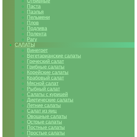
Отбивные
Паста
Паэлья
Пельмени
Плов
Подлива
Полента
Рагу
САЛАТЫ
Винегрет
Вегетарианские салаты
Греческий салат
Грибные салаты
Корейские салаты
Крабовый салат
Мясной салат
Рыбный салат
Салаты с курицей
Диетические салаты
Летние салаты
Салат из яиц
Овощные салаты
Острые салаты
Постные салаты
Простые салаты