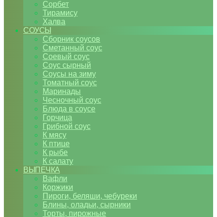
Сорбет
Тирамису
Халва
СОУСЫ
Сборник соусов
Сметанный соус
Соевый соус
Соус сырный
Соусы на зиму
Томатный соус
Маринады
Чесночный соус
Блюда в соусе
Горчица
Грибной соус
К мясу
К птице
К рыбе
К салату
ВЫПЕЧКА
Вафли
Коржики
Пироги, беляши, чебуреки
Блины, оладьи, сырники
Торты, пирожные