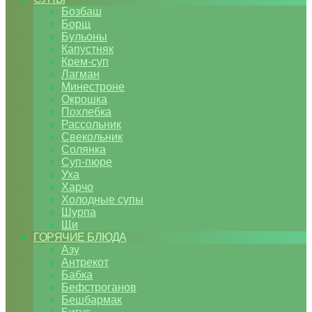
Бозбаш
Борщ
Бульоны
Капустняк
Крем-суп
Лагман
Минестроне
Окрошка
Похлебка
Рассольник
Свекольник
Солянка
Суп-пюре
Уха
Харчо
Холодные супы
Шурпа
Щи
ГОРЯЧИЕ БЛЮДА
Азу
Антрекот
Бабка
Бефстроганов
Бешбармак