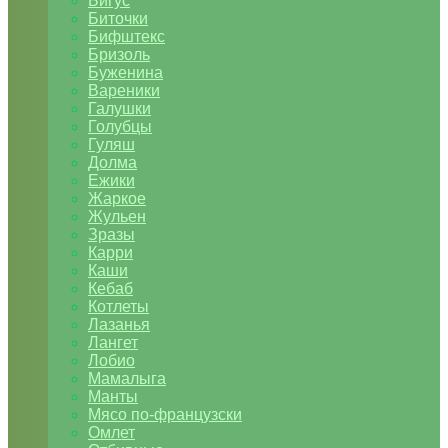
Бигус
Биточки
Бифштекс
Бризоль
Буженина
Вареники
Галушки
Голубцы
Гуляш
Долма
Ежики
Жаркое
Жульен
Зразы
Карри
Каши
Кебаб
Котлеты
Лазанья
Лангет
Лобио
Мамалыга
Манты
Мясо по-французски
Омлет