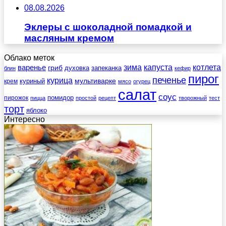
08.08.2026
Эклеры с шоколадной помадкой и
масляным кремом
Облако меток
зима
котлета
варенье
капуста
гриб
духовка
запеканка
блин
кефир
пирог
печенье
курица
мультиварке
куриный
крем
мясо
огурец
салат
соус
помидор
пирожок
пицца
простой
рецепт
творожный
тест
торт
яблоко
Интересно