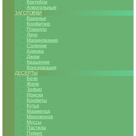
Коктейли
Алкогольные
ЗАГОТОВКИ
Варенье
Конфитюр
Повидло
Лечо
Маринование
Соление
Аджика
Джем
Квашение
Консервация
ДЕСЕРТЫ
Безе
Желе
Зефир
Ириски
Конфеты
Кутья
Мармелад
Мороженое
Муссы
Пастила
Пудинг