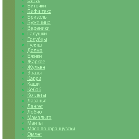
Бигус
Биточки
Бифштекс
Бризоль
Буженина
Вареники
Галушки
Голубцы
Гуляш
Долма
Ежики
Жаркое
Жульен
Зразы
Карри
Каши
Кебаб
Котлеты
Лазанья
Лангет
Лобио
Мамалыга
Манты
Мясо по-французски
Омлет