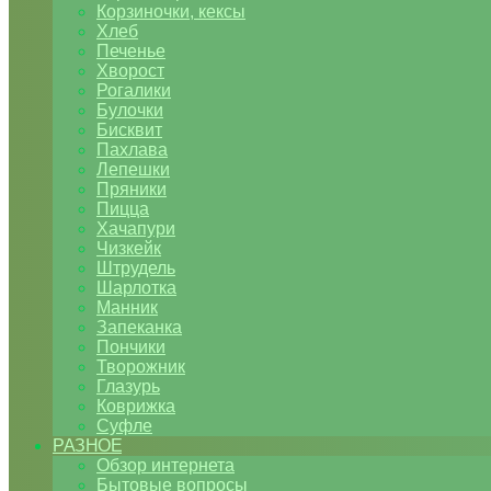
Корзиночки, кексы
Хлеб
Печенье
Хворост
Рогалики
Булочки
Бисквит
Пахлава
Лепешки
Пряники
Пицца
Хачапури
Чизкейк
Штрудель
Шарлотка
Манник
Запеканка
Пончики
Творожник
Глазурь
Коврижка
Суфле
РАЗНОЕ
Обзор интернета
Бытовые вопросы