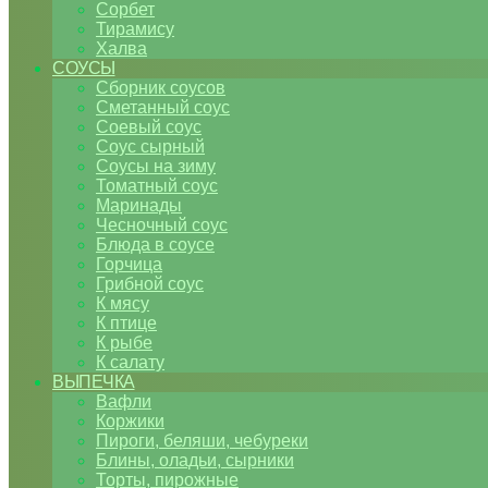
Сорбет
Тирамису
Халва
СОУСЫ
Сборник соусов
Сметанный соус
Соевый соус
Соус сырный
Соусы на зиму
Томатный соус
Маринады
Чесночный соус
Блюда в соусе
Горчица
Грибной соус
К мясу
К птице
К рыбе
К салату
ВЫПЕЧКА
Вафли
Коржики
Пироги, беляши, чебуреки
Блины, оладьи, сырники
Торты, пирожные