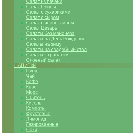
Салат из печени
Салат Оливье
Салат с сухариками
Салат с сыром
Салат с черносливом
Салат Цезарь
Салаты без майонеза
Салаты на День Рождения
Салаты на зиму
Салаты на свадебный стол
Салаты с гранатом
Слоеный салат
НАПИТКИ
Пунш
Чай
Кофе
Квас
Морс
Сбитень
Кисель
Компоты
Фруктовые
Лимонад
Газированные
Соки