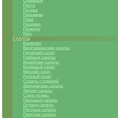
Отбивные
Паста
Паэлья
Пельмени
Плов
Подлива
Полента
Рагу
САЛАТЫ
Винегрет
Вегетарианские салаты
Греческий салат
Грибные салаты
Корейские салаты
Крабовый салат
Мясной салат
Рыбный салат
Салаты с курицей
Диетические салаты
Летние салаты
Салат из яиц
Овощные салаты
Острые салаты
Постные салаты
Простые салаты