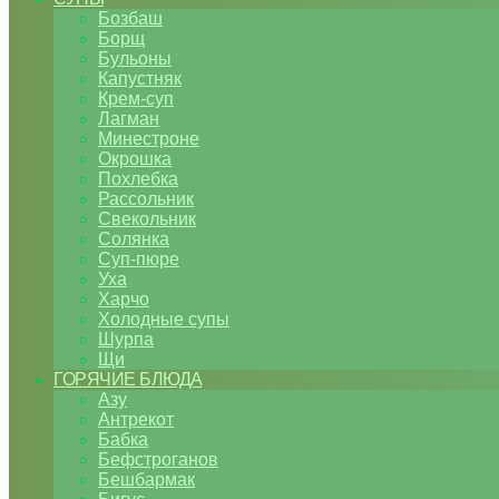
Бозбаш
Борщ
Бульоны
Капустняк
Крем-суп
Лагман
Минестроне
Окрошка
Похлебка
Рассольник
Свекольник
Солянка
Суп-пюре
Уха
Харчо
Холодные супы
Шурпа
Щи
ГОРЯЧИЕ БЛЮДА
Азу
Антрекот
Бабка
Бефстроганов
Бешбармак