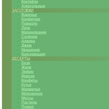
Коктейли
Алкогольные
ЗАГОТОВКИ
Варенье
Конфитюр
Повидло
Лечо
Маринование
Соление
Аджика
Джем
Квашение
Консервация
ДЕСЕРТЫ
Безе
Желе
Зефир
Ириски
Конфеты
Кутья
Мармелад
Мороженое
Муссы
Пастила
Пудинг