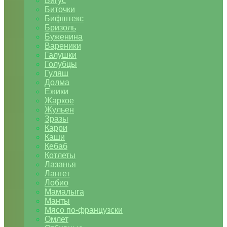
Бигус
Биточки
Бифштекс
Бризоль
Буженина
Вареники
Галушки
Голубцы
Гуляш
Долма
Ежики
Жаркое
Жульен
Зразы
Карри
Каши
Кебаб
Котлеты
Лазанья
Лангет
Лобио
Мамалыга
Манты
Мясо по-французски
Омлет