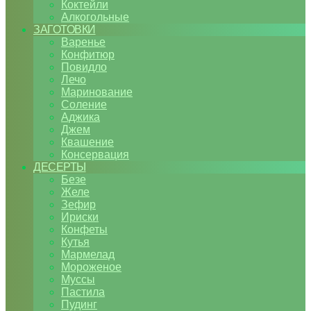
Коктейли
Алкогольные
ЗАГОТОВКИ
Варенье
Конфитюр
Повидло
Лечо
Маринование
Соление
Аджика
Джем
Квашение
Консервация
ДЕСЕРТЫ
Безе
Желе
Зефир
Ириски
Конфеты
Кутья
Мармелад
Мороженое
Муссы
Пастила
Пудинг