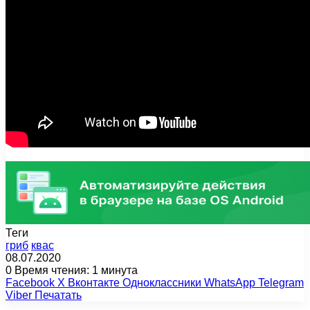
Теги
гриб
квас
08.07.2020
0
Время чтения: 1 минута
Facebook
X
Вконтакте
Одноклассники
WhatsApp
Telegram
Viber
Печатать