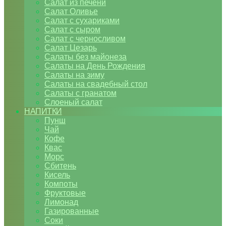
Салат из печени
Салат Оливье
Салат с сухариками
Салат с сыром
Салат с черносливом
Салат Цезарь
Салаты без майонеза
Салаты на День Рождения
Салаты на зиму
Салаты на свадебный стол
Салаты с гранатом
Слоеный салат
НАПИТКИ
Пунш
Чай
Кофе
Квас
Морс
Сбитень
Кисель
Компоты
Фруктовые
Лимонад
Газированные
Соки