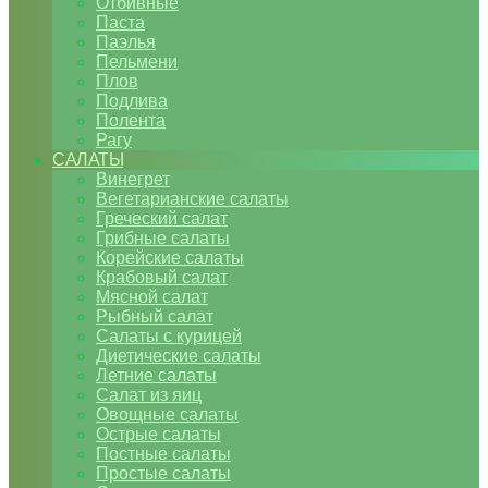
Отбивные
Паста
Паэлья
Пельмени
Плов
Подлива
Полента
Рагу
САЛАТЫ
Винегрет
Вегетарианские салаты
Греческий салат
Грибные салаты
Корейские салаты
Крабовый салат
Мясной салат
Рыбный салат
Салаты с курицей
Диетические салаты
Летние салаты
Салат из яиц
Овощные салаты
Острые салаты
Постные салаты
Простые салаты