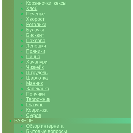
Корзиночки, кексы
Хлеб
Печенье
Хворост
Рогалики
Булочки
Бисквит
Пахлава
Лепешки
Пряники
Пицца
Хачапури
Чизкейк
Штрудель
Шарлотка
Манник
Запеканка
Пончики
Творожник
Глазурь
Коврижка
Суфле
РАЗНОЕ
Обзор интернета
Бытовые вопросы