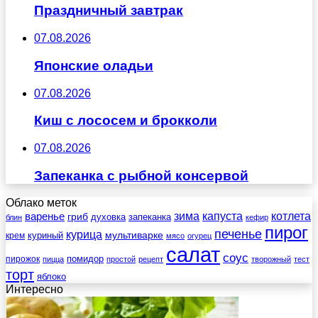
Праздничный завтрак
07.08.2026
Японские оладьи
07.08.2026
Киш с лососем и брокколи
07.08.2026
Запеканка с рыбной консервой
Облако меток
зима
котлета
варенье
капуста
гриб
духовка
запеканка
блин
кефир
пирог
печенье
курица
мультиварке
куриный
крем
мясо
огурец
салат
соус
помидор
пирожок
пицца
простой
рецепт
творожный
тест
торт
яблоко
Интересно