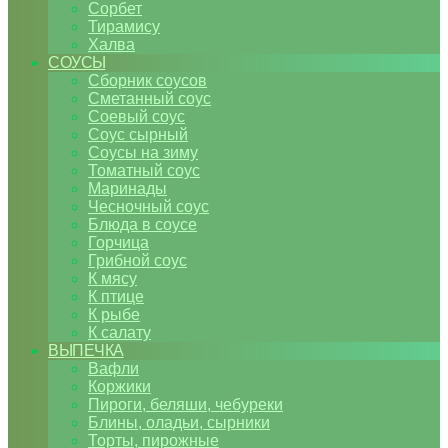
Сорбет
Тирамису
Халва
СОУСЫ
Сборник соусов
Сметанный соус
Соевый соус
Соус сырный
Соусы на зиму
Томатный соус
Маринады
Чесночный соус
Блюда в соусе
Горчица
Грибной соус
К мясу
К птице
К рыбе
К салату
ВЫПЕЧКА
Вафли
Коржики
Пироги, беляши, чебуреки
Блины, оладьи, сырники
Торты, пирожные