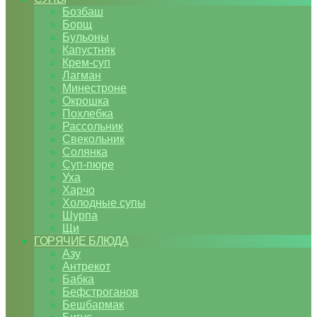
Бозбаш
Борщ
Бульоны
Капустняк
Крем-суп
Лагман
Минестроне
Окрошка
Похлебка
Рассольник
Свекольник
Солянка
Суп-пюре
Уха
Харчо
Холодные супы
Шурпа
Щи
ГОРЯЧИЕ БЛЮДА
Азу
Антрекот
Бабка
Бефстроганов
Бешбармак