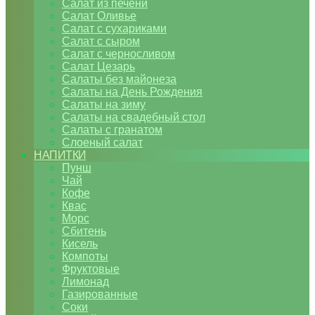
Салат из печени
Салат Оливье
Салат с сухариками
Салат с сыром
Салат с черносливом
Салат Цезарь
Салаты без майонеза
Салаты на День Рождения
Салаты на зиму
Салаты на свадебный стол
Салаты с гранатом
Слоеный салат
НАПИТКИ
Пунш
Чай
Кофе
Квас
Морс
Сбитень
Кисель
Компоты
Фруктовые
Лимонад
Газированные
Соки