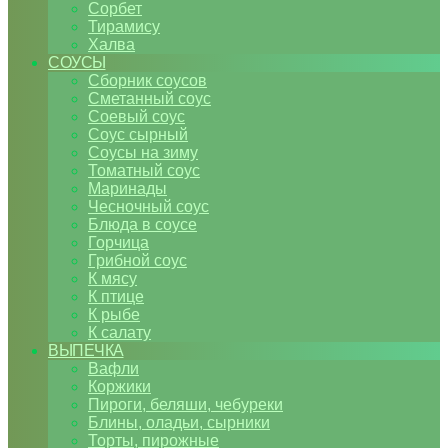
Сорбет
Тирамису
Халва
СОУСЫ
Сборник соусов
Сметанный соус
Соевый соус
Соус сырный
Соусы на зиму
Томатный соус
Маринады
Чесночный соус
Блюда в соусе
Горчица
Грибной соус
К мясу
К птице
К рыбе
К салату
ВЫПЕЧКА
Вафли
Коржики
Пироги, беляши, чебуреки
Блины, оладьи, сырники
Торты, пирожные