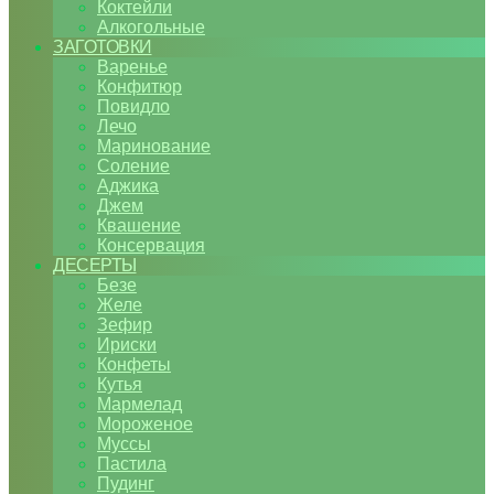
Коктейли
Алкогольные
ЗАГОТОВКИ
Варенье
Конфитюр
Повидло
Лечо
Маринование
Соление
Аджика
Джем
Квашение
Консервация
ДЕСЕРТЫ
Безе
Желе
Зефир
Ириски
Конфеты
Кутья
Мармелад
Мороженое
Муссы
Пастила
Пудинг