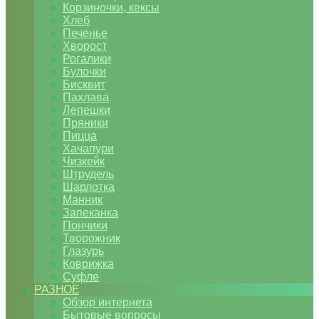
Корзиночки, кексы
Хлеб
Печенье
Хворост
Рогалики
Булочки
Бисквит
Пахлава
Лепешки
Пряники
Пицца
Хачапури
Чизкейк
Штрудель
Шарлотка
Манник
Запеканка
Пончики
Творожник
Глазурь
Коврижка
Суфле
РАЗНОЕ
Обзор интернета
Бытовые вопросы