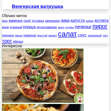
Венгерская ватрушка
Облако меток
зима
котлета
варенье
капуста
гриб
духовка
запеканка
блин
кефир
пирог
печенье
курица
мультиварке
куриный
крем
мясо
огурец
салат
соус
помидор
пирожок
пицца
простой
рецепт
творожный
тест
торт
яблоко
Интересно