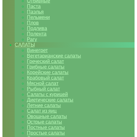
Отбивные
Паста
Паэлья
Пельмени
Плов
Подлива
Полента
Рагу
САЛАТЫ
Винегрет
Вегетарианские салаты
Греческий салат
Грибные салаты
Корейские салаты
Крабовый салат
Мясной салат
Рыбный салат
Салаты с курицей
Диетические салаты
Летние салаты
Салат из яиц
Овощные салаты
Острые салаты
Постные салаты
Простые салаты