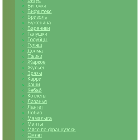
Бигус
Биточки
Бифштекс
Бризоль
Буженина
Вареники
Галушки
Голубцы
Гуляш
Долма
Ежики
Жаркое
Жульен
Зразы
Карри
Каши
Кебаб
Котлеты
Лазанья
Лангет
Лобио
Мамалыга
Манты
Мясо по-французски
Омлет