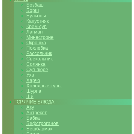
Бозбаш
Борщ
Бульоны
Капустняк
Крем-суп
Лагман
Минестроне
Окрошка
Похлебка
Рассольник
Свекольник
Солянка
Суп-пюре
Уха
Харчо
Холодные супы
Шурпа
Щи
ГОРЯЧИЕ БЛЮДА
Азу
Антрекот
Бабка
Бефстроганов
Бешбармак