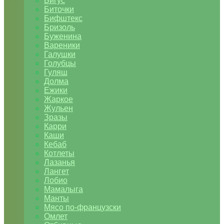
Бигус
Биточки
Бифштекс
Бризоль
Буженина
Вареники
Галушки
Голубцы
Гуляш
Долма
Ежики
Жаркое
Жульен
Зразы
Карри
Каши
Кебаб
Котлеты
Лазанья
Лангет
Лобио
Мамалыга
Манты
Мясо по-французски
Омлет