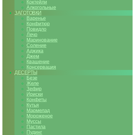
Коктейли
Алкогольные
ЗАГОТОВКИ
Варенье
Конфитюр
Повидло
Лечо
Маринование
Соление
Аджика
Джем
Квашение
Консервация
ДЕСЕРТЫ
Безе
Желе
Зефир
Ириски
Конфеты
Кутья
Мармелад
Мороженое
Муссы
Пастила
Пудинг