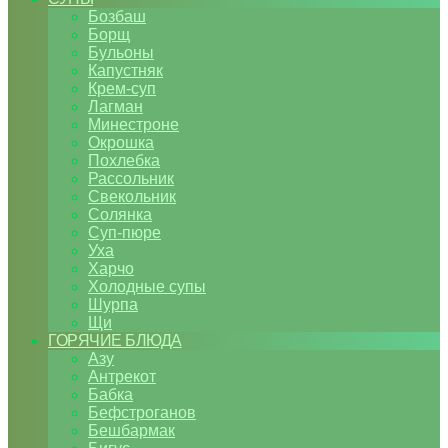
Бозбаш
Борщ
Бульоны
Капустняк
Крем-суп
Лагман
Минестроне
Окрошка
Похлебка
Рассольник
Свекольник
Солянка
Суп-пюре
Уха
Харчо
Холодные супы
Шурпа
Щи
ГОРЯЧИЕ БЛЮДА
Азу
Антрекот
Бабка
Бефстроганов
Бешбармак