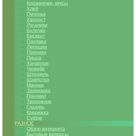
Корзиночки, кексы
Хлеб
Печенье
Хворост
Рогалики
Булочки
Бисквит
Пахлава
Лепешки
Пряники
Пицца
Хачапури
Чизкейк
Штрудель
Шарлотка
Манник
Запеканка
Пончики
Творожник
Глазурь
Коврижка
Суфле
РАЗНОЕ
Обзор интернета
Бытовые вопросы