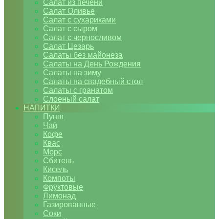
Салат из печени
Салат Оливье
Салат с сухариками
Салат с сыром
Салат с черносливом
Салат Цезарь
Салаты без майонеза
Салаты на День Рождения
Салаты на зиму
Салаты на свадебный стол
Салаты с гранатом
Слоеный салат
НАПИТКИ
Пунш
Чай
Кофе
Квас
Морс
Сбитень
Кисель
Компоты
Фруктовые
Лимонад
Газированные
Соки