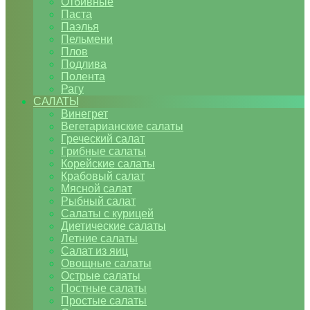
Отбивные
Паста
Паэлья
Пельмени
Плов
Подлива
Полента
Рагу
САЛАТЫ
Винегрет
Вегетарианские салаты
Греческий салат
Грибные салаты
Корейские салаты
Крабовый салат
Мясной салат
Рыбный салат
Салаты с курицей
Диетические салаты
Летние салаты
Салат из яиц
Овощные салаты
Острые салаты
Постные салаты
Простые салаты