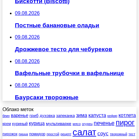
Бискотти (Biscotti)
09.08.2026
Постные банановые оладьи
09.08.2026
Дрожжевое тесто для чебуреков
08.08.2026
Вафельные трубочки в вафельнице
08.08.2026
Баурсаки творожные
Облако меток
зима
котлета
варенье
капуста
гриб
духовка
запеканка
блин
кефир
пирог
печенье
курица
мультиварке
куриный
крем
мясо
огурец
салат
соус
помидор
пирожок
пицца
простой
рецепт
творожный
тест