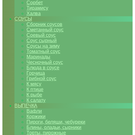
Сорбет
Тирамису
Халва
СОУСЫ
Сборник соусов
Сметанный соус
Соевый соус
Соус сырный
Соусы на зиму
Томатный соус
Маринады
Чесночный соус
Блюда в соусе
Горчица
Грибной соус
К мясу
К птице
К рыбе
К салату
ВЫПЕЧКА
Вафли
Коржики
Пироги, беляши, чебуреки
Блины, оладьи, сырники
Торты, пирожные