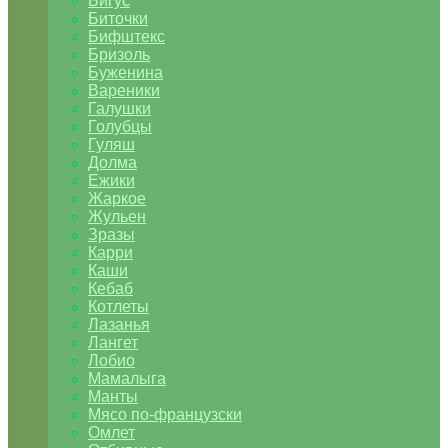
Бигус
Биточки
Бифштекс
Бризоль
Буженина
Вареники
Галушки
Голубцы
Гуляш
Долма
Ежики
Жаркое
Жульен
Зразы
Карри
Каши
Кебаб
Котлеты
Лазанья
Лангет
Лобио
Мамалыга
Манты
Мясо по-французски
Омлет