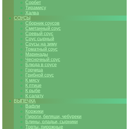
Сорбет
Тирамису
Халва
СОУСЫ
Сборник соусов
Сметанный соус
Соевый соус
Соус сырный
Соусы на зиму
Томатный соус
Маринады
Чесночный соус
Блюда в соусе
Горчица
Грибной соус
К мясу
К птице
К рыбе
К салату
ВЫПЕЧКА
Вафли
Коржики
Пироги, беляши, чебуреки
Блины, оладьи, сырники
Торты, пирожные