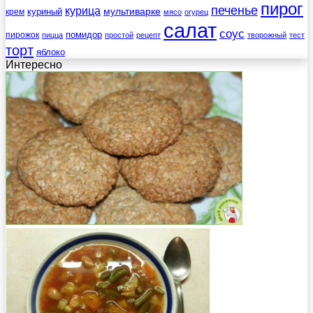
пирог
печенье
курица
мультиварке
куриный
крем
мясо
огурец
салат
соус
помидор
пирожок
пицца
простой
рецепт
творожный
тест
торт
яблоко
Интересно