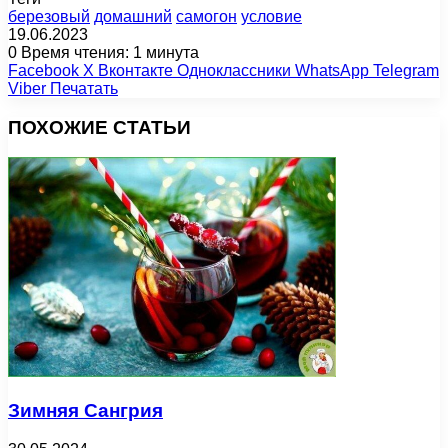
березовый
домашний
самогон
условие
19.06.2023
0
Время чтения: 1 минута
Facebook
X
Вконтакте
Одноклассники
WhatsApp
Telegram
Viber
Печатать
ПОХОЖИЕ СТАТЬИ
Зимняя Сангрия