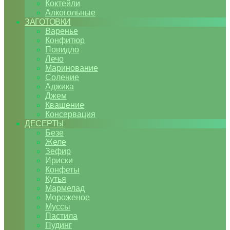
Коктейли
Алкогольные
ЗАГОТОВКИ
Варенье
Конфитюр
Повидло
Лечо
Маринование
Соление
Аджика
Джем
Квашение
Консервация
ДЕСЕРТЫ
Безе
Желе
Зефир
Ириски
Конфеты
Кутья
Мармелад
Мороженое
Муссы
Пастила
Пудинг