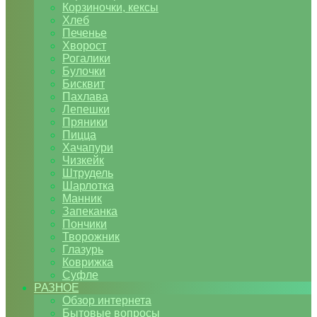
Корзиночки, кексы
Хлеб
Печенье
Хворост
Рогалики
Булочки
Бисквит
Пахлава
Лепешки
Пряники
Пицца
Хачапури
Чизкейк
Штрудель
Шарлотка
Манник
Запеканка
Пончики
Творожник
Глазурь
Коврижка
Суфле
РАЗНОЕ
Обзор интернета
Бытовые вопросы