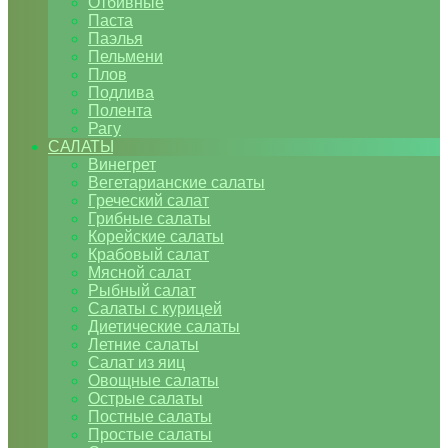
Отбивные
Паста
Паэлья
Пельмени
Плов
Подлива
Полента
Рагу
САЛАТЫ
Винегрет
Вегетарианские салаты
Греческий салат
Грибные салаты
Корейские салаты
Крабовый салат
Мясной салат
Рыбный салат
Салаты с курицей
Диетические салаты
Летние салаты
Салат из яиц
Овощные салаты
Острые салаты
Постные салаты
Простые салаты