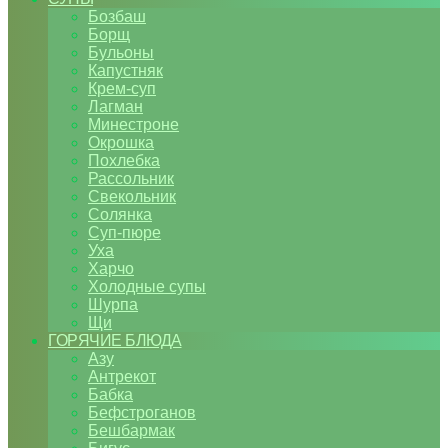
Бозбаш
Борщ
Бульоны
Капустняк
Крем-суп
Лагман
Минестроне
Окрошка
Похлебка
Рассольник
Свекольник
Солянка
Суп-пюре
Уха
Харчо
Холодные супы
Шурпа
Щи
ГОРЯЧИЕ БЛЮДА
Азу
Антрекот
Бабка
Бефстроганов
Бешбармак