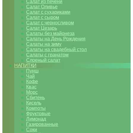
Салат из печени
Салат Оливье
Салат с сухариками
Салат с сыром
Салат с черносливом
Салат Цезарь
Салаты без майонеза
Салаты на День Рождения
Салаты на зиму
Салаты на свадебный стол
Салаты с гранатом
Слоеный салат
НАПИТКИ
Пунш
Чай
Кофе
Квас
Морс
Сбитень
Кисель
Компоты
Фруктовые
Лимонад
Газированные
Соки