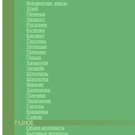
Корзиночки, кексы
Хлеб
Печенье
Хворост
Рогалики
Булочки
Бисквит
Пахлава
Лепешки
Пряники
Пицца
Хачапури
Чизкейк
Штрудель
Шарлотка
Манник
Запеканка
Пончики
Творожник
Глазурь
Коврижка
Суфле
РАЗНОЕ
Обзор интернета
Бытовые вопросы