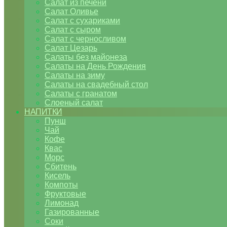
Салат из печени
Салат Оливье
Салат с сухариками
Салат с сыром
Салат с черносливом
Салат Цезарь
Салаты без майонеза
Салаты на День Рождения
Салаты на зиму
Салаты на свадебный стол
Салаты с гранатом
Слоеный салат
НАПИТКИ
Пунш
Чай
Кофе
Квас
Морс
Сбитень
Кисель
Компоты
Фруктовые
Лимонад
Газированные
Соки