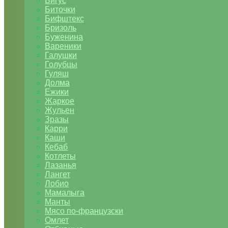
Бигус
Биточки
Бифштекс
Бризоль
Буженина
Вареники
Галушки
Голубцы
Гуляш
Долма
Ежики
Жаркое
Жульен
Зразы
Карри
Каши
Кебаб
Котлеты
Лазанья
Лангет
Лобио
Мамалыга
Манты
Мясо по-французски
Омлет