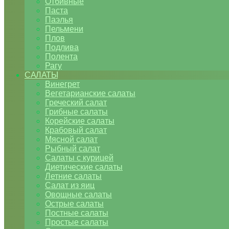
Отбивные
Паста
Паэлья
Пельмени
Плов
Подлива
Полента
Рагу
САЛАТЫ
Винегрет
Вегетарианские салаты
Греческий салат
Грибные салаты
Корейские салаты
Крабовый салат
Мясной салат
Рыбный салат
Салаты с курицей
Диетические салаты
Летние салаты
Салат из яиц
Овощные салаты
Острые салаты
Постные салаты
Простые салаты