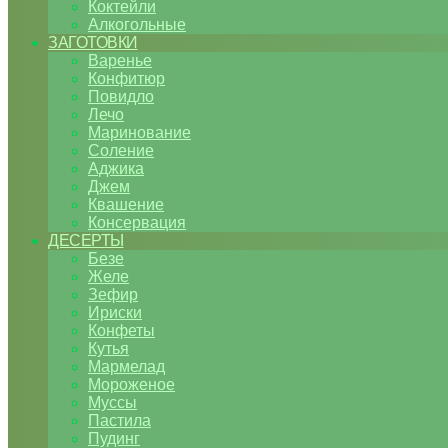
Коктейли
Алкогольные
ЗАГОТОВКИ
Варенье
Конфитюр
Повидло
Лечо
Маринование
Соление
Аджика
Джем
Квашение
Консервация
ДЕСЕРТЫ
Безе
Желе
Зефир
Ириски
Конфеты
Кутья
Мармелад
Мороженое
Муссы
Пастила
Пудинг