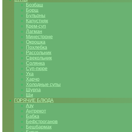
Бозбаш
Борщ
Бульоны
Капустняк
Крем-суп
Лагман
Минестроне
Окрошка
Похлебка
Рассольник
Свекольник
Солянка
Суп-пюре
Уха
Харчо
Холодные супы
Шурпа
Щи
ГОРЯЧИЕ БЛЮДА
Азу
Антрекот
Бабка
Бефстроганов
Бешбармак