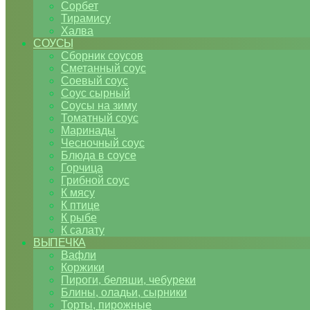
Сорбет
Тирамису
Халва
СОУСЫ
Сборник соусов
Сметанный соус
Соевый соус
Соус сырный
Соусы на зиму
Томатный соус
Маринады
Чесночный соус
Блюда в соусе
Горчица
Грибной соус
К мясу
К птице
К рыбе
К салату
ВЫПЕЧКА
Вафли
Коржики
Пироги, беляши, чебуреки
Блины, оладьи, сырники
Торты, пирожные