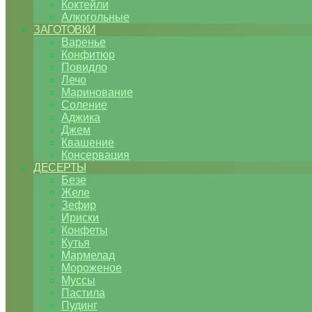
Коктейли
Алкогольные
ЗАГОТОВКИ
Варенье
Конфитюр
Повидло
Лечо
Маринование
Соление
Аджика
Джем
Квашение
Консервация
ДЕСЕРТЫ
Безе
Желе
Зефир
Ириски
Конфеты
Кутья
Мармелад
Мороженое
Муссы
Пастила
Пудинг