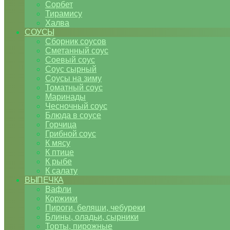
Сорбет
Тирамису
Халва
СОУСЫ
Сборник соусов
Сметанный соус
Соевый соус
Соус сырный
Соусы на зиму
Томатный соус
Маринады
Чесночный соус
Блюда в соусе
Горчица
Грибной соус
К мясу
К птице
К рыбе
К салату
ВЫПЕЧКА
Вафли
Коржики
Пироги, беляши, чебуреки
Блины, оладьи, сырники
Торты, пирожные