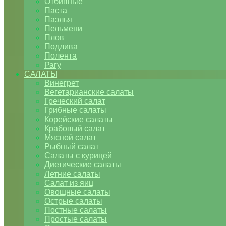
Отбивные
Паста
Паэлья
Пельмени
Плов
Подлива
Полента
Рагу
САЛАТЫ
Винегрет
Вегетарианские салаты
Греческий салат
Грибные салаты
Корейские салаты
Крабовый салат
Мясной салат
Рыбный салат
Салаты с курицей
Диетические салаты
Летние салаты
Салат из яиц
Овощные салаты
Острые салаты
Постные салаты
Простые салаты