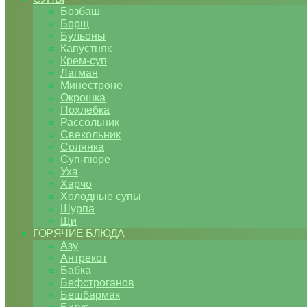
Бозбаш
Борщ
Бульоны
Капустняк
Крем-суп
Лагман
Минестроне
Окрошка
Похлебка
Рассольник
Свекольник
Солянка
Суп-пюре
Уха
Харчо
Холодные супы
Шурпа
Щи
ГОРЯЧИЕ БЛЮДА
Азу
Антрекот
Бабка
Бефстроганов
Бешбармак