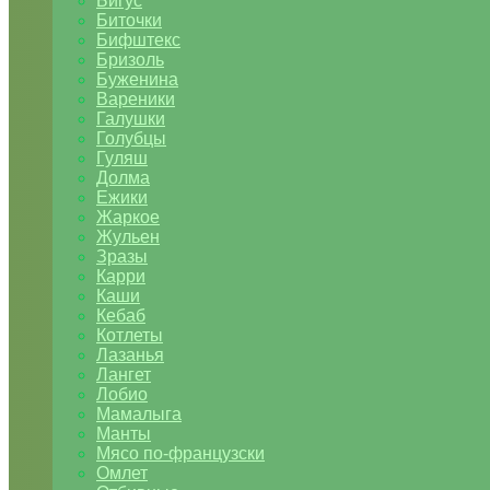
Бигус
Биточки
Бифштекс
Бризоль
Буженина
Вареники
Галушки
Голубцы
Гуляш
Долма
Ежики
Жаркое
Жульен
Зразы
Карри
Каши
Кебаб
Котлеты
Лазанья
Лангет
Лобио
Мамалыга
Манты
Мясо по-французски
Омлет