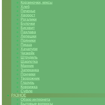
Корзиночки, кексы
Хлеб
Печенье
Хворост
Рогалики
Булочки
Бисквит
Пахлава
Лепешки
Пряники
Пицца
Хачапури
Чизкейк
Штрудель
Шарлотка
Манник
Запеканка
Пончики
Творожник
Глазурь
Коврижка
Суфле
РАЗНОЕ
Обзор интернета
Бытовые вопросы