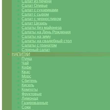
Салат из печени
Салат Оливье
Салат с сухариками
Салат с сыром
Салат с черносливом
Салат Цезарь
Салаты без майонеза
Салаты на День Рождения
Салаты на зиму
Салаты на свадебный стол
Салаты с гранатом
Слоеный салат
НАПИТКИ
Пунш
Чай
Кофе
Квас
Морс
Сбитень
Кисель
Компоты
Фруктовые
Лимонад
Газированные
Соки