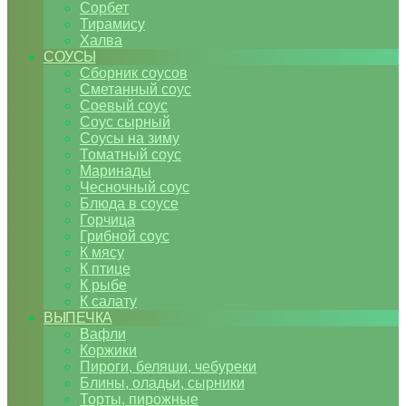
Сорбет
Тирамису
Халва
СОУСЫ
Сборник соусов
Сметанный соус
Соевый соус
Соус сырный
Соусы на зиму
Томатный соус
Маринады
Чесночный соус
Блюда в соусе
Горчица
Грибной соус
К мясу
К птице
К рыбе
К салату
ВЫПЕЧКА
Вафли
Коржики
Пироги, беляши, чебуреки
Блины, оладьи, сырники
Торты, пирожные