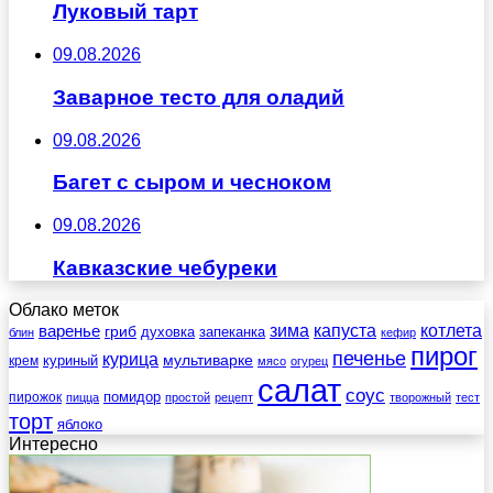
Луковый тарт
09.08.2026
Заварное тесто для оладий
09.08.2026
Багет с сыром и чесноком
09.08.2026
Кавказские чебуреки
Облако меток
зима
котлета
варенье
капуста
гриб
духовка
запеканка
блин
кефир
пирог
печенье
курица
мультиварке
куриный
крем
мясо
огурец
салат
соус
помидор
пирожок
пицца
простой
рецепт
творожный
тест
торт
яблоко
Интересно