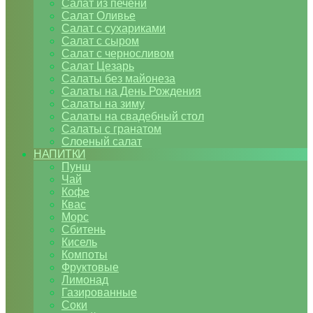
Салат из печени
Салат Оливье
Салат с сухариками
Салат с сыром
Салат с черносливом
Салат Цезарь
Салаты без майонеза
Салаты на День Рождения
Салаты на зиму
Салаты на свадебный стол
Салаты с гранатом
Слоеный салат
НАПИТКИ
Пунш
Чай
Кофе
Квас
Морс
Сбитень
Кисель
Компоты
Фруктовые
Лимонад
Газированные
Соки