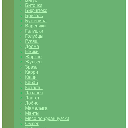
Бигус
Биточки
Бифштекс
Бризоль
Буженина
Вареники
Галушки
Голубцы
Гуляш
Долма
Ежики
Жаркое
Жульен
Зразы
Карри
Каши
Кебаб
Котлеты
Лазанья
Лангет
Лобио
Мамалыга
Манты
Мясо по-французски
Омлет