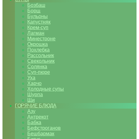
Бозбаш
Борщ
Бульоны
Капустняк
Крем-суп
Лагман
Минестроне
Окрошка
Похлебка
Рассольник
Свекольник
Солянка
Суп-пюре
Уха
Харчо
Холодные супы
Шурпа
Щи
ГОРЯЧИЕ БЛЮДА
Азу
Антрекот
Бабка
Бефстроганов
Бешбармак