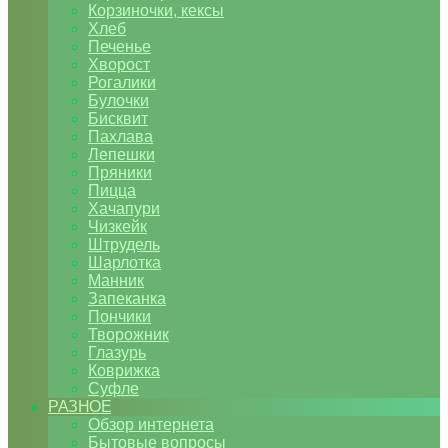
Корзиночки, кексы
Хлеб
Печенье
Хворост
Рогалики
Булочки
Бисквит
Пахлава
Лепешки
Пряники
Пицца
Хачапури
Чизкейк
Штрудель
Шарлотка
Манник
Запеканка
Пончики
Творожник
Глазурь
Коврижка
Суфле
РАЗНОЕ
Обзор интернета
Бытовые вопросы