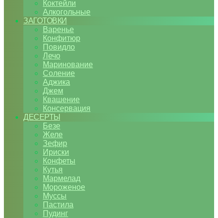
Коктейли
Алкогольные
ЗАГОТОВКИ
Варенье
Конфитюр
Повидло
Лечо
Маринование
Соление
Аджика
Джем
Квашение
Консервация
ДЕСЕРТЫ
Безе
Желе
Зефир
Ириски
Конфеты
Кутья
Мармелад
Мороженое
Муссы
Пастила
Пудинг