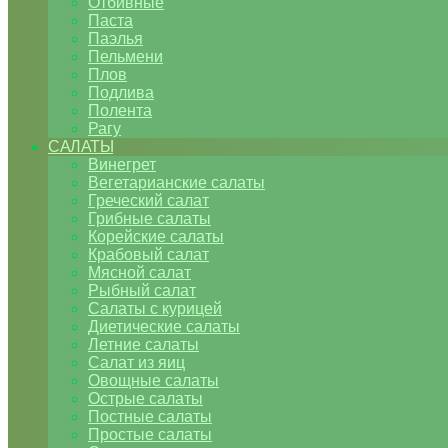
Отбивные
Паста
Паэлья
Пельмени
Плов
Подлива
Полента
Рагу
САЛАТЫ
Винегрет
Вегетарианские салаты
Греческий салат
Грибные салаты
Корейские салаты
Крабовый салат
Мясной салат
Рыбный салат
Салаты с курицей
Диетические салаты
Летние салаты
Салат из яиц
Овощные салаты
Острые салаты
Постные салаты
Простые салаты