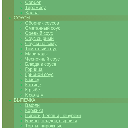
Сорбет
Тирамису
Халва
СОУСЫ
Сборник соусов
Сметанный соус
Соевый соус
Соус сырный
Соусы на зиму
Томатный соус
Маринады
Чесночный соус
Блюда в соусе
Горчица
Грибной соус
К мясу
К птице
К рыбе
К салату
ВЫПЕЧКА
Вафли
Коржики
Пироги, беляши, чебуреки
Блины, оладьи, сырники
Торты, пирожные