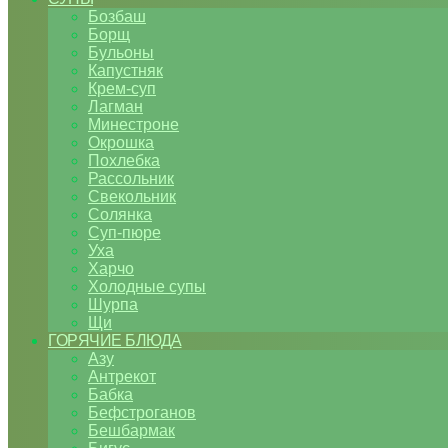
Бозбаш
Борщ
Бульоны
Капустняк
Крем-суп
Лагман
Минестроне
Окрошка
Похлебка
Рассольник
Свекольник
Солянка
Суп-пюре
Уха
Харчо
Холодные супы
Шурпа
Щи
ГОРЯЧИЕ БЛЮДА
Азу
Антрекот
Бабка
Бефстроганов
Бешбармак