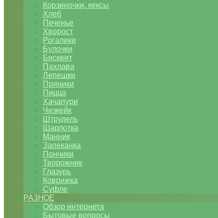
Корзиночки, кексы
Хлеб
Печенье
Хворост
Рогалики
Булочки
Бисквит
Пахлава
Лепешки
Пряники
Пицца
Хачапури
Чизкейк
Штрудель
Шарлотка
Манник
Запеканка
Пончики
Творожник
Глазурь
Коврижка
Суфле
РАЗНОЕ
Обзор интернета
Бытовые вопросы