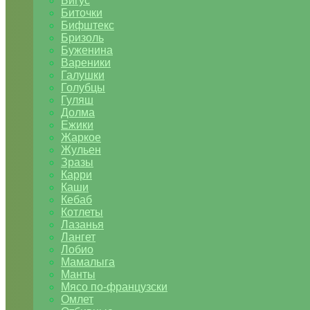
Бигус
Биточки
Бифштекс
Бризоль
Буженина
Вареники
Галушки
Голубцы
Гуляш
Долма
Ежики
Жаркое
Жульен
Зразы
Карри
Каши
Кебаб
Котлеты
Лазанья
Лангет
Лобио
Мамалыга
Манты
Мясо по-французски
Омлет