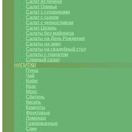
Салат из печени
Салат Оливье
Салат с сухариками
Салат с сыром
Салат с черносливом
Салат Цезарь
Салаты без майонеза
Салаты на День Рождения
Салаты на зиму
Салаты на свадебный стол
Салаты с гранатом
Слоеный салат
НАПИТКИ
Пунш
Чай
Кофе
Квас
Морс
Сбитень
Кисель
Компоты
Фруктовые
Лимонад
Газированные
Соки