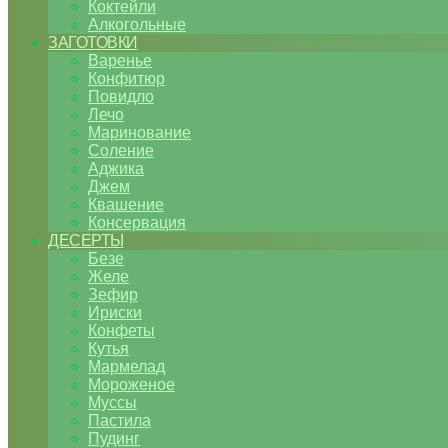
Коктейли
Алкогольные
ЗАГОТОВКИ
Варенье
Конфитюр
Повидло
Лечо
Маринование
Соление
Аджика
Джем
Квашение
Консервация
ДЕСЕРТЫ
Безе
Желе
Зефир
Ириски
Конфеты
Кутья
Мармелад
Мороженое
Муссы
Пастила
Пудинг