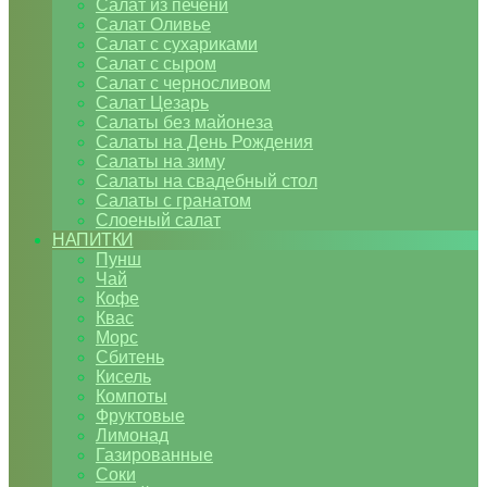
Салат из печени
Салат Оливье
Салат с сухариками
Салат с сыром
Салат с черносливом
Салат Цезарь
Салаты без майонеза
Салаты на День Рождения
Салаты на зиму
Салаты на свадебный стол
Салаты с гранатом
Слоеный салат
НАПИТКИ
Пунш
Чай
Кофе
Квас
Морс
Сбитень
Кисель
Компоты
Фруктовые
Лимонад
Газированные
Соки