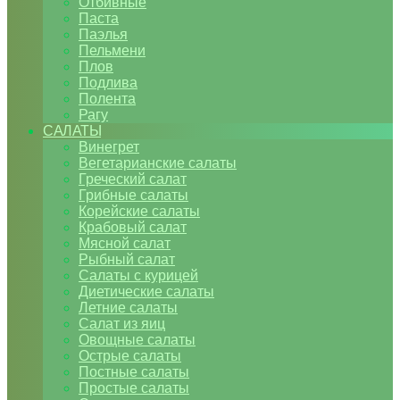
Отбивные
Паста
Паэлья
Пельмени
Плов
Подлива
Полента
Рагу
САЛАТЫ
Винегрет
Вегетарианские салаты
Греческий салат
Грибные салаты
Корейские салаты
Крабовый салат
Мясной салат
Рыбный салат
Салаты с курицей
Диетические салаты
Летние салаты
Салат из яиц
Овощные салаты
Острые салаты
Постные салаты
Простые салаты