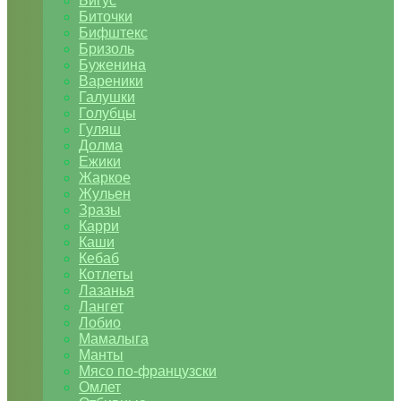
Бигус
Биточки
Бифштекс
Бризоль
Буженина
Вареники
Галушки
Голубцы
Гуляш
Долма
Ежики
Жаркое
Жульен
Зразы
Карри
Каши
Кебаб
Котлеты
Лазанья
Лангет
Лобио
Мамалыга
Манты
Мясо по-французски
Омлет