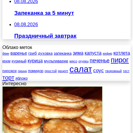
08.08.2026
Запеканка за 5 минут
08.08.2026
Праздничный завтрак
Облако меток
зима
котлета
варенье
капуста
гриб
духовка
запеканка
блин
кефир
пирог
печенье
курица
мультиварке
куриный
крем
мясо
огурец
салат
соус
помидор
пирожок
пицца
простой
рецепт
творожный
тест
торт
яблоко
Интересно