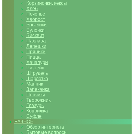
Корзиночки, кексы
Хлеб
Печенье
Хворост
Рогалики
Булочки
Бисквит
Пахлава
Лепешки
Пряники
Пицца
Хачапури
Чизкейк
Штрудель
Шарлотка
Манник
Запеканка
Пончики
Творожник
Глазурь
Коврижка
Суфле
РАЗНОЕ
Обзор интернета
Бытовые вопросы