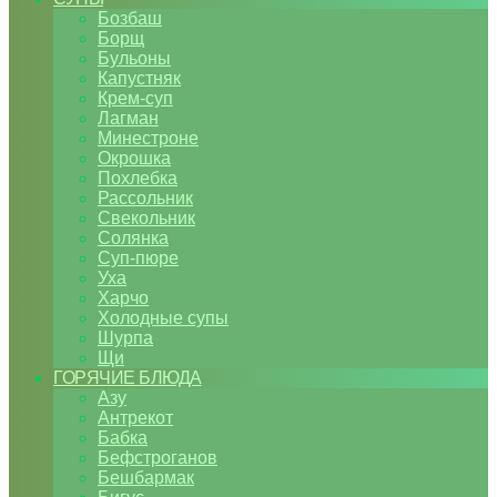
Бозбаш
Борщ
Бульоны
Капустняк
Крем-суп
Лагман
Минестроне
Окрошка
Похлебка
Рассольник
Свекольник
Солянка
Суп-пюре
Уха
Харчо
Холодные супы
Шурпа
Щи
ГОРЯЧИЕ БЛЮДА
Азу
Антрекот
Бабка
Бефстроганов
Бешбармак