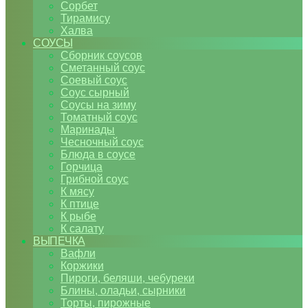
Сорбет
Тирамису
Халва
СОУСЫ
Сборник соусов
Сметанный соус
Соевый соус
Соус сырный
Соусы на зиму
Томатный соус
Маринады
Чесночный соус
Блюда в соусе
Горчица
Грибной соус
К мясу
К птице
К рыбе
К салату
ВЫПЕЧКА
Вафли
Коржики
Пироги, беляши, чебуреки
Блины, оладьи, сырники
Торты, пирожные