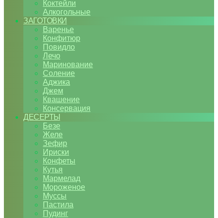
Коктейли
Алкогольные
ЗАГОТОВКИ
Варенье
Конфитюр
Повидло
Лечо
Маринование
Соление
Аджика
Джем
Квашение
Консервация
ДЕСЕРТЫ
Безе
Желе
Зефир
Ириски
Конфеты
Кутья
Мармелад
Мороженое
Муссы
Пастила
Пудинг