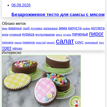
06.08.2026
Бездрожжевое тесто для самсы с мясом
Облако меток
зима
котлета
варенье
капуста
гриб
духовка
запеканка
блин
кефир
пирог
печенье
курица
мультиварке
куриный
крем
мясо
огурец
салат
соус
помидор
пирожок
пицца
простой
рецепт
творожный
тест
торт
яблоко
Интересно