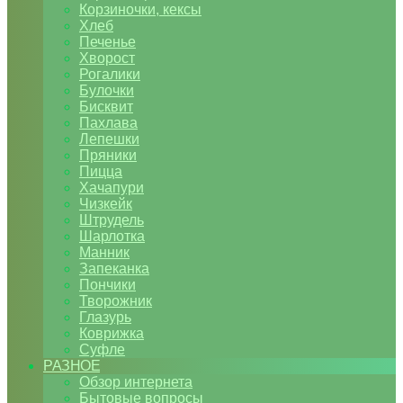
Корзиночки, кексы
Хлеб
Печенье
Хворост
Рогалики
Булочки
Бисквит
Пахлава
Лепешки
Пряники
Пицца
Хачапури
Чизкейк
Штрудель
Шарлотка
Манник
Запеканка
Пончики
Творожник
Глазурь
Коврижка
Суфле
РАЗНОЕ
Обзор интернета
Бытовые вопросы