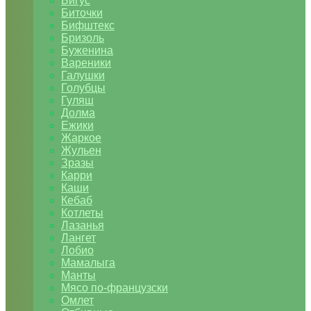
Бигус
Биточки
Бифштекс
Бризоль
Буженина
Вареники
Галушки
Голубцы
Гуляш
Долма
Ежики
Жаркое
Жульен
Зразы
Карри
Каши
Кебаб
Котлеты
Лазанья
Лангет
Лобио
Мамалыга
Манты
Мясо по-французски
Омлет