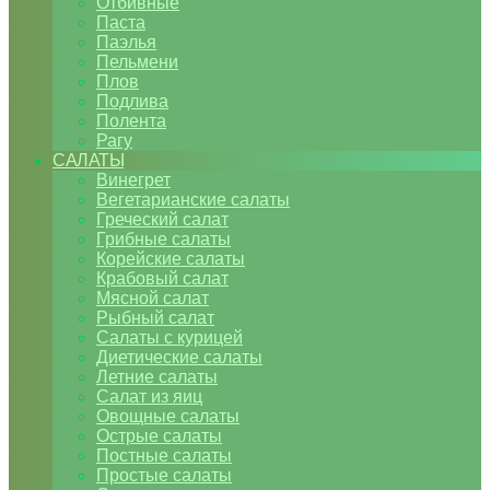
Отбивные
Паста
Паэлья
Пельмени
Плов
Подлива
Полента
Рагу
САЛАТЫ
Винегрет
Вегетарианские салаты
Греческий салат
Грибные салаты
Корейские салаты
Крабовый салат
Мясной салат
Рыбный салат
Салаты с курицей
Диетические салаты
Летние салаты
Салат из яиц
Овощные салаты
Острые салаты
Постные салаты
Простые салаты