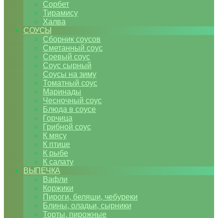
Сорбет
Тирамису
Халва
СОУСЫ
Сборник соусов
Сметанный соус
Соевый соус
Соус сырный
Соусы на зиму
Томатный соус
Маринады
Чесночный соус
Блюда в соусе
Горчица
Грибной соус
К мясу
К птице
К рыбе
К салату
ВЫПЕЧКА
Вафли
Коржики
Пироги, беляши, чебуреки
Блины, оладьи, сырники
Торты, пирожные