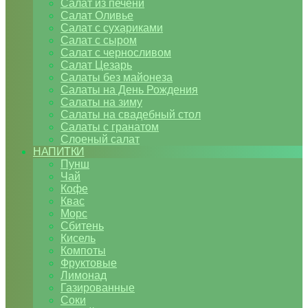
Салат из печени
Салат Оливье
Салат с сухариками
Салат с сыром
Салат с черносливом
Салат Цезарь
Салаты без майонеза
Салаты на День Рождения
Салаты на зиму
Салаты на свадебный стол
Салаты с гранатом
Слоеный салат
НАПИТКИ
Пунш
Чай
Кофе
Квас
Морс
Сбитень
Кисель
Компоты
Фруктовые
Лимонад
Газированные
Соки