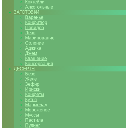
Коктейли
Алкогольные
ЗАГОТОВКИ
Варенье
Конфитюр
Повидло
Лечо
Маринование
Соление
Аджика
Джем
Квашение
Консервация
ДЕСЕРТЫ
Безе
Желе
Зефир
Ириски
Конфеты
Кутья
Мармелад
Мороженое
Муссы
Пастила
Пудинг