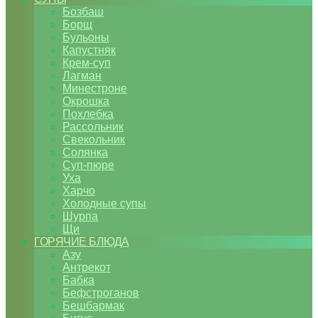
Бозбаш
Борщ
Бульоны
Капустняк
Крем-суп
Лагман
Минестроне
Окрошка
Похлебка
Рассольник
Свекольник
Солянка
Суп-пюре
Уха
Харчо
Холодные супы
Шурпа
Щи
ГОРЯЧИЕ БЛЮДА
Азу
Антрекот
Бабка
Бефстроганов
Бешбармак