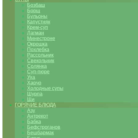
Бозбаш
Борщ
Бульоны
Капустняк
Крем-суп
Лагман
Минестроне
Окрошка
Похлебка
Рассольник
Свекольник
Солянка
Суп-пюре
Уха
Харчо
Холодные супы
Шурпа
Щи
ГОРЯЧИЕ БЛЮДА
Азу
Антрекот
Бабка
Бефстроганов
Бешбармак