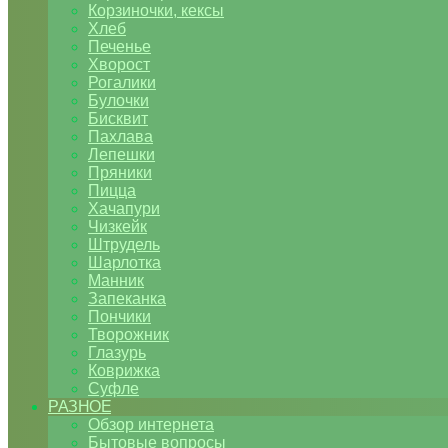
Корзиночки, кексы
Хлеб
Печенье
Хворост
Рогалики
Булочки
Бисквит
Пахлава
Лепешки
Пряники
Пицца
Хачапури
Чизкейк
Штрудель
Шарлотка
Манник
Запеканка
Пончики
Творожник
Глазурь
Коврижка
Суфле
РАЗНОЕ
Обзор интернета
Бытовые вопросы