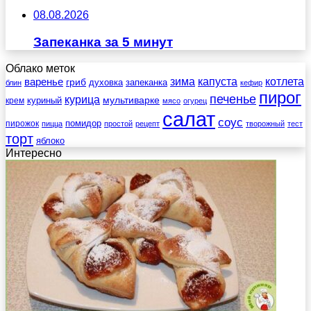
08.08.2026
Запеканка за 5 минут
Облако меток
зима
котлета
варенье
капуста
гриб
духовка
запеканка
блин
кефир
пирог
печенье
курица
мультиварке
куриный
крем
мясо
огурец
салат
соус
помидор
пирожок
пицца
простой
рецепт
творожный
тест
торт
яблоко
Интересно