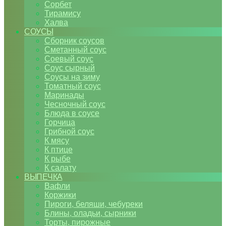
Сорбет
Тирамису
Халва
СОУСЫ
Сборник соусов
Сметанный соус
Соевый соус
Соус сырный
Соусы на зиму
Томатный соус
Маринады
Чесночный соус
Блюда в соусе
Горчица
Грибной соус
К мясу
К птице
К рыбе
К салату
ВЫПЕЧКА
Вафли
Коржики
Пироги, беляши, чебуреки
Блины, оладьи, сырники
Торты, пирожные