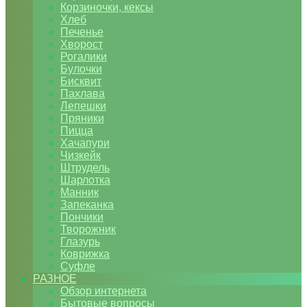
Корзиночки, кексы
Хлеб
Печенье
Хворост
Рогалики
Булочки
Бисквит
Пахлава
Лепешки
Пряники
Пицца
Хачапури
Чизкейк
Штрудель
Шарлотка
Манник
Запеканка
Пончики
Творожник
Глазурь
Коврижка
Суфле
РАЗНОЕ
Обзор интернета
Бытовые вопросы