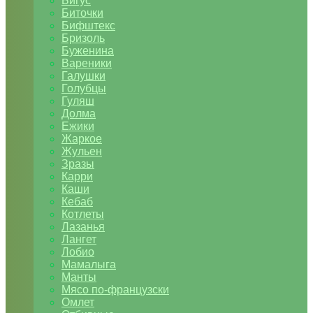
Бигус
Биточки
Бифштекс
Бризоль
Буженина
Вареники
Галушки
Голубцы
Гуляш
Долма
Ежики
Жаркое
Жульен
Зразы
Карри
Каши
Кебаб
Котлеты
Лазанья
Лангет
Лобио
Мамалыга
Манты
Мясо по-французски
Омлет