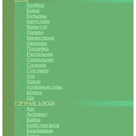
Бозбаш
Борщ
Бульоны
Капустняк
Крем-суп
Лагман
Минестроне
Окрошка
Похлебка
Рассольник
Свекольник
Солянка
Суп-пюре
Уха
Харчо
Холодные супы
Шурпа
Щи
ГОРЯЧИЕ БЛЮДА
Азу
Антрекот
Бабка
Бефстроганов
Бешбармак