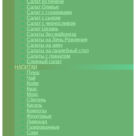
Салат из печени
Салат Оливье
Салат с сухариками
Салат с сыром
Салат с черносливом
Салат Цезарь
Салаты без майонеза
Салаты на День Рождения
Салаты на зиму
Салаты на свадебный стол
Салаты с гранатом
Слоеный салат
НАПИТКИ
Пунш
Чай
Кофе
Квас
Морс
Сбитень
Кисель
Компоты
Фруктовые
Лимонад
Газированные
Соки