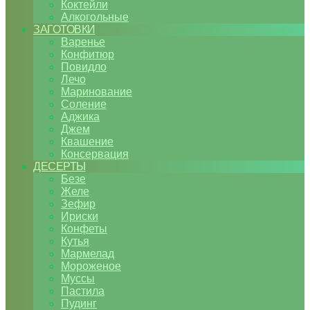
Коктейли
Алкогольные
ЗАГОТОВКИ
Варенье
Конфитюр
Повидло
Лечо
Маринование
Соление
Аджика
Джем
Квашение
Консервация
ДЕСЕРТЫ
Безе
Желе
Зефир
Ириски
Конфеты
Кутья
Мармелад
Мороженое
Муссы
Пастила
Пудинг