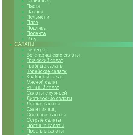
Отбивные
Паста
Паэлья
Пельмени
Плов
Подлива
Полента
Рагу
САЛАТЫ
Винегрет
Вегетарианские салаты
Греческий салат
Грибные салаты
Корейские салаты
Крабовый салат
Мясной салат
Рыбный салат
Салаты с курицей
Диетические салаты
Летние салаты
Салат из яиц
Овощные салаты
Острые салаты
Постные салаты
Простые салаты