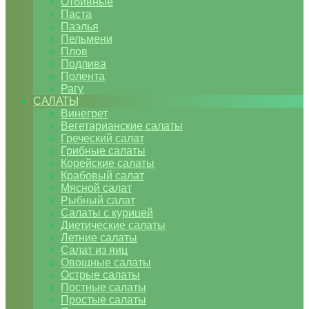
Отбивные
Паста
Паэлья
Пельмени
Плов
Подлива
Полента
Рагу
САЛАТЫ
Винегрет
Вегетарианские салаты
Греческий салат
Грибные салаты
Корейские салаты
Крабовый салат
Мясной салат
Рыбный салат
Салаты с курицей
Диетические салаты
Летние салаты
Салат из яиц
Овощные салаты
Острые салаты
Постные салаты
Простые салаты