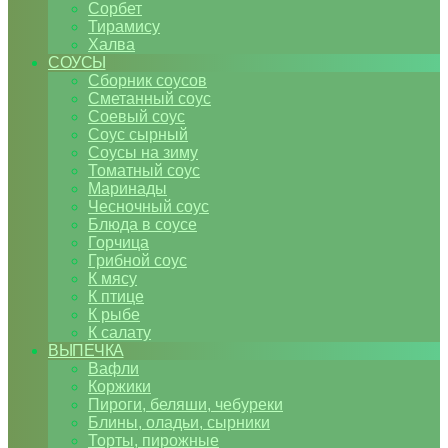
Сорбет
Тирамису
Халва
СОУСЫ
Сборник соусов
Сметанный соус
Соевый соус
Соус сырный
Соусы на зиму
Томатный соус
Маринады
Чесночный соус
Блюда в соусе
Горчица
Грибной соус
К мясу
К птице
К рыбе
К салату
ВЫПЕЧКА
Вафли
Коржики
Пироги, беляши, чебуреки
Блины, оладьи, сырники
Торты, пирожные