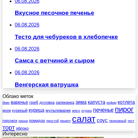
06.08.2026
Вкусное песочное печенье
06.08.2026
Тесто для чебуреков в хлебопечке
06.08.2026
Самса с ветчиной и сыром
06.08.2026
Венгерская ватрушка
Облако меток
зима
котлета
варенье
капуста
гриб
духовка
запеканка
блин
кефир
пирог
печенье
курица
мультиварке
куриный
крем
мясо
огурец
салат
соус
помидор
пирожок
пицца
простой
рецепт
творожный
тест
торт
яблоко
Интересно