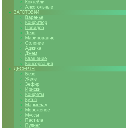
Коктейли
Алкогольные
ЗАГОТОВКИ
Варенье
Конфитюр
Повидло
Лечо
Маринование
Соление
Аджика
Джем
Квашение
Консервация
ДЕСЕРТЫ
Безе
Желе
Зефир
Ириски
Конфеты
Кутья
Мармелад
Мороженое
Муссы
Пастила
Пудинг