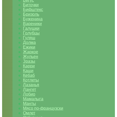
Бигус
Биточки
Бифштекс
Бризоль
Буженина
Вареники
Галушки
Голубцы
Гуляш
Долма
Ежики
Жаркое
Жульен
Зразы
Карри
Каши
Кебаб
Котлеты
Лазанья
Лангет
Лобио
Мамалыга
Манты
Мясо по-французски
Омлет