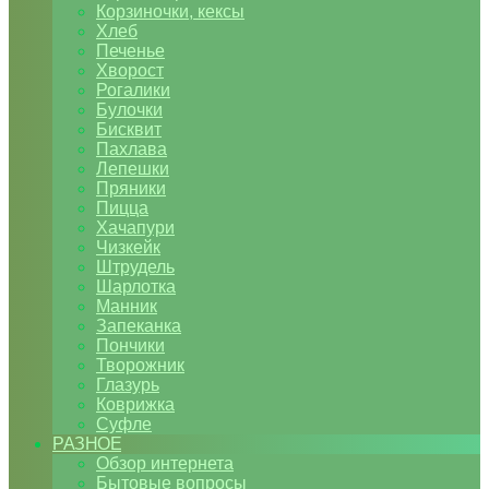
Корзиночки, кексы
Хлеб
Печенье
Хворост
Рогалики
Булочки
Бисквит
Пахлава
Лепешки
Пряники
Пицца
Хачапури
Чизкейк
Штрудель
Шарлотка
Манник
Запеканка
Пончики
Творожник
Глазурь
Коврижка
Суфле
РАЗНОЕ
Обзор интернета
Бытовые вопросы