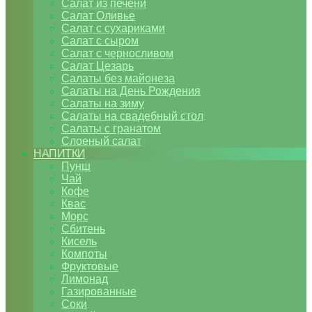
Салат из печени
Салат Оливье
Салат с сухариками
Салат с сыром
Салат с черносливом
Салат Цезарь
Салаты без майонеза
Салаты на День Рождения
Салаты на зиму
Салаты на свадебный стол
Салаты с гранатом
Слоеный салат
НАПИТКИ
Пунш
Чай
Кофе
Квас
Морс
Сбитень
Кисель
Компоты
Фруктовые
Лимонад
Газированные
Соки