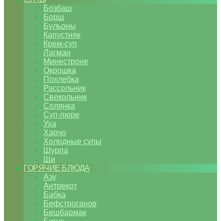
Бозбаш
Борщ
Бульоны
Капустняк
Крем-суп
Лагман
Минестроне
Окрошка
Похлебка
Рассольник
Свекольник
Солянка
Суп-пюре
Уха
Харчо
Холодные супы
Шурпа
Щи
ГОРЯЧИЕ БЛЮДА
Азу
Антрекот
Бабка
Бефстроганов
Бешбармак