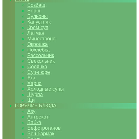
Бозбаш
Борщ
Бульоны
Капустняк
Крем-суп
Лагман
Минестроне
Окрошка
Похлебка
Рассольник
Свекольник
Солянка
Суп-пюре
Уха
Харчо
Холодные супы
Шурпа
Щи
ГОРЯЧИЕ БЛЮДА
Азу
Антрекот
Бабка
Бефстроганов
Бешбармак