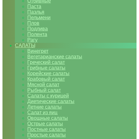
Отбивные
Паста
Паэлья
Пельмени
Плов
Подлива
Полента
Рагу
САЛАТЫ
Винегрет
Вегетарианские салаты
Греческий салат
Грибные салаты
Корейские салаты
Крабовый салат
Мясной салат
Рыбный салат
Салаты с курицей
Диетические салаты
Летние салаты
Салат из яиц
Овощные салаты
Острые салаты
Постные салаты
Простые салаты