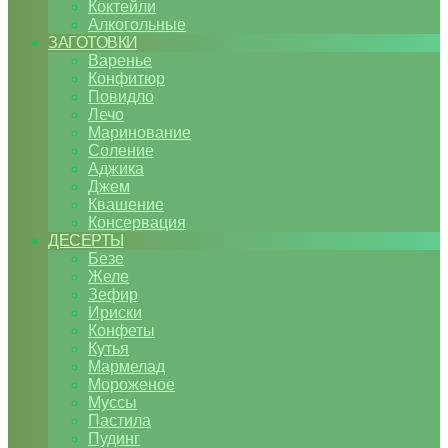
Коктейли
Алкогольные
ЗАГОТОВКИ
Варенье
Конфитюр
Повидло
Лечо
Маринование
Соление
Аджика
Джем
Квашение
Консервация
ДЕСЕРТЫ
Безе
Желе
Зефир
Ириски
Конфеты
Кутья
Мармелад
Мороженое
Муссы
Пастила
Пудинг