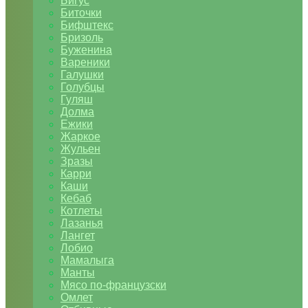
Бигус
Биточки
Бифштекс
Бризоль
Буженина
Вареники
Галушки
Голубцы
Гуляш
Долма
Ежики
Жаркое
Жульен
Зразы
Карри
Каши
Кебаб
Котлеты
Лазанья
Лангет
Лобио
Мамалыга
Манты
Мясо по-французски
Омлет