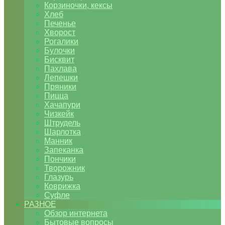
Корзиночки, кексы
Хлеб
Печенье
Хворост
Рогалики
Булочки
Бисквит
Пахлава
Лепешки
Пряники
Пицца
Хачапури
Чизкейк
Штрудель
Шарлотка
Манник
Запеканка
Пончики
Творожник
Глазурь
Коврижка
Суфле
РАЗНОЕ
Обзор интернета
Бытовые вопросы