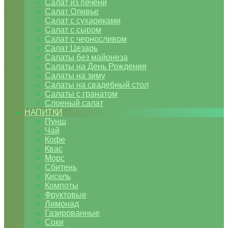
Салат из печени
Салат Оливье
Салат с сухариками
Салат с сыром
Салат с черносливом
Салат Цезарь
Салаты без майонеза
Салаты на День Рождения
Салаты на зиму
Салаты на свадебный стол
Салаты с гранатом
Слоеный салат
НАПИТКИ
Пунш
Чай
Кофе
Квас
Морс
Сбитень
Кисель
Компоты
Фруктовые
Лимонад
Газированные
Соки