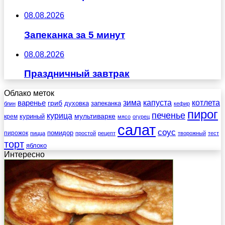
08.08.2026
Запеканка за 5 минут
08.08.2026
Праздничный завтрак
Облако меток
зима
котлета
варенье
капуста
гриб
духовка
запеканка
блин
кефир
пирог
печенье
курица
мультиварке
куриный
крем
мясо
огурец
салат
соус
помидор
пирожок
пицца
простой
рецепт
творожный
тест
торт
яблоко
Интересно