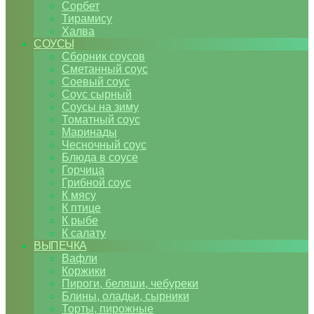
Сорбет
Тирамису
Халва
СОУСЫ
Сборник соусов
Сметанный соус
Соевый соус
Соус сырный
Соусы на зиму
Томатный соус
Маринады
Чесночный соус
Блюда в соусе
Горчица
Грибной соус
К мясу
К птице
К рыбе
К салату
ВЫПЕЧКА
Вафли
Коржики
Пироги, беляши, чебуреки
Блины, оладьи, сырники
Торты, пирожные