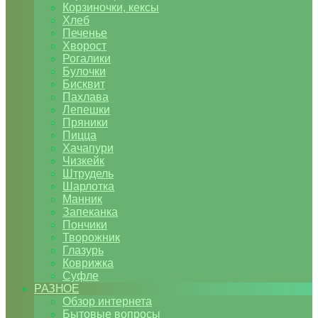
Корзиночки, кексы
Хлеб
Печенье
Хворост
Рогалики
Булочки
Бисквит
Пахлава
Лепешки
Пряники
Пицца
Хачапури
Чизкейк
Штрудель
Шарлотка
Манник
Запеканка
Пончики
Творожник
Глазурь
Коврижка
Суфле
РАЗНОЕ
Обзор интернета
Бытовые вопросы