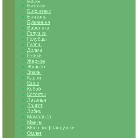
Бигус
Биточки
Бифштекс
Бризоль
Буженина
Вареники
Галушки
Голубцы
Гуляш
Долма
Ежики
Жаркое
Жульен
Зразы
Карри
Каши
Кебаб
Котлеты
Лазанья
Лангет
Лобио
Мамалыга
Манты
Мясо по-французски
Омлет