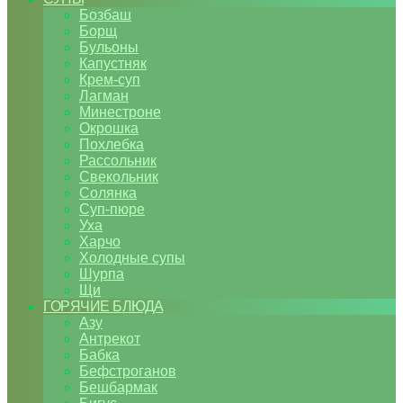
Бозбаш
Борщ
Бульоны
Капустняк
Крем-суп
Лагман
Минестроне
Окрошка
Похлебка
Рассольник
Свекольник
Солянка
Суп-пюре
Уха
Харчо
Холодные супы
Шурпа
Щи
ГОРЯЧИЕ БЛЮДА
Азу
Антрекот
Бабка
Бефстроганов
Бешбармак