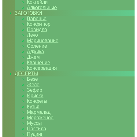
Коктейли
Алкогольные
ЗАГОТОВКИ
Варенье
Конфитюр
Повидло
Лечо
Маринование
Соление
Аджика
Джем
Квашение
Консервация
ДЕСЕРТЫ
Безе
Желе
Зефир
Ириски
Конфеты
Кутья
Мармелад
Мороженое
Муссы
Пастила
Пудинг