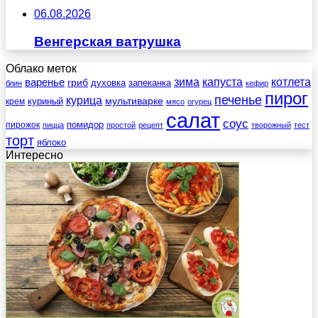
06.08.2026
Венгерская ватрушка
Облако меток
зима
котлета
варенье
капуста
гриб
духовка
запеканка
блин
кефир
пирог
печенье
курица
мультиварке
куриный
крем
мясо
огурец
салат
соус
помидор
пирожок
пицца
простой
рецепт
творожный
тест
торт
яблоко
Интересно