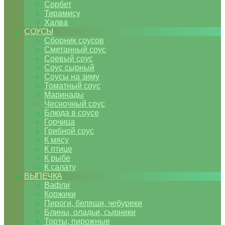
Сорбет
Тирамису
Халва
СОУСЫ
Сборник соусов
Сметанный соус
Соевый соус
Соус сырный
Соусы на зиму
Томатный соус
Маринады
Чесночный соус
Блюда в соусе
Горчица
Грибной соус
К мясу
К птице
К рыбе
К салату
ВЫПЕЧКА
Вафли
Коржики
Пироги, беляши, чебуреки
Блины, оладьи, сырники
Торты, пирожные