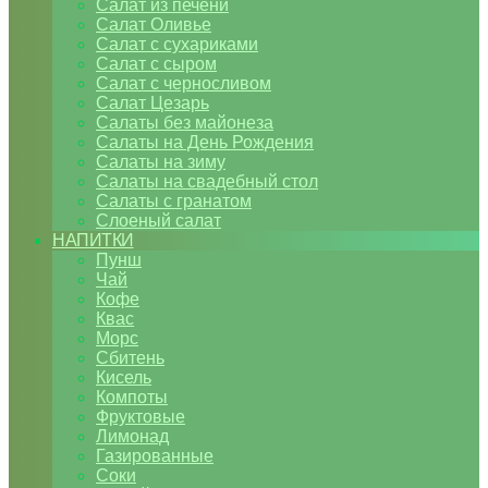
Салат из печени
Салат Оливье
Салат с сухариками
Салат с сыром
Салат с черносливом
Салат Цезарь
Салаты без майонеза
Салаты на День Рождения
Салаты на зиму
Салаты на свадебный стол
Салаты с гранатом
Слоеный салат
НАПИТКИ
Пунш
Чай
Кофе
Квас
Морс
Сбитень
Кисель
Компоты
Фруктовые
Лимонад
Газированные
Соки