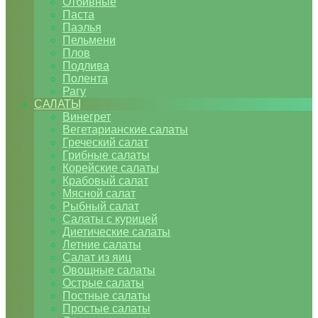
Отбивные
Паста
Паэлья
Пельмени
Плов
Подлива
Полента
Рагу
САЛАТЫ
Винегрет
Вегетарианские салаты
Греческий салат
Грибные салаты
Корейские салаты
Крабовый салат
Мясной салат
Рыбный салат
Салаты с курицей
Диетические салаты
Летние салаты
Салат из яиц
Овощные салаты
Острые салаты
Постные салаты
Простые салаты