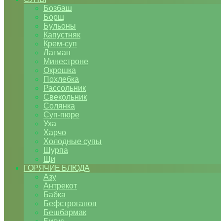
Бозбаш
Борщ
Бульоны
Капустняк
Крем-суп
Лагман
Минестроне
Окрошка
Похлебка
Рассольник
Свекольник
Солянка
Суп-пюре
Уха
Харчо
Холодные супы
Шурпа
Щи
ГОРЯЧИЕ БЛЮДА
Азу
Антрекот
Бабка
Бефстроганов
Бешбармак