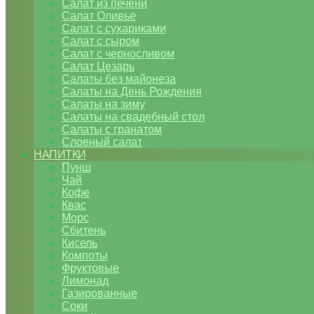
Салат из печени
Салат Оливье
Салат с сухариками
Салат с сыром
Салат с черносливом
Салат Цезарь
Салаты без майонеза
Салаты на День Рождения
Салаты на зиму
Салаты на свадебный стол
Салаты с гранатом
Слоеный салат
НАПИТКИ
Пунш
Чай
Кофе
Квас
Морс
Сбитень
Кисель
Компоты
Фруктовые
Лимонад
Газированные
Соки