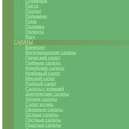
Отбивные
Паста
Паэлья
Пельмени
Плов
Подлива
Полента
Рагу
САЛАТЫ
Винегрет
Вегетарианские салаты
Греческий салат
Грибные салаты
Корейские салаты
Крабовый салат
Мясной салат
Рыбный салат
Салаты с курицей
Диетические салаты
Летние салаты
Салат из яиц
Овощные салаты
Острые салаты
Постные салаты
Простые салаты