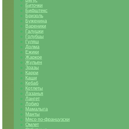
Бигус
Биточки
Бифштекс
Бризоль
Буженина
Вареники
Галушки
Голубцы
Гуляш
Долма
Ежики
Жаркое
Жульен
Зразы
Карри
Каши
Кебаб
Котлеты
Лазанья
Лангет
Лобио
Мамалыга
Манты
Мясо по-французски
Омлет