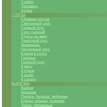
Сорбет
Тирамису
Халва
СОУСЫ
Сборник соусов
Сметанный соус
Соевый соус
Соус сырный
Соусы на зиму
Томатный соус
Маринады
Чесночный соус
Блюда в соусе
Горчица
Грибной соус
К мясу
К птице
К рыбе
К салату
ВЫПЕЧКА
Вафли
Коржики
Пироги, беляши, чебуреки
Блины, оладьи, сырники
Торты, пирожные