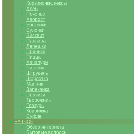
Корзиночки, кексы
Хлеб
Печенье
Хворост
Рогалики
Булочки
Бисквит
Пахлава
Лепешки
Пряники
Пицца
Хачапури
Чизкейк
Штрудель
Шарлотка
Манник
Запеканка
Пончики
Творожник
Глазурь
Коврижка
Суфле
РАЗНОЕ
Обзор интернета
Бытовые вопросы