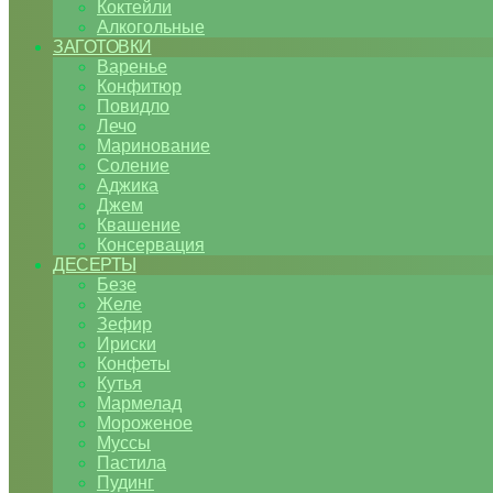
Коктейли
Алкогольные
ЗАГОТОВКИ
Варенье
Конфитюр
Повидло
Лечо
Маринование
Соление
Аджика
Джем
Квашение
Консервация
ДЕСЕРТЫ
Безе
Желе
Зефир
Ириски
Конфеты
Кутья
Мармелад
Мороженое
Муссы
Пастила
Пудинг