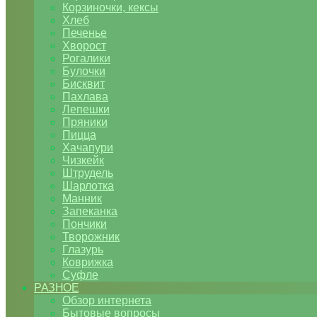
Корзиночки, кексы
Хлеб
Печенье
Хворост
Рогалики
Булочки
Бисквит
Пахлава
Лепешки
Пряники
Пицца
Хачапури
Чизкейк
Штрудель
Шарлотка
Манник
Запеканка
Пончики
Творожник
Глазурь
Коврижка
Суфле
РАЗНОЕ
Обзор интернета
Бытовые вопросы