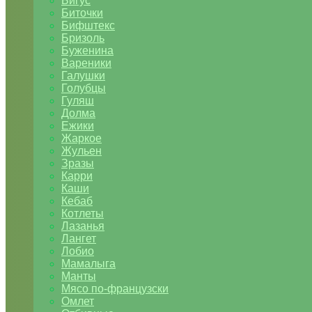
Бигус
Биточки
Бифштекс
Бризоль
Буженина
Вареники
Галушки
Голубцы
Гуляш
Долма
Ежики
Жаркое
Жульен
Зразы
Карри
Каши
Кебаб
Котлеты
Лазанья
Лангет
Лобио
Мамалыга
Манты
Мясо по-французски
Омлет