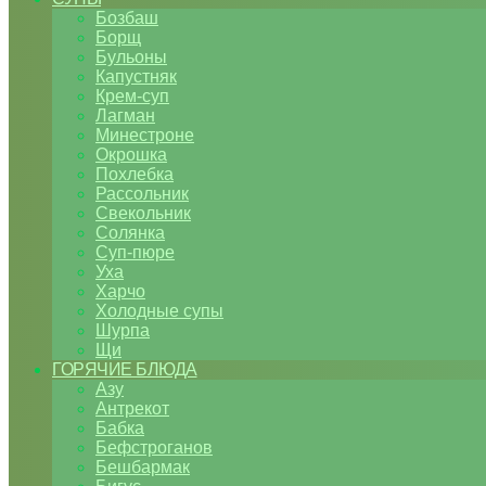
Бозбаш
Борщ
Бульоны
Капустняк
Крем-суп
Лагман
Минестроне
Окрошка
Похлебка
Рассольник
Свекольник
Солянка
Суп-пюре
Уха
Харчо
Холодные супы
Шурпа
Щи
ГОРЯЧИЕ БЛЮДА
Азу
Антрекот
Бабка
Бефстроганов
Бешбармак