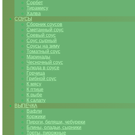
Сорбет
Тирамису
Халва
СОУСЫ
Сборник соусов
Сметанный соус
Соевый соус
Соус сырный
Соусы на зиму
Томатный соус
Маринады
Чесночный соус
Блюда в соусе
Горчица
Грибной соус
К мясу
К птице
К рыбе
К салату
ВЫПЕЧКА
Вафли
Коржики
Пироги, беляши, чебуреки
Блины, оладьи, сырники
Торты, пирожные