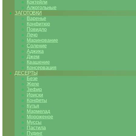
Коктейли
Алкогольные
ЗАГОТОВКИ
Варенье
Конфитюр
Повидло
Лечо
Маринование
Соление
Аджика
Джем
Квашение
Консервация
ДЕСЕРТЫ
Безе
Желе
Зефир
Ириски
Конфеты
Кутья
Мармелад
Мороженое
Муссы
Пастила
Пудинг