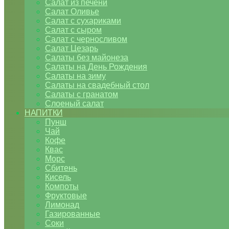
Салат из печени
Салат Оливье
Салат с сухариками
Салат с сыром
Салат с черносливом
Салат Цезарь
Салаты без майонеза
Салаты на День Рождения
Салаты на зиму
Салаты на свадебный стол
Салаты с гранатом
Слоеный салат
НАПИТКИ
Пунш
Чай
Кофе
Квас
Морс
Сбитень
Кисель
Компоты
Фруктовые
Лимонад
Газированные
Соки