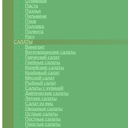
Отбивные
Паста
Паэлья
Пельмени
Плов
Подлива
Полента
Рагу
САЛАТЫ
Винегрет
Вегетарианские салаты
Греческий салат
Грибные салаты
Корейские салаты
Крабовый салат
Мясной салат
Рыбный салат
Салаты с курицей
Диетические салаты
Летние салаты
Салат из яиц
Овощные салаты
Острые салаты
Постные салаты
Простые салаты