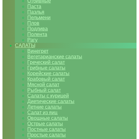
Отбивные
Паста
Паэлья
Пельмени
Плов
Подлива
Полента
Рагу
САЛАТЫ
Винегрет
Вегетарианские салаты
Греческий салат
Грибные салаты
Корейские салаты
Крабовый салат
Мясной салат
Рыбный салат
Салаты с курицей
Диетические салаты
Летние салаты
Салат из яиц
Овощные салаты
Острые салаты
Постные салаты
Простые салаты