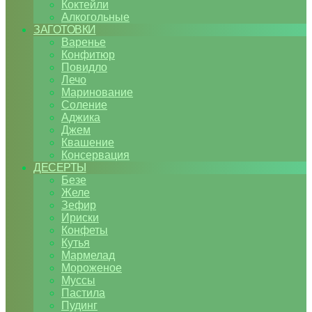
Коктейли
Алкогольные
ЗАГОТОВКИ
Варенье
Конфитюр
Повидло
Лечо
Маринование
Соление
Аджика
Джем
Квашение
Консервация
ДЕСЕРТЫ
Безе
Желе
Зефир
Ириски
Конфеты
Кутья
Мармелад
Мороженое
Муссы
Пастила
Пудинг