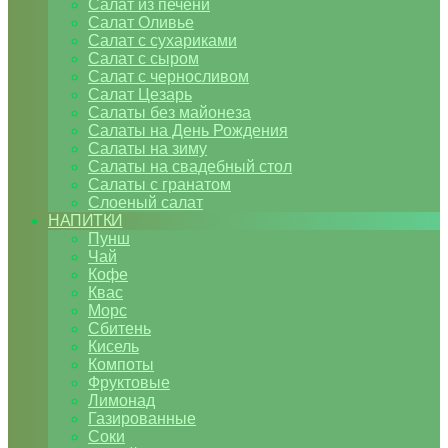
Салат из печени
Салат Оливье
Салат с сухариками
Салат с сыром
Салат с черносливом
Салат Цезарь
Салаты без майонеза
Салаты на День Рождения
Салаты на зиму
Салаты на свадебный стол
Салаты с гранатом
Слоеный салат
НАПИТКИ
Пунш
Чай
Кофе
Квас
Морс
Сбитень
Кисель
Компоты
Фруктовые
Лимонад
Газированные
Соки