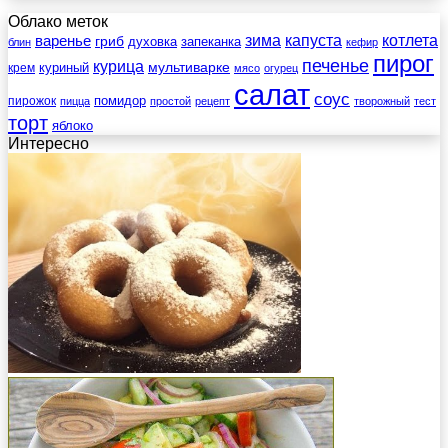
Облако меток
зима
котлета
варенье
капуста
гриб
духовка
запеканка
блин
кефир
пирог
печенье
курица
мультиварке
куриный
крем
мясо
огурец
салат
соус
помидор
пирожок
пицца
простой
рецепт
творожный
тест
торт
яблоко
Интересно