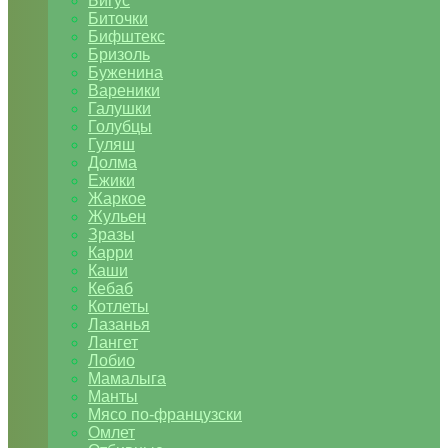
Бигус
Биточки
Бифштекс
Бризоль
Буженина
Вареники
Галушки
Голубцы
Гуляш
Долма
Ежики
Жаркое
Жульен
Зразы
Карри
Каши
Кебаб
Котлеты
Лазанья
Лангет
Лобио
Мамалыга
Манты
Мясо по-французски
Омлет