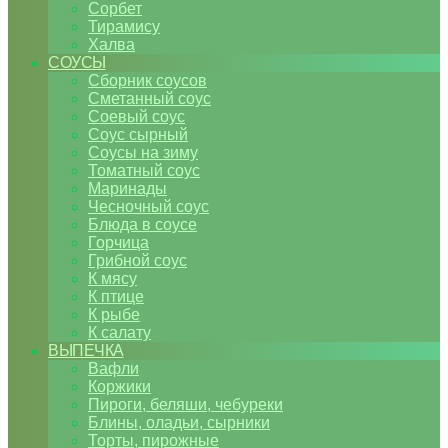
Сорбет
Тирамису
Халва
СОУСЫ
Сборник соусов
Сметанный соус
Соевый соус
Соус сырный
Соусы на зиму
Томатный соус
Маринады
Чесночный соус
Блюда в соусе
Горчица
Грибной соус
К мясу
К птице
К рыбе
К салату
ВЫПЕЧКА
Вафли
Коржики
Пироги, беляши, чебуреки
Блины, оладьи, сырники
Торты, пирожные