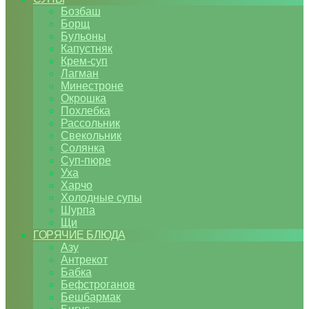
Бозбаш
Борщ
Бульоны
Капустняк
Крем-суп
Лагман
Минестроне
Окрошка
Похлебка
Рассольник
Свекольник
Солянка
Суп-пюре
Уха
Харчо
Холодные супы
Шурпа
Щи
ГОРЯЧИЕ БЛЮДА
Азу
Антрекот
Бабка
Бефстроганов
Бешбармак