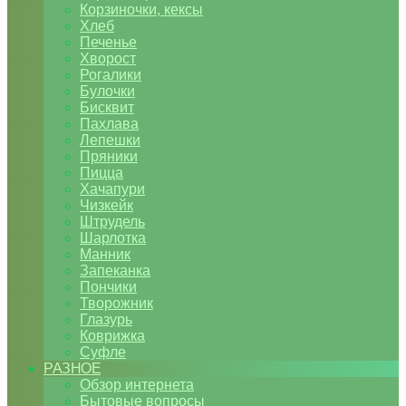
Корзиночки, кексы
Хлеб
Печенье
Хворост
Рогалики
Булочки
Бисквит
Пахлава
Лепешки
Пряники
Пицца
Хачапури
Чизкейк
Штрудель
Шарлотка
Манник
Запеканка
Пончики
Творожник
Глазурь
Коврижка
Суфле
РАЗНОЕ
Обзор интернета
Бытовые вопросы