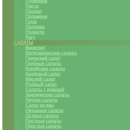
Отбивные
Паста
Паэлья
Пельмени
Плов
Подлива
Полента
Рагу
САЛАТЫ
Винегрет
Вегетарианские салаты
Греческий салат
Грибные салаты
Корейские салаты
Крабовый салат
Мясной салат
Рыбный салат
Салаты с курицей
Диетические салаты
Летние салаты
Салат из яиц
Овощные салаты
Острые салаты
Постные салаты
Простые салаты