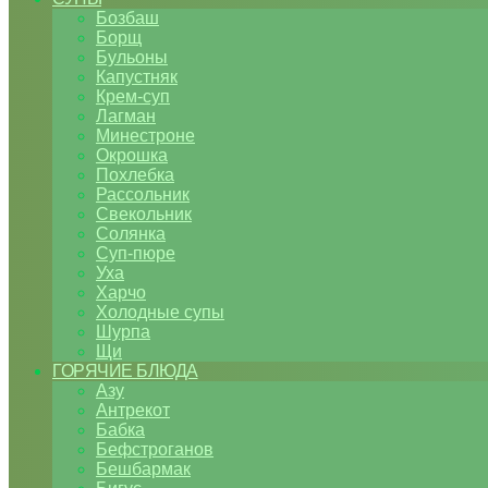
Бозбаш
Борщ
Бульоны
Капустняк
Крем-суп
Лагман
Минестроне
Окрошка
Похлебка
Рассольник
Свекольник
Солянка
Суп-пюре
Уха
Харчо
Холодные супы
Шурпа
Щи
ГОРЯЧИЕ БЛЮДА
Азу
Антрекот
Бабка
Бефстроганов
Бешбармак