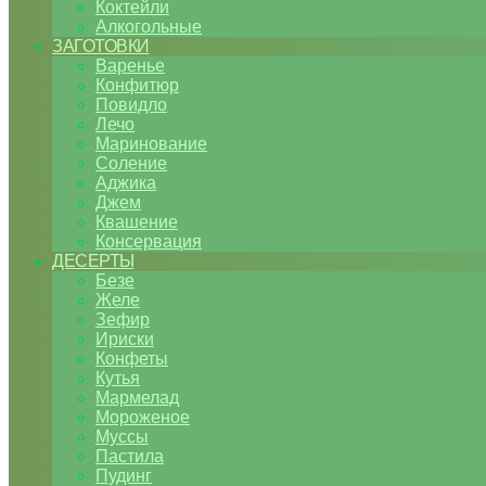
Коктейли
Алкогольные
ЗАГОТОВКИ
Варенье
Конфитюр
Повидло
Лечо
Маринование
Соление
Аджика
Джем
Квашение
Консервация
ДЕСЕРТЫ
Безе
Желе
Зефир
Ириски
Конфеты
Кутья
Мармелад
Мороженое
Муссы
Пастила
Пудинг