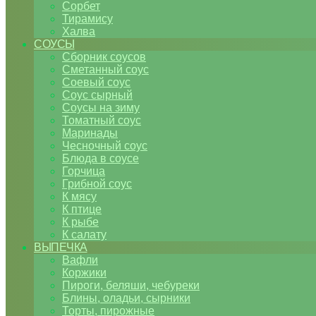
Сорбет
Тирамису
Халва
СОУСЫ
Сборник соусов
Сметанный соус
Соевый соус
Соус сырный
Соусы на зиму
Томатный соус
Маринады
Чесночный соус
Блюда в соусе
Горчица
Грибной соус
К мясу
К птице
К рыбе
К салату
ВЫПЕЧКА
Вафли
Коржики
Пироги, беляши, чебуреки
Блины, оладьи, сырники
Торты, пирожные