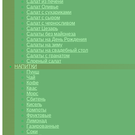
Салат из печени
Салат Оливье
Салат с сухариками
Салат с сыром
Салат с черносливом
Салат Цезарь
Салаты без майонеза
Салаты на День Рождения
Салаты на зиму
Салаты на свадебный стол
Салаты с гранатом
Слоеный салат
НАПИТКИ
Пунш
Чай
Кофе
Квас
Морс
Сбитень
Кисель
Компоты
Фруктовые
Лимонад
Газированные
Соки