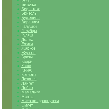
Бигус
Биточки
Бифштекс
Бризоль
Буженина
Вареники
Галушки
Голубцы
Гуляш
Долма
Ежики
Жаркое
Жульен
Зразы
Карри
Каши
Кебаб
Котлеты
Лазанья
Лангет
Лобио
Мамалыга
Манты
Мясо по-французски
Омлет