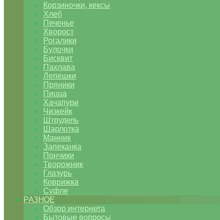
Корзиночки, кексы
Хлеб
Печенье
Хворост
Рогалики
Булочки
Бисквит
Пахлава
Лепешки
Пряники
Пицца
Хачапури
Чизкейк
Штрудель
Шарлотка
Манник
Запеканка
Пончики
Творожник
Глазурь
Коврижка
Суфле
РАЗНОЕ
Обзор интернета
Бытовые вопросы