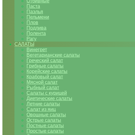
Отбивные
Паста
Паэлья
Пельмени
Плов
Подлива
Полента
Рагу
САЛАТЫ
Винегрет
Вегетарианские салаты
Греческий салат
Грибные салаты
Корейские салаты
Крабовый салат
Мясной салат
Рыбный салат
Салаты с курицей
Диетические салаты
Летние салаты
Салат из яиц
Овощные салаты
Острые салаты
Постные салаты
Простые салаты