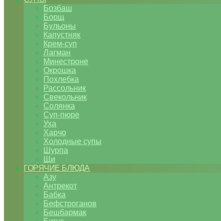
Бозбаш
Борщ
Бульоны
Капустняк
Крем-суп
Лагман
Минестроне
Окрошка
Похлебка
Рассольник
Свекольник
Солянка
Суп-пюре
Уха
Харчо
Холодные супы
Шурпа
Щи
ГОРЯЧИЕ БЛЮДА
Азу
Антрекот
Бабка
Бефстроганов
Бешбармак