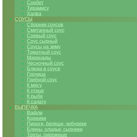
Сорбет
Тирамису
Халва
СОУСЫ
Сборник соусов
Сметанный соус
Соевый соус
Соус сырный
Соусы на зиму
Томатный соус
Маринады
Чесночный соус
Блюда в соусе
Горчица
Грибной соус
К мясу
К птице
К рыбе
К салату
ВЫПЕЧКА
Вафли
Коржики
Пироги, беляши, чебуреки
Блины, оладьи, сырники
Торты, пирожные