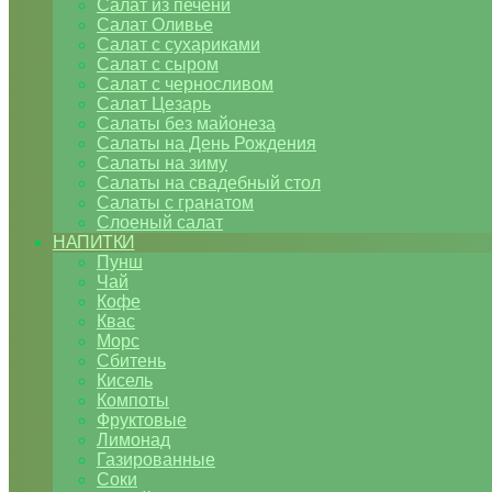
Салат из печени
Салат Оливье
Салат с сухариками
Салат с сыром
Салат с черносливом
Салат Цезарь
Салаты без майонеза
Салаты на День Рождения
Салаты на зиму
Салаты на свадебный стол
Салаты с гранатом
Слоеный салат
НАПИТКИ
Пунш
Чай
Кофе
Квас
Морс
Сбитень
Кисель
Компоты
Фруктовые
Лимонад
Газированные
Соки