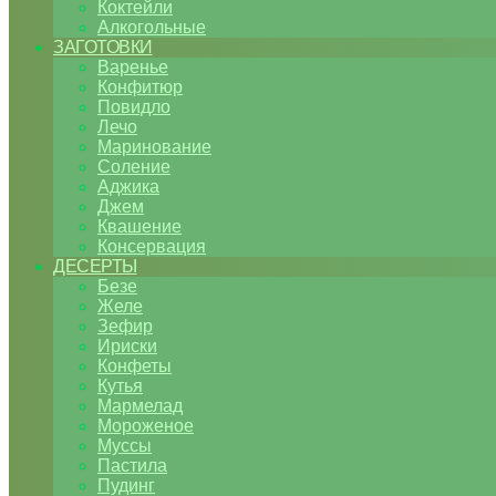
Коктейли
Алкогольные
ЗАГОТОВКИ
Варенье
Конфитюр
Повидло
Лечо
Маринование
Соление
Аджика
Джем
Квашение
Консервация
ДЕСЕРТЫ
Безе
Желе
Зефир
Ириски
Конфеты
Кутья
Мармелад
Мороженое
Муссы
Пастила
Пудинг