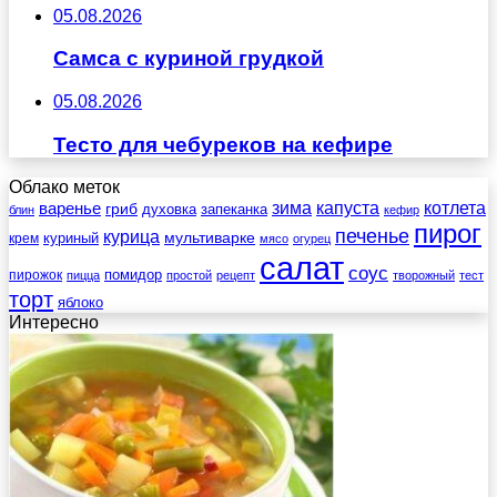
05.08.2026
Самса с куриной грудкой
05.08.2026
Тесто для чебуреков на кефире
Облако меток
зима
котлета
варенье
капуста
гриб
духовка
запеканка
блин
кефир
пирог
печенье
курица
мультиварке
куриный
крем
мясо
огурец
салат
соус
помидор
пирожок
пицца
простой
рецепт
творожный
тест
торт
яблоко
Интересно