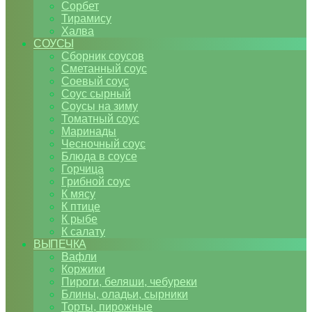
Сорбет
Тирамису
Халва
СОУСЫ
Сборник соусов
Сметанный соус
Соевый соус
Соус сырный
Соусы на зиму
Томатный соус
Маринады
Чесночный соус
Блюда в соусе
Горчица
Грибной соус
К мясу
К птице
К рыбе
К салату
ВЫПЕЧКА
Вафли
Коржики
Пироги, беляши, чебуреки
Блины, оладьи, сырники
Торты, пирожные