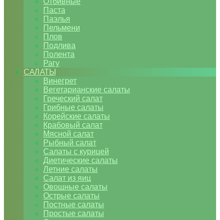
Отбивные
Паста
Паэлья
Пельмени
Плов
Подлива
Полента
Рагу
САЛАТЫ
Винегрет
Вегетарианские салаты
Греческий салат
Грибные салаты
Корейские салаты
Крабовый салат
Мясной салат
Рыбный салат
Салаты с курицей
Диетические салаты
Летние салаты
Салат из яиц
Овощные салаты
Острые салаты
Постные салаты
Простые салаты