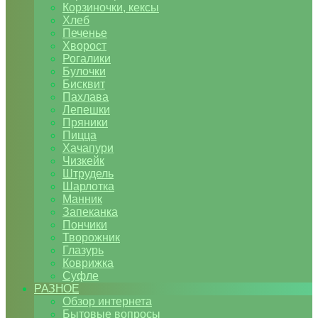
Корзиночки, кексы
Хлеб
Печенье
Хворост
Рогалики
Булочки
Бисквит
Пахлава
Лепешки
Пряники
Пицца
Хачапури
Чизкейк
Штрудель
Шарлотка
Манник
Запеканка
Пончики
Творожник
Глазурь
Коврижка
Суфле
РАЗНОЕ
Обзор интернета
Бытовые вопросы