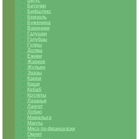
Бигус
Биточки
Бифштекс
Бризоль
Буженина
Вареники
Галушки
Голубцы
Гуляш
Долма
Ежики
Жаркое
Жульен
Зразы
Карри
Каши
Кебаб
Котлеты
Лазанья
Лангет
Лобио
Мамалыга
Манты
Мясо по-французски
Омлет