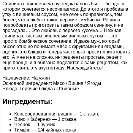
Свинина с вишневым соусом, казалось бы, — блюдо, в
котором сочетается несочетаемое. До этого я пробовала
утку с вишневым соусом, мне очень понравилось, тем
более, что я люблю такие дерзкие симбиозы. Решила
попробовать приготовить таким образом свинину, и не
прогадала… Это любовь с первого кусочка… Нежная
свинина с кислым вишневым винным соусом — это
просто бомбическое сочетание. И даже муж, который
абсолютно не понимает мясо с фруктами или ягодами,
оценил это блюдо и теперь частенько просит приготовить
его. А мне и не сложно, ингредиенты простые, рецепт
еще проще, и я обязана поделится с вами рецептом, как
приготовить эту вкуснотищу! Наслаждайтесь!
Назначение: На ужин
Основной ингредиент: Мясо / Вишня / Ягоды
Блюдо: Горячие блюда / Отбивные
Ингредиенты:
Консервированная вишня — 1 стакан;
Вино «Каберне» — 1 стакан;
Чеснок — 1 зубчик
Тимьян — 1/4 чайных ложки;