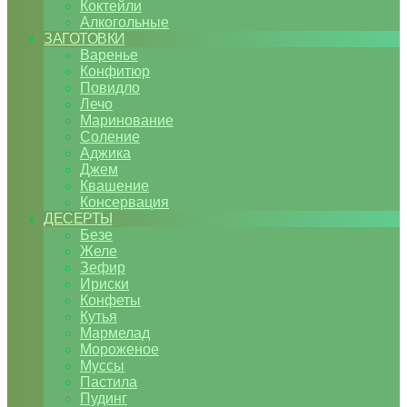
Коктейли
Алкогольные
ЗАГОТОВКИ
Варенье
Конфитюр
Повидло
Лечо
Маринование
Соление
Аджика
Джем
Квашение
Консервация
ДЕСЕРТЫ
Безе
Желе
Зефир
Ириски
Конфеты
Кутья
Мармелад
Мороженое
Муссы
Пастила
Пудинг