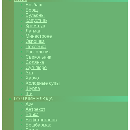
Бозбаш
Борщ
Бульоны
Капустняк
Крем-суп
Лагман
Минестроне
Окрошка
Похлебка
Рассольник
Свекольник
Солянка
Суп-пюре
Уха
Харчо
Холодные супы
Шурпа
Щи
ГОРЯЧИЕ БЛЮДА
Азу
Антрекот
Бабка
Бефстроганов
Бешбармак