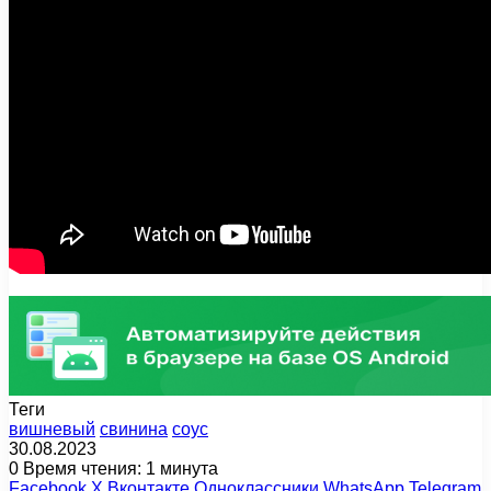
Теги
вишневый
свинина
соус
30.08.2023
0
Время чтения: 1 минута
Facebook
X
Вконтакте
Одноклассники
WhatsApp
Telegram