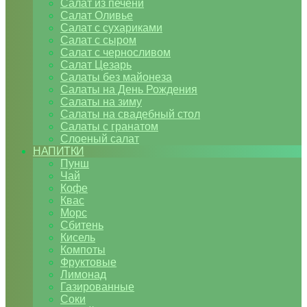
Салат из печени
Салат Оливье
Салат с сухариками
Салат с сыром
Салат с черносливом
Салат Цезарь
Салаты без майонеза
Салаты на День Рождения
Салаты на зиму
Салаты на свадебный стол
Салаты с гранатом
Слоеный салат
НАПИТКИ
Пунш
Чай
Кофе
Квас
Морс
Сбитень
Кисель
Компоты
Фруктовые
Лимонад
Газированные
Соки