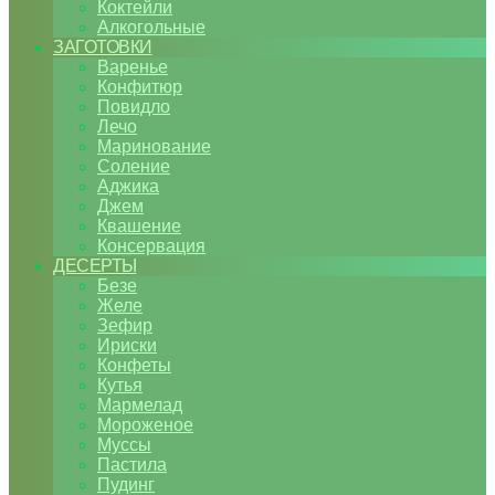
Коктейли
Алкогольные
ЗАГОТОВКИ
Варенье
Конфитюр
Повидло
Лечо
Маринование
Соление
Аджика
Джем
Квашение
Консервация
ДЕСЕРТЫ
Безе
Желе
Зефир
Ириски
Конфеты
Кутья
Мармелад
Мороженое
Муссы
Пастила
Пудинг