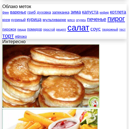
Облако меток
зима
котлета
варенье
капуста
гриб
духовка
запеканка
блин
кефир
пирог
печенье
курица
мультиварке
куриный
крем
мясо
огурец
салат
соус
помидор
пирожок
пицца
простой
рецепт
творожный
тест
торт
яблоко
Интересно