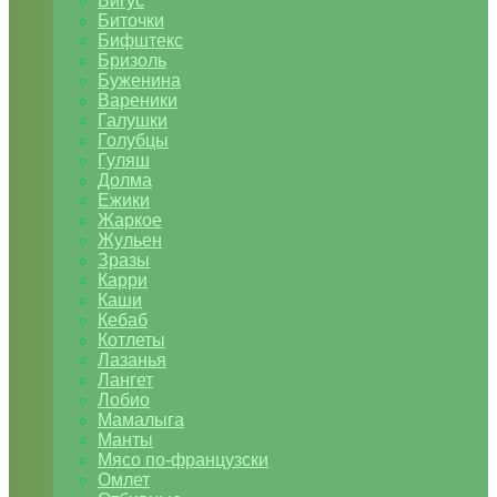
Бигус
Биточки
Бифштекс
Бризоль
Буженина
Вареники
Галушки
Голубцы
Гуляш
Долма
Ежики
Жаркое
Жульен
Зразы
Карри
Каши
Кебаб
Котлеты
Лазанья
Лангет
Лобио
Мамалыга
Манты
Мясо по-французски
Омлет