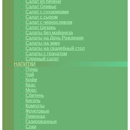
Салат из печени
Салат Оливье
Салат с сухариками
Салат с сыром
Салат с черносливом
Салат Цезарь
Салаты без майонеза
Салаты на День Рождения
Салаты на зиму
Салаты на свадебный стол
Салаты с гранатом
Слоеный салат
НАПИТКИ
Пунш
Чай
Кофе
Квас
Морс
Сбитень
Кисель
Компоты
Фруктовые
Лимонад
Газированные
Соки