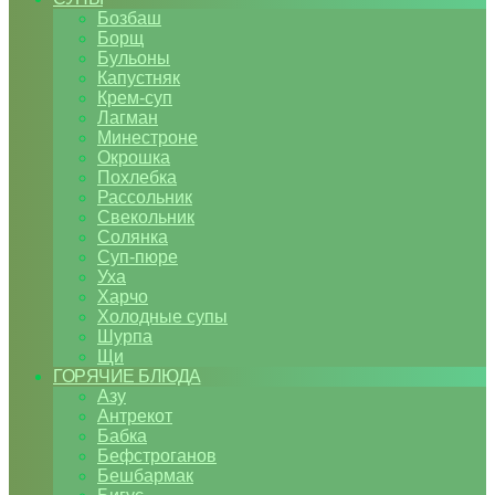
Бозбаш
Борщ
Бульоны
Капустняк
Крем-суп
Лагман
Минестроне
Окрошка
Похлебка
Рассольник
Свекольник
Солянка
Суп-пюре
Уха
Харчо
Холодные супы
Шурпа
Щи
ГОРЯЧИЕ БЛЮДА
Азу
Антрекот
Бабка
Бефстроганов
Бешбармак