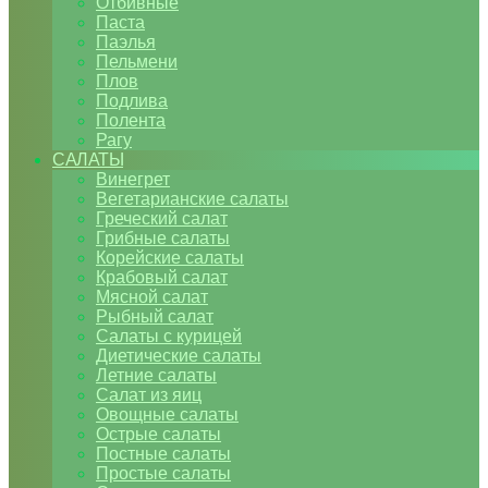
Отбивные
Паста
Паэлья
Пельмени
Плов
Подлива
Полента
Рагу
САЛАТЫ
Винегрет
Вегетарианские салаты
Греческий салат
Грибные салаты
Корейские салаты
Крабовый салат
Мясной салат
Рыбный салат
Салаты с курицей
Диетические салаты
Летние салаты
Салат из яиц
Овощные салаты
Острые салаты
Постные салаты
Простые салаты