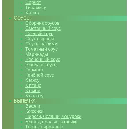
Сорбет
Тирамису
Халва
СОУСЫ
Сборник соусов
Сметанный соус
Соевый соус
Соус сырный
Соусы на зиму
Томатный соус
Маринады
Чесночный соус
Блюда в соусе
Горчица
Грибной соус
К мясу
К птице
К рыбе
К салату
ВЫПЕЧКА
Вафли
Коржики
Пироги, беляши, чебуреки
Блины, оладьи, сырники
Торты, пирожные