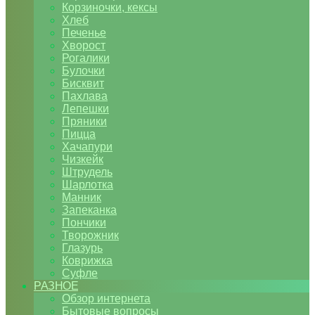
Корзиночки, кексы
Хлеб
Печенье
Хворост
Рогалики
Булочки
Бисквит
Пахлава
Лепешки
Пряники
Пицца
Хачапури
Чизкейк
Штрудель
Шарлотка
Манник
Запеканка
Пончики
Творожник
Глазурь
Коврижка
Суфле
РАЗНОЕ
Обзор интернета
Бытовые вопросы