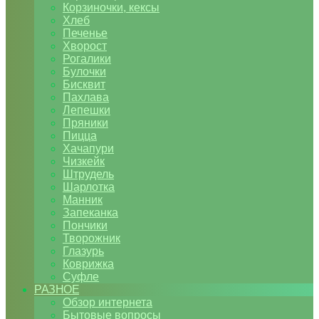
Корзиночки, кексы
Хлеб
Печенье
Хворост
Рогалики
Булочки
Бисквит
Пахлава
Лепешки
Пряники
Пицца
Хачапури
Чизкейк
Штрудель
Шарлотка
Манник
Запеканка
Пончики
Творожник
Глазурь
Коврижка
Суфле
РАЗНОЕ
Обзор интернета
Бытовые вопросы