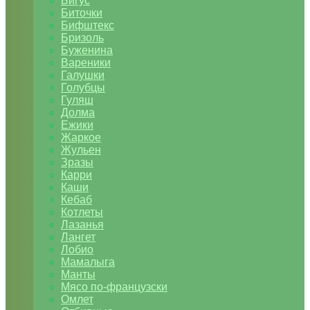
Бигус
Биточки
Бифштекс
Бризоль
Буженина
Вареники
Галушки
Голубцы
Гуляш
Долма
Ежики
Жаркое
Жульен
Зразы
Карри
Каши
Кебаб
Котлеты
Лазанья
Лангет
Лобио
Мамалыга
Манты
Мясо по-французски
Омлет