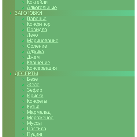
Коктейли
Алкогольные
ЗАГОТОВКИ
Варенье
Конфитюр
Повидло
Лечо
Маринование
Соление
Аджика
Джем
Квашение
Консервация
ДЕСЕРТЫ
Безе
Желе
Зефир
Ириски
Конфеты
Кутья
Мармелад
Мороженое
Муссы
Пастила
Пудинг