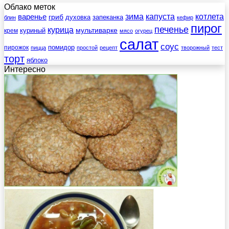
Облако меток
зима
котлета
варенье
капуста
гриб
духовка
запеканка
блин
кефир
пирог
печенье
курица
мультиварке
куриный
крем
мясо
огурец
салат
соус
помидор
пирожок
пицца
простой
рецепт
творожный
тест
торт
яблоко
Интересно