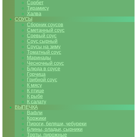
Сорбет
Тирамису
Халва
СОУСЫ
Сборник соусов
Сметанный соус
Соевый соус
Соус сырный
Соусы на зиму
Томатный соус
Маринады
Чесночный соус
Блюда в соусе
Горчица
Грибной соус
К мясу
К птице
К рыбе
К салату
ВЫПЕЧКА
Вафли
Коржики
Пироги, беляши, чебуреки
Блины, оладьи, сырники
Торты, пирожные