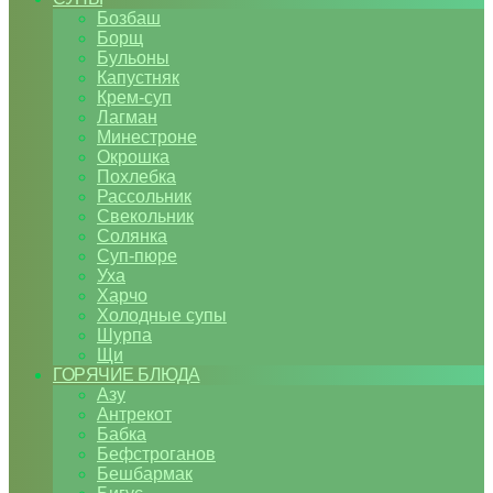
Бозбаш
Борщ
Бульоны
Капустняк
Крем-суп
Лагман
Минестроне
Окрошка
Похлебка
Рассольник
Свекольник
Солянка
Суп-пюре
Уха
Харчо
Холодные супы
Шурпа
Щи
ГОРЯЧИЕ БЛЮДА
Азу
Антрекот
Бабка
Бефстроганов
Бешбармак