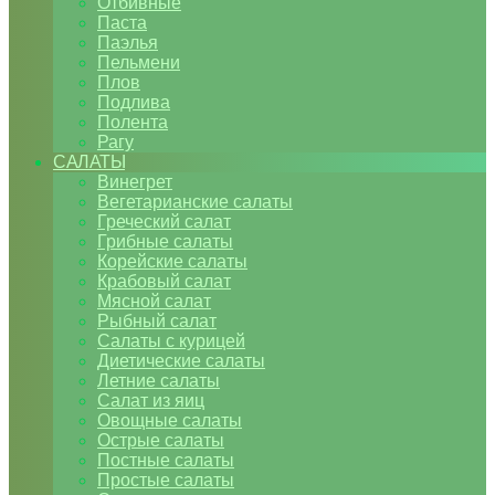
Отбивные
Паста
Паэлья
Пельмени
Плов
Подлива
Полента
Рагу
САЛАТЫ
Винегрет
Вегетарианские салаты
Греческий салат
Грибные салаты
Корейские салаты
Крабовый салат
Мясной салат
Рыбный салат
Салаты с курицей
Диетические салаты
Летние салаты
Салат из яиц
Овощные салаты
Острые салаты
Постные салаты
Простые салаты