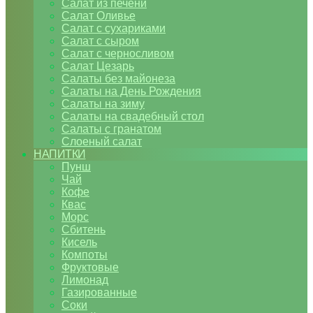
Салат из печени
Салат Оливье
Салат с сухариками
Салат с сыром
Салат с черносливом
Салат Цезарь
Салаты без майонеза
Салаты на День Рождения
Салаты на зиму
Салаты на свадебный стол
Салаты с гранатом
Слоеный салат
НАПИТКИ
Пунш
Чай
Кофе
Квас
Морс
Сбитень
Кисель
Компоты
Фруктовые
Лимонад
Газированные
Соки