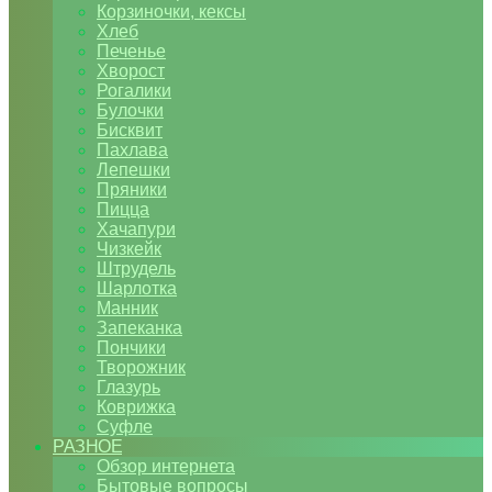
Корзиночки, кексы
Хлеб
Печенье
Хворост
Рогалики
Булочки
Бисквит
Пахлава
Лепешки
Пряники
Пицца
Хачапури
Чизкейк
Штрудель
Шарлотка
Манник
Запеканка
Пончики
Творожник
Глазурь
Коврижка
Суфле
РАЗНОЕ
Обзор интернета
Бытовые вопросы