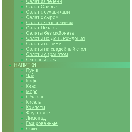
Салат из печени
Салат Оливье
Салат с сухариками
Салат с сыром
Салат с черносливом
Салат Цезарь
Салаты без майонеза
Салаты на День Рождения
Салаты на зиму
Салаты на свадебный стол
Салаты с гранатом
Слоеный салат
НАПИТКИ
Пунш
Чай
Кофе
Квас
Морс
Сбитень
Кисель
Компоты
Фруктовые
Лимонад
Газированные
Соки