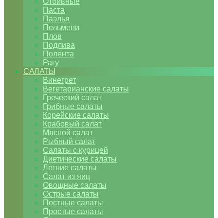
Отбивные
Паста
Паэлья
Пельмени
Плов
Подлива
Полента
Рагу
САЛАТЫ
Винегрет
Вегетарианские салаты
Греческий салат
Грибные салаты
Корейские салаты
Крабовый салат
Мясной салат
Рыбный салат
Салаты с курицей
Диетические салаты
Летние салаты
Салат из яиц
Овощные салаты
Острые салаты
Постные салаты
Простые салаты