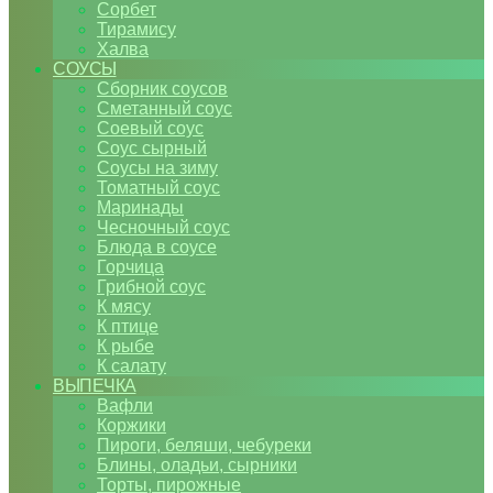
Сорбет
Тирамису
Халва
СОУСЫ
Сборник соусов
Сметанный соус
Соевый соус
Соус сырный
Соусы на зиму
Томатный соус
Маринады
Чесночный соус
Блюда в соусе
Горчица
Грибной соус
К мясу
К птице
К рыбе
К салату
ВЫПЕЧКА
Вафли
Коржики
Пироги, беляши, чебуреки
Блины, оладьи, сырники
Торты, пирожные