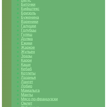
Бигус
Биточки
Бифштекс
Бризоль
Буженина
Вареники
Галушки
Голубцы
Гуляш
Долма
Ежики
Жаркое
Жульен
Зразы
Карри
Каши
Кебаб
Котлеты
Лазанья
Лангет
Лобио
Мамалыга
Манты
Мясо по-французски
Омлет