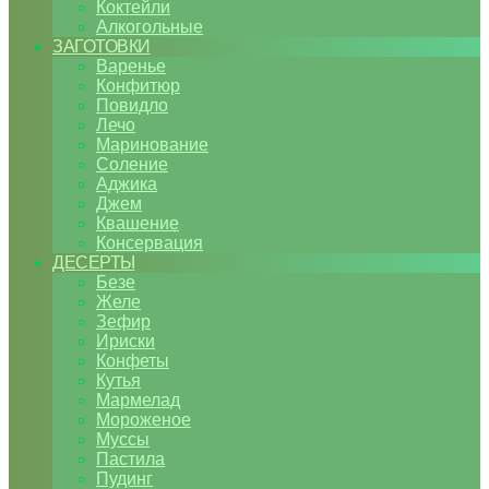
Коктейли
Алкогольные
ЗАГОТОВКИ
Варенье
Конфитюр
Повидло
Лечо
Маринование
Соление
Аджика
Джем
Квашение
Консервация
ДЕСЕРТЫ
Безе
Желе
Зефир
Ириски
Конфеты
Кутья
Мармелад
Мороженое
Муссы
Пастила
Пудинг