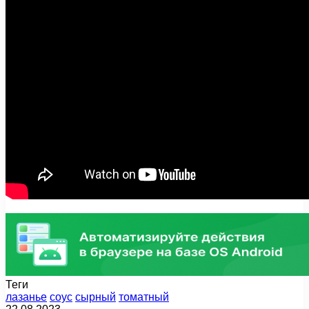
Теги
лазанье
соус
сырный
томатный