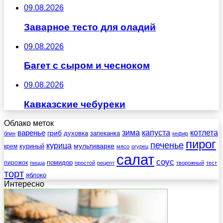
09.08.2026
Заварное тесто для оладий
09.08.2026
Багет с сыром и чесноком
09.08.2026
Кавказские чебуреки
Облако меток
зима
котлета
варенье
капуста
гриб
духовка
запеканка
блин
кефир
пирог
печенье
курица
мультиварке
куриный
крем
мясо
огурец
салат
соус
помидор
пирожок
пицца
простой
рецепт
творожный
тест
торт
яблоко
Интересно