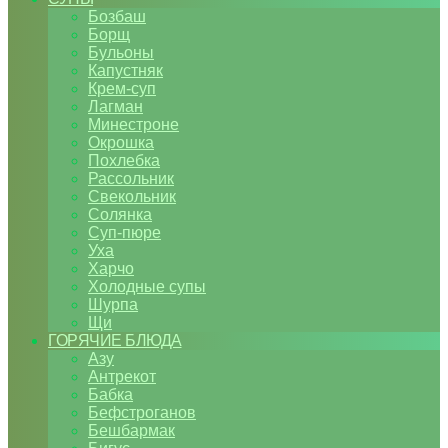
Бозбаш
Борщ
Бульоны
Капустняк
Крем-суп
Лагман
Минестроне
Окрошка
Похлебка
Рассольник
Свекольник
Солянка
Суп-пюре
Уха
Харчо
Холодные супы
Шурпа
Щи
ГОРЯЧИЕ БЛЮДА
Азу
Антрекот
Бабка
Бефстроганов
Бешбармак