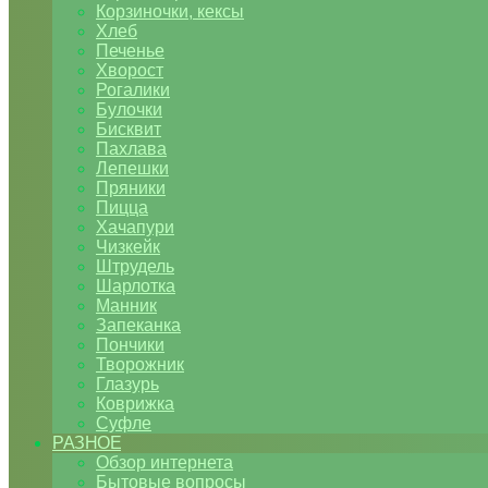
Корзиночки, кексы
Хлеб
Печенье
Хворост
Рогалики
Булочки
Бисквит
Пахлава
Лепешки
Пряники
Пицца
Хачапури
Чизкейк
Штрудель
Шарлотка
Манник
Запеканка
Пончики
Творожник
Глазурь
Коврижка
Суфле
РАЗНОЕ
Обзор интернета
Бытовые вопросы