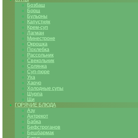
Бозбаш
Борщ
Бульоны
Капустняк
Крем-суп
Лагман
Минестроне
Окрошка
Похлебка
Рассольник
Свекольник
Солянка
Суп-пюре
Уха
Харчо
Холодные супы
Шурпа
Щи
ГОРЯЧИЕ БЛЮДА
Азу
Антрекот
Бабка
Бефстроганов
Бешбармак