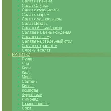
Салат из печени
Салат Оливье
Салат с сухариками
Салат с сыром
Салат с черносливом
Салат Цезарь
Салаты без майонеза
Салаты на День Рождения
Салаты на зиму
Салаты на свадебный стол
Салаты с гранатом
Слоеный салат
НАПИТКИ
Пунш
Чай
Кофе
Квас
Морс
Сбитень
Кисель
Компоты
Фруктовые
Лимонад
Газированные
Соки