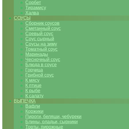
Сорбет
Тирамису
Халва
СОУСЫ
Сборник соусов
Сметанный соус
Соевый соус
Соус сырный
Соусы на зиму
Томатный соус
Маринады
Чесночный соус
Блюда в соусе
Горчица
Грибной соус
К мясу
К птице
К рыбе
К салату
ВЫПЕЧКА
Вафли
Коржики
Пироги, беляши, чебуреки
Блины, оладьи, сырники
Торты, пирожные