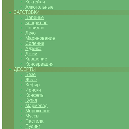
Коктейли
Алкогольные
ЗАГОТОВКИ
Варенье
Конфитюр
Повидло
Лечо
Маринование
Соление
Аджика
Джем
Квашение
Консервация
ДЕСЕРТЫ
Безе
Желе
Зефир
Ириски
Конфеты
Кутья
Мармелад
Мороженое
Муссы
Пастила
Пудинг