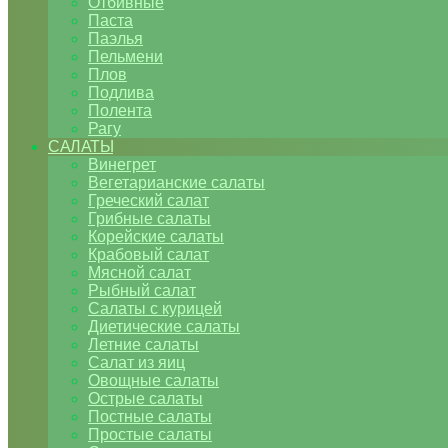
Отбивные
Паста
Паэлья
Пельмени
Плов
Подлива
Полента
Рагу
САЛАТЫ
Винегрет
Вегетарианские салаты
Греческий салат
Грибные салаты
Корейские салаты
Крабовый салат
Мясной салат
Рыбный салат
Салаты с курицей
Диетические салаты
Летние салаты
Салат из яиц
Овощные салаты
Острые салаты
Постные салаты
Простые салаты