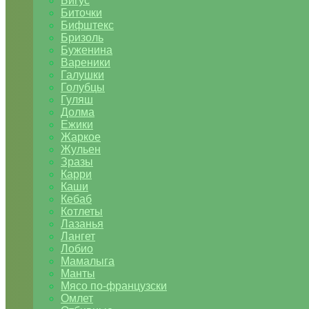
Бигус
Биточки
Бифштекс
Бризоль
Буженина
Вареники
Галушки
Голубцы
Гуляш
Долма
Ежики
Жаркое
Жульен
Зразы
Карри
Каши
Кебаб
Котлеты
Лазанья
Лангет
Лобио
Мамалыга
Манты
Мясо по-французски
Омлет