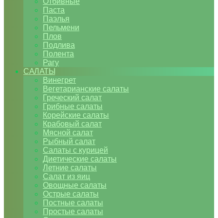
Отбивные
Паста
Паэлья
Пельмени
Плов
Подлива
Полента
Рагу
САЛАТЫ
Винегрет
Вегетарианские салаты
Греческий салат
Грибные салаты
Корейские салаты
Крабовый салат
Мясной салат
Рыбный салат
Салаты с курицей
Диетические салаты
Летние салаты
Салат из яиц
Овощные салаты
Острые салаты
Постные салаты
Простые салаты