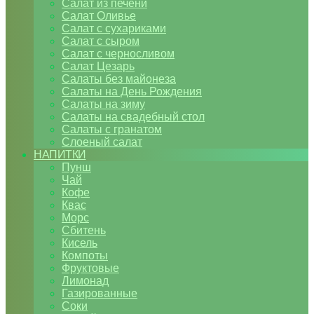
Салат из печени
Салат Оливье
Салат с сухариками
Салат с сыром
Салат с черносливом
Салат Цезарь
Салаты без майонеза
Салаты на День Рождения
Салаты на зиму
Салаты на свадебный стол
Салаты с гранатом
Слоеный салат
НАПИТКИ
Пунш
Чай
Кофе
Квас
Морс
Сбитень
Кисель
Компоты
Фруктовые
Лимонад
Газированные
Соки