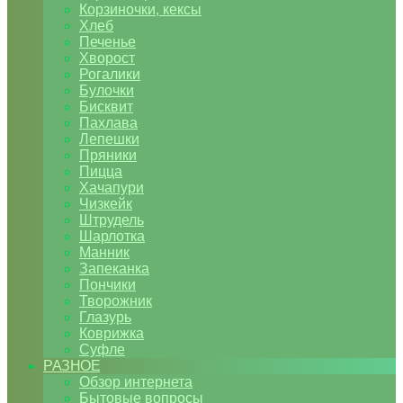
Корзиночки, кексы
Хлеб
Печенье
Хворост
Рогалики
Булочки
Бисквит
Пахлава
Лепешки
Пряники
Пицца
Хачапури
Чизкейк
Штрудель
Шарлотка
Манник
Запеканка
Пончики
Творожник
Глазурь
Коврижка
Суфле
РАЗНОЕ
Обзор интернета
Бытовые вопросы