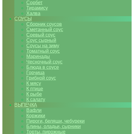
Сорбет
Тирамису
Халва
СОУСЫ
Сборник соусов
Сметанный соус
Соевый соус
Соус сырный
Соусы на зиму
Томатный соус
Маринады
Чесночный соус
Блюда в соусе
Горчица
Грибной соус
К мясу
К птице
К рыбе
К салату
ВЫПЕЧКА
Вафли
Коржики
Пироги, беляши, чебуреки
Блины, оладьи, сырники
Торты, пирожные