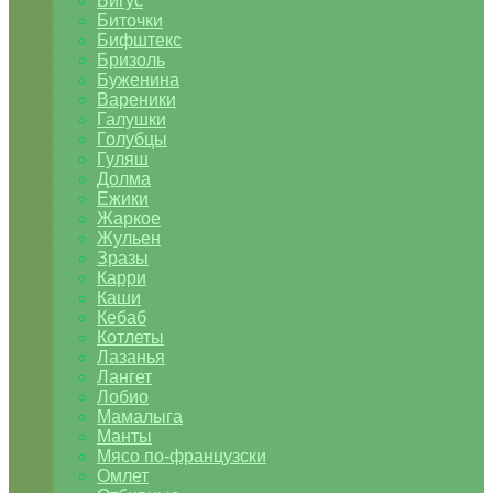
Бигус
Биточки
Бифштекс
Бризоль
Буженина
Вареники
Галушки
Голубцы
Гуляш
Долма
Ежики
Жаркое
Жульен
Зразы
Карри
Каши
Кебаб
Котлеты
Лазанья
Лангет
Лобио
Мамалыга
Манты
Мясо по-французски
Омлет