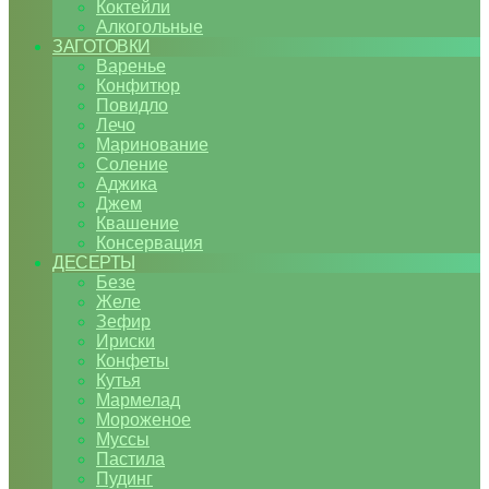
Коктейли
Алкогольные
ЗАГОТОВКИ
Варенье
Конфитюр
Повидло
Лечо
Маринование
Соление
Аджика
Джем
Квашение
Консервация
ДЕСЕРТЫ
Безе
Желе
Зефир
Ириски
Конфеты
Кутья
Мармелад
Мороженое
Муссы
Пастила
Пудинг