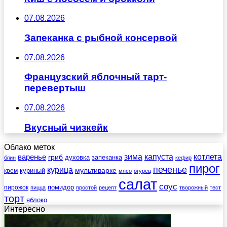
07.08.2026
Запеканка с рыбной консервой
07.08.2026
Французский яблочный тарт-
перевертыш
07.08.2026
Вкусный чизкейк
Облако меток
зима
котлета
варенье
капуста
гриб
духовка
запеканка
блин
кефир
пирог
печенье
курица
мультиварке
куриный
крем
мясо
огурец
салат
соус
помидор
пирожок
пицца
простой
рецепт
творожный
тест
торт
яблоко
Интересно