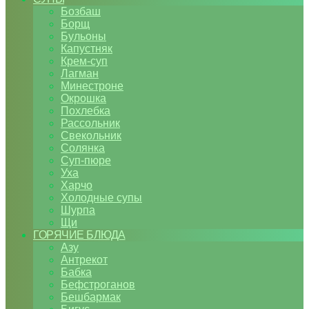
Бозбаш
Борщ
Бульоны
Капустняк
Крем-суп
Лагман
Минестроне
Окрошка
Похлебка
Рассольник
Свекольник
Солянка
Суп-пюре
Уха
Харчо
Холодные супы
Шурпа
Щи
ГОРЯЧИЕ БЛЮДА
Азу
Антрекот
Бабка
Бефстроганов
Бешбармак