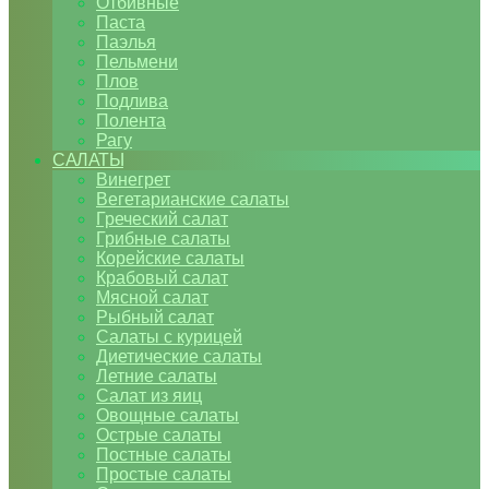
Отбивные
Паста
Паэлья
Пельмени
Плов
Подлива
Полента
Рагу
САЛАТЫ
Винегрет
Вегетарианские салаты
Греческий салат
Грибные салаты
Корейские салаты
Крабовый салат
Мясной салат
Рыбный салат
Салаты с курицей
Диетические салаты
Летние салаты
Салат из яиц
Овощные салаты
Острые салаты
Постные салаты
Простые салаты