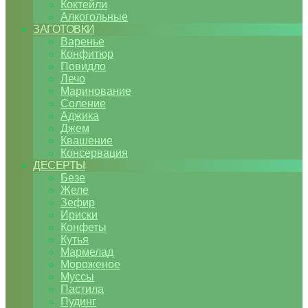
Коктейли
Алкогольные
ЗАГОТОВКИ
Варенье
Конфитюр
Повидло
Лечо
Маринование
Соление
Аджика
Джем
Квашение
Консервация
ДЕСЕРТЫ
Безе
Желе
Зефир
Ириски
Конфеты
Кутья
Мармелад
Мороженое
Муссы
Пастила
Пудинг