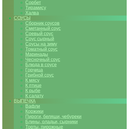
Сорбет
Тирамису
Халва
СОУСЫ
Сборник соусов
Сметанный соус
Соевый соус
Соус сырный
Соусы на зиму
Томатный соус
Маринады
Чесночный соус
Блюда в соусе
Горчица
Грибной соус
К мясу
К птице
К рыбе
К салату
ВЫПЕЧКА
Вафли
Коржики
Пироги, беляши, чебуреки
Блины, оладьи, сырники
Торты, пирожные