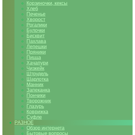
Корзиночки, кексы
Хлеб
Печенье
Хворост
Рогалики
Булочки
Бисквит
Пахлава
Лепешки
Пряники
Пицца
Хачапури
Чизкейк
Штрудель
Шарлотка
Манник
Запеканка
Пончики
Творожник
Глазурь
Коврижка
Суфле
РАЗНОЕ
Обзор интернета
Бытовые вопросы