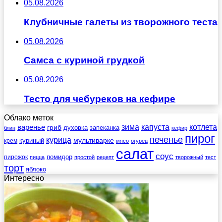
05.08.2026
Клубничные галеты из творожного теста
05.08.2026
Самса с куриной грудкой
05.08.2026
Тесто для чебуреков на кефире
Облако меток
зима
котлета
варенье
капуста
гриб
духовка
запеканка
блин
кефир
пирог
печенье
курица
мультиварке
куриный
крем
мясо
огурец
салат
соус
помидор
пирожок
пицца
простой
рецепт
творожный
тест
торт
яблоко
Интересно