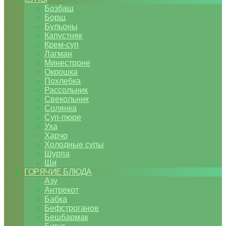
Бозбаш
Борщ
Бульоны
Капустняк
Крем-суп
Лагман
Минестроне
Окрошка
Похлебка
Рассольник
Свекольник
Солянка
Суп-пюре
Уха
Харчо
Холодные супы
Шурпа
Щи
ГОРЯЧИЕ БЛЮДА
Азу
Антрекот
Бабка
Бефстроганов
Бешбармак