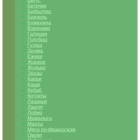
Бигус
Биточки
Бифштекс
Бризоль
Буженина
Вареники
Галушки
Голубцы
Гуляш
Долма
Ежики
Жаркое
Жульен
Зразы
Карри
Каши
Кебаб
Котлеты
Лазанья
Лангет
Лобио
Мамалыга
Манты
Мясо по-французски
Омлет