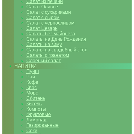
Салат из печени
Салат Оливье
Салат с сухариками
Салат с сыром
Салат с черносливом
Салат Цезарь
Салаты без майонеза
Салаты на День Рождения
Салаты на зиму
Салаты на свадебный стол
Салаты с гранатом
Слоеный салат
НАПИТКИ
Пунш
Чай
Кофе
Квас
Морс
Сбитень
Кисель
Компоты
Фруктовые
Лимонад
Газированные
Соки