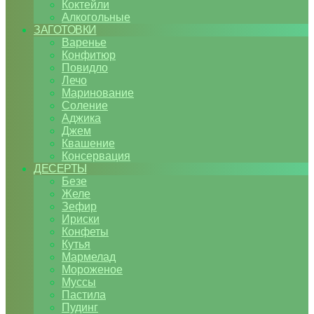
Коктейли
Алкогольные
ЗАГОТОВКИ
Варенье
Конфитюр
Повидло
Лечо
Маринование
Соление
Аджика
Джем
Квашение
Консервация
ДЕСЕРТЫ
Безе
Желе
Зефир
Ириски
Конфеты
Кутья
Мармелад
Мороженое
Муссы
Пастила
Пудинг