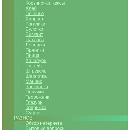
Корзиночки, кексы
Хлеб
Печенье
Хворост
Рогалики
Булочки
Бисквит
Пахлава
Лепешки
Пряники
Пицца
Хачапури
Чизкейк
Штрудель
Шарлотка
Манник
Запеканка
Пончики
Творожник
Глазурь
Коврижка
Суфле
РАЗНОЕ
Обзор интернета
Бытовые вопросы