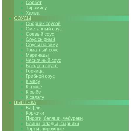
Сорбет
Тирамису
Халва
СОУСЫ
Сборник соусов
Сметанный соус
Соевый соус
Соус сырный
Соусы на зиму
Томатный соус
Маринады
Чесночный соус
Блюда в соусе
Горчица
Грибной соус
К мясу
К птице
К рыбе
К салату
ВЫПЕЧКА
Вафли
Коржики
Пироги, беляши, чебуреки
Блины, оладьи, сырники
Торты, пирожные