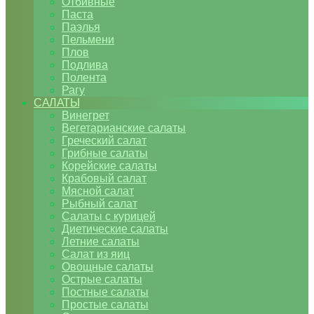
Отбивные
Паста
Паэлья
Пельмени
Плов
Подлива
Полента
Рагу
САЛАТЫ
Винегрет
Вегетарианские салаты
Греческий салат
Грибные салаты
Корейские салаты
Крабовый салат
Мясной салат
Рыбный салат
Салаты с курицей
Диетические салаты
Летние салаты
Салат из яиц
Овощные салаты
Острые салаты
Постные салаты
Простые салаты