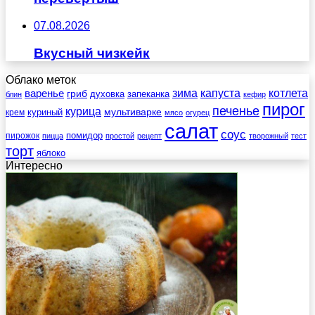
07.08.2026
Вкусный чизкейк
Облако меток
зима
котлета
варенье
капуста
гриб
духовка
запеканка
блин
кефир
пирог
печенье
курица
мультиварке
куриный
крем
мясо
огурец
салат
соус
помидор
пирожок
пицца
простой
рецепт
творожный
тест
торт
яблоко
Интересно