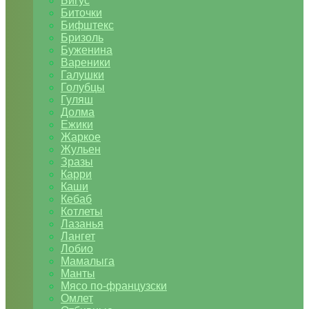
Бигус
Биточки
Бифштекс
Бризоль
Буженина
Вареники
Галушки
Голубцы
Гуляш
Долма
Ежики
Жаркое
Жульен
Зразы
Карри
Каши
Кебаб
Котлеты
Лазанья
Лангет
Лобио
Мамалыга
Манты
Мясо по-французски
Омлет