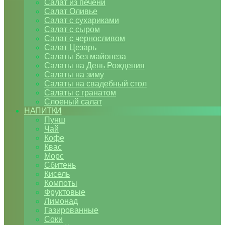
Салат из печени
Салат Оливье
Салат с сухариками
Салат с сыром
Салат с черносливом
Салат Цезарь
Салаты без майонеза
Салаты на День Рождения
Салаты на зиму
Салаты на свадебный стол
Салаты с гранатом
Слоеный салат
НАПИТКИ
Пунш
Чай
Кофе
Квас
Морс
Сбитень
Кисель
Компоты
Фруктовые
Лимонад
Газированные
Соки