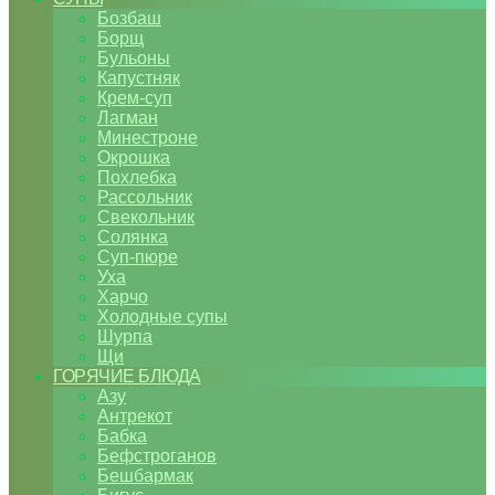
Бозбаш
Борщ
Бульоны
Капустняк
Крем-суп
Лагман
Минестроне
Окрошка
Похлебка
Рассольник
Свекольник
Солянка
Суп-пюре
Уха
Харчо
Холодные супы
Шурпа
Щи
ГОРЯЧИЕ БЛЮДА
Азу
Антрекот
Бабка
Бефстроганов
Бешбармак