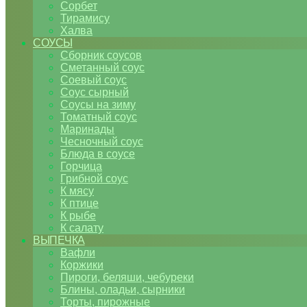
Сорбет
Тирамису
Халва
СОУСЫ
Сборник соусов
Сметанный соус
Соевый соус
Соус сырный
Соусы на зиму
Томатный соус
Маринады
Чесночный соус
Блюда в соусе
Горчица
Грибной соус
К мясу
К птице
К рыбе
К салату
ВЫПЕЧКА
Вафли
Коржики
Пироги, беляши, чебуреки
Блины, оладьи, сырники
Торты, пирожные