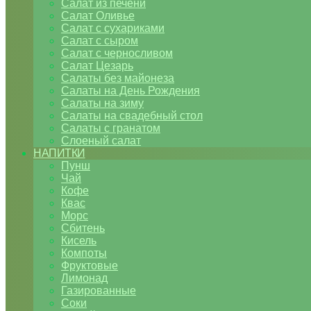
Салат из печени
Салат Оливье
Салат с сухариками
Салат с сыром
Салат с черносливом
Салат Цезарь
Салаты без майонеза
Салаты на День Рождения
Салаты на зиму
Салаты на свадебный стол
Салаты с гранатом
Слоеный салат
НАПИТКИ
Пунш
Чай
Кофе
Квас
Морс
Сбитень
Кисель
Компоты
Фруктовые
Лимонад
Газированные
Соки