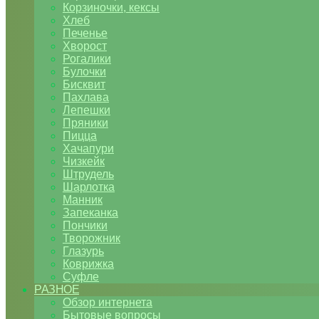
Корзиночки, кексы
Хлеб
Печенье
Хворост
Рогалики
Булочки
Бисквит
Пахлава
Лепешки
Пряники
Пицца
Хачапури
Чизкейк
Штрудель
Шарлотка
Манник
Запеканка
Пончики
Творожник
Глазурь
Коврижка
Суфле
РАЗНОЕ
Обзор интернета
Бытовые вопросы