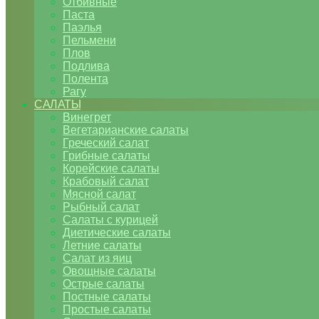
Отбивные
Паста
Паэлья
Пельмени
Плов
Подлива
Полента
Рагу
САЛАТЫ
Винегрет
Вегетарианские салаты
Греческий салат
Грибные салаты
Корейские салаты
Крабовый салат
Мясной салат
Рыбный салат
Салаты с курицей
Диетические салаты
Летние салаты
Салат из яиц
Овощные салаты
Острые салаты
Постные салаты
Простые салаты