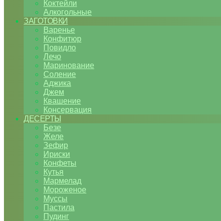
Коктейли
Алкогольные
ЗАГОТОВКИ
Варенье
Конфитюр
Повидло
Лечо
Маринование
Соление
Аджика
Джем
Квашение
Консервация
ДЕСЕРТЫ
Безе
Желе
Зефир
Ириски
Конфеты
Кутья
Мармелад
Мороженое
Муссы
Пастила
Пудинг