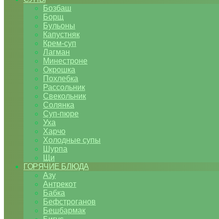
Бозбаш
Борщ
Бульоны
Капустняк
Крем-суп
Лагман
Минестроне
Окрошка
Похлебка
Рассольник
Свекольник
Солянка
Суп-пюре
Уха
Харчо
Холодные супы
Шурпа
Щи
ГОРЯЧИЕ БЛЮДА
Азу
Антрекот
Бабка
Бефстроганов
Бешбармак