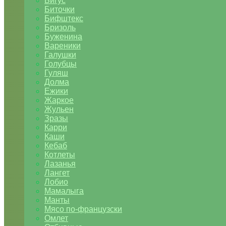
Бигус
Биточки
Бифштекс
Бризоль
Буженина
Вареники
Галушки
Голубцы
Гуляш
Долма
Ежики
Жаркое
Жульен
Зразы
Карри
Каши
Кебаб
Котлеты
Лазанья
Лангет
Лобио
Мамалыга
Манты
Мясо по-французски
Омлет