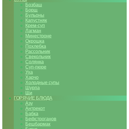
Бозбаш
Борщ
Бульоны
Капустняк
Крем-суп
Лагман
Минестроне
Окрошка
Похлебка
Рассольник
Свекольник
Солянка
Суп-пюре
Уха
Харчо
Холодные супы
Шурпа
Щи
ГОРЯЧИЕ БЛЮДА
Азу
Антрекот
Бабка
Бефстроганов
Бешбармак