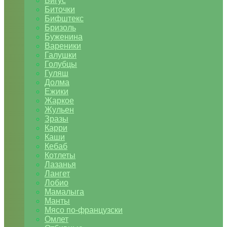
Бигус
Биточки
Бифштекс
Бризоль
Буженина
Вареники
Галушки
Голубцы
Гуляш
Долма
Ежики
Жаркое
Жульен
Зразы
Карри
Каши
Кебаб
Котлеты
Лазанья
Лангет
Лобио
Мамалыга
Манты
Мясо по-французски
Омлет