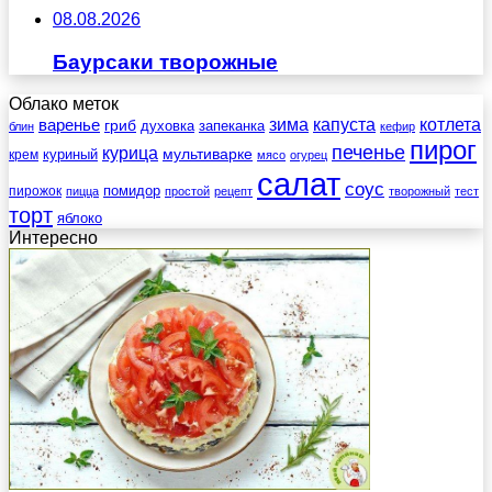
08.08.2026
Баурсаки творожные
Облако меток
зима
котлета
варенье
капуста
гриб
духовка
запеканка
блин
кефир
пирог
печенье
курица
мультиварке
куриный
крем
мясо
огурец
салат
соус
помидор
пирожок
пицца
простой
рецепт
творожный
тест
торт
яблоко
Интересно