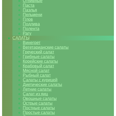
Отбивные
Паста
Паэлья
Пельмени
Плов
Подлива
Полента
Рагу
САЛАТЫ
Винегрет
Вегетарианские салаты
Греческий салат
Грибные салаты
Корейские салаты
Крабовый салат
Мясной салат
Рыбный салат
Салаты с курицей
Диетические салаты
Летние салаты
Салат из яиц
Овощные салаты
Острые салаты
Постные салаты
Простые салаты