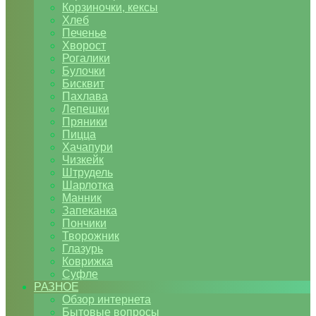
Корзиночки, кексы
Хлеб
Печенье
Хворост
Рогалики
Булочки
Бисквит
Пахлава
Лепешки
Пряники
Пицца
Хачапури
Чизкейк
Штрудель
Шарлотка
Манник
Запеканка
Пончики
Творожник
Глазурь
Коврижка
Суфле
РАЗНОЕ
Обзор интернета
Бытовые вопросы