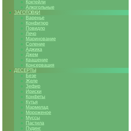
Коктейли
Алкогольные
ЗАГОТОВКИ
Варенье
Конфитюр
Повидло
Лечо
Маринование
Соление
Аджика
Джем
Квашение
Консервация
ДЕСЕРТЫ
Безе
Желе
Зефир
Ириски
Конфеты
Кутья
Мармелад
Мороженое
Муссы
Пастила
Пудинг