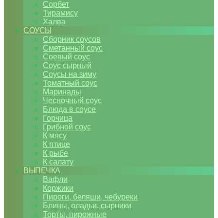
Сорбет
Тирамису
Халва
СОУСЫ
Сборник соусов
Сметанный соус
Соевый соус
Соус сырный
Соусы на зиму
Томатный соус
Маринады
Чесночный соус
Блюда в соусе
Горчица
Грибной соус
К мясу
К птице
К рыбе
К салату
ВЫПЕЧКА
Вафли
Коржики
Пироги, беляши, чебуреки
Блины, оладьи, сырники
Торты, пирожные