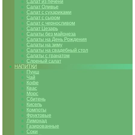
Салат из печени
Салат Оливье
Салат с сухариками
Салат с сыром
Салат с черносливом
Салат Цезарь
Салаты без майонеза
Салаты на День Рождения
Салаты на зиму
Салаты на свадебный стол
Салаты с гранатом
Слоеный салат
НАПИТКИ
Пунш
Чай
Кофе
Квас
Морс
Сбитень
Кисель
Компоты
Фруктовые
Лимонад
Газированные
Соки