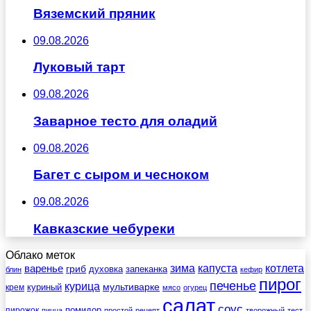
Вяземский пряник
09.08.2026
Луковый тарт
09.08.2026
Заварное тесто для оладий
09.08.2026
Багет с сыром и чесноком
09.08.2026
Кавказские чебуреки
Облако меток
зима
котлета
варенье
капуста
гриб
духовка
запеканка
блин
кефир
пирог
печенье
курица
мультиварке
куриный
крем
мясо
огурец
салат
соус
помидор
пирожок
пицца
простой
рецепт
творожный
тест