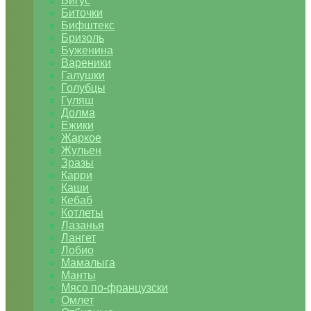
Бигус
Биточки
Бифштекс
Бризоль
Буженина
Вареники
Галушки
Голубцы
Гуляш
Долма
Ежики
Жаркое
Жульен
Зразы
Карри
Каши
Кебаб
Котлеты
Лазанья
Лангет
Лобио
Мамалыга
Манты
Мясо по-французски
Омлет