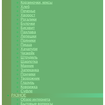
Корзиночки, кексы
Хлеб
Печенье
Хворост
Рогалики
Булочки
Бисквит
Пахлава
Лепешки
Пряники
Пицца
Хачапури
Чизкейк
Штрудель
Шарлотка
Манник
Запеканка
Пончики
Творожник
Глазурь
Коврижка
Суфле
РАЗНОЕ
Обзор интернета
Бытовые вопросы