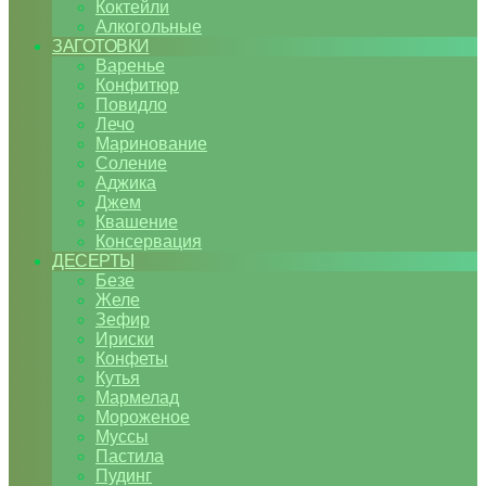
Коктейли
Алкогольные
ЗАГОТОВКИ
Варенье
Конфитюр
Повидло
Лечо
Маринование
Соление
Аджика
Джем
Квашение
Консервация
ДЕСЕРТЫ
Безе
Желе
Зефир
Ириски
Конфеты
Кутья
Мармелад
Мороженое
Муссы
Пастила
Пудинг