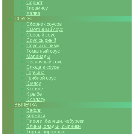
Сорбет
Тирамису
Халва
СОУСЫ
Сборник соусов
Сметанный соус
Соевый соус
Соус сырный
Соусы на зиму
Томатный соус
Маринады
Чесночный соус
Блюда в соусе
Горчица
Грибной соус
К мясу
К птице
К рыбе
К салату
ВЫПЕЧКА
Вафли
Коржики
Пироги, беляши, чебуреки
Блины, оладьи, сырники
Торты, пирожные