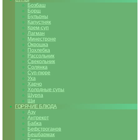
Бозбаш
Борщ
Бульоны
Капустняк
Крем-суп
Лагман
Минестроне
Окрошка
Похлебка
Рассольник
Свекольник
Солянка
Суп-пюре
Уха
Харчо
Холодные супы
Шурпа
Щи
ГОРЯЧИЕ БЛЮДА
Азу
Антрекот
Бабка
Бефстроганов
Бешбармак