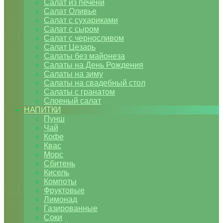
Салат из печени
Салат Оливье
Салат с сухариками
Салат с сыром
Салат с черносливом
Салат Цезарь
Салаты без майонеза
Салаты на День Рождения
Салаты на зиму
Салаты на свадебный стол
Салаты с гранатом
Слоеный салат
НАПИТКИ
Пунш
Чай
Кофе
Квас
Морс
Сбитень
Кисель
Компоты
Фруктовые
Лимонад
Газированные
Соки