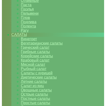
Отбивные
Паста
Паэлья
Пельмени
Плов
Подлива
Полента
Рагу
САЛАТЫ
Винегрет
Вегетарианские салаты
Греческий салат
Грибные салаты
Корейские салаты
Крабовый салат
Мясной салат
Рыбный салат
Салаты с курицей
Диетические салаты
Летние салаты
Салат из яиц
Овощные салаты
Острые салаты
Постные салаты
Простые салаты