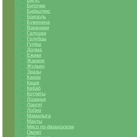
Бигус
Биточки
Бифштекс
Бризоль
Буженина
Вареники
Галушки
Голубцы
Гуляш
Долма
Ежики
Жаркое
Жульен
Зразы
Карри
Каши
Кебаб
Котлеты
Лазанья
Лангет
Лобио
Мамалыга
Манты
Мясо по-французски
Омлет