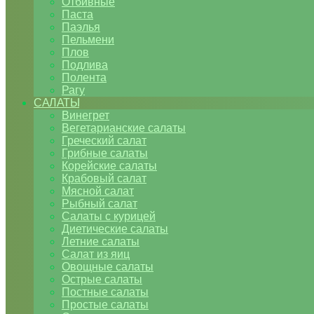
Отбивные
Паста
Паэлья
Пельмени
Плов
Подлива
Полента
Рагу
САЛАТЫ
Винегрет
Вегетарианские салаты
Греческий салат
Грибные салаты
Корейские салаты
Крабовый салат
Мясной салат
Рыбный салат
Салаты с курицей
Диетические салаты
Летние салаты
Салат из яиц
Овощные салаты
Острые салаты
Постные салаты
Простые салаты