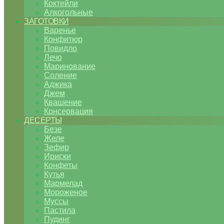
Коктейли
Алкогольные
ЗАГОТОВКИ
Варенье
Конфитюр
Повидло
Лечо
Маринование
Соление
Аджика
Джем
Квашение
Консервация
ДЕСЕРТЫ
Безе
Желе
Зефир
Ириски
Конфеты
Кутья
Мармелад
Мороженое
Муссы
Пастила
Пудинг