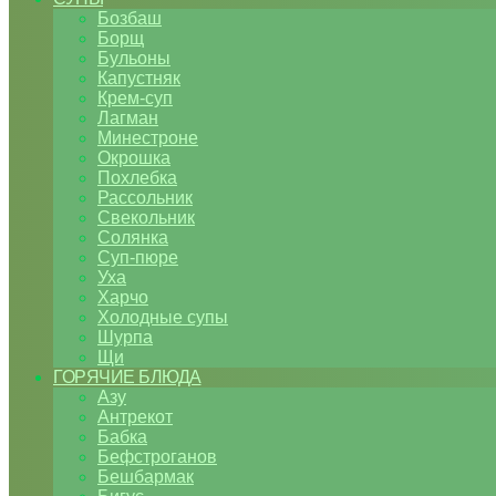
Бозбаш
Борщ
Бульоны
Капустняк
Крем-суп
Лагман
Минестроне
Окрошка
Похлебка
Рассольник
Свекольник
Солянка
Суп-пюре
Уха
Харчо
Холодные супы
Шурпа
Щи
ГОРЯЧИЕ БЛЮДА
Азу
Антрекот
Бабка
Бефстроганов
Бешбармак