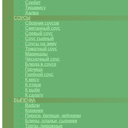
Сорбет
Тирамису
Халва
СОУСЫ
Сборник соусов
Сметанный соус
Соевый соус
Соус сырный
Соусы на зиму
Томатный соус
Маринады
Чесночный соус
Блюда в соусе
Горчица
Грибной соус
К мясу
К птице
К рыбе
К салату
ВЫПЕЧКА
Вафли
Коржики
Пироги, беляши, чебуреки
Блины, оладьи, сырники
Торты, пирожные