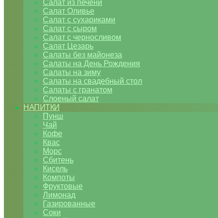
Салат из печени
Салат Оливье
Салат с сухариками
Салат с сыром
Салат с черносливом
Салат Цезарь
Салаты без майонеза
Салаты на День Рождения
Салаты на зиму
Салаты на свадебный стол
Салаты с гранатом
Слоеный салат
НАПИТКИ
Пунш
Чай
Кофе
Квас
Морс
Сбитень
Кисель
Компоты
Фруктовые
Лимонад
Газированные
Соки