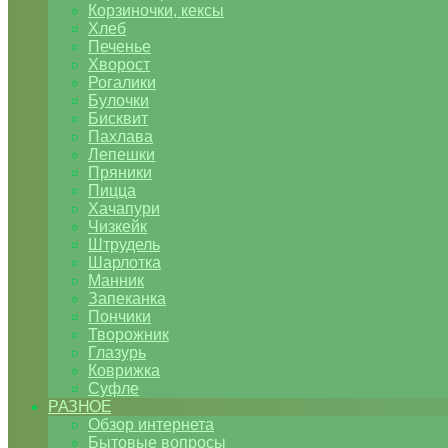
Корзиночки, кексы
Хлеб
Печенье
Хворост
Рогалики
Булочки
Бисквит
Пахлава
Лепешки
Пряники
Пицца
Хачапури
Чизкейк
Штрудель
Шарлотка
Манник
Запеканка
Пончики
Творожник
Глазурь
Коврижка
Суфле
РАЗНОЕ
Обзор интернета
Бытовые вопросы