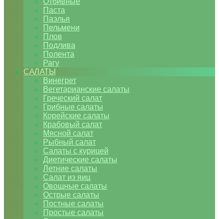
Отбивные
Паста
Паэлья
Пельмени
Плов
Подлива
Полента
Рагу
САЛАТЫ
Винегрет
Вегетарианские салаты
Греческий салат
Грибные салаты
Корейские салаты
Крабовый салат
Мясной салат
Рыбный салат
Салаты с курицей
Диетические салаты
Летние салаты
Салат из яиц
Овощные салаты
Острые салаты
Постные салаты
Простые салаты