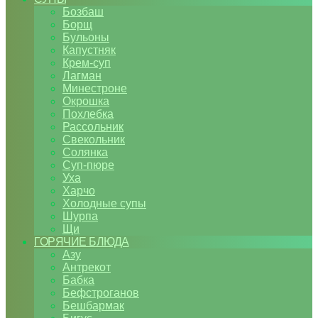
Бозбаш
Борщ
Бульоны
Капустняк
Крем-суп
Лагман
Минестроне
Окрошка
Похлебка
Рассольник
Свекольник
Солянка
Суп-пюре
Уха
Харчо
Холодные супы
Шурпа
Щи
ГОРЯЧИЕ БЛЮДА
Азу
Антрекот
Бабка
Бефстроганов
Бешбармак