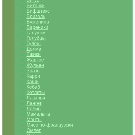
Бигус
Биточки
Бифштекс
Бризоль
Буженина
Вареники
Галушки
Голубцы
Гуляш
Долма
Ежики
Жаркое
Жульен
Зразы
Карри
Каши
Кебаб
Котлеты
Лазанья
Лангет
Лобио
Мамалыга
Манты
Мясо по-французски
Омлет