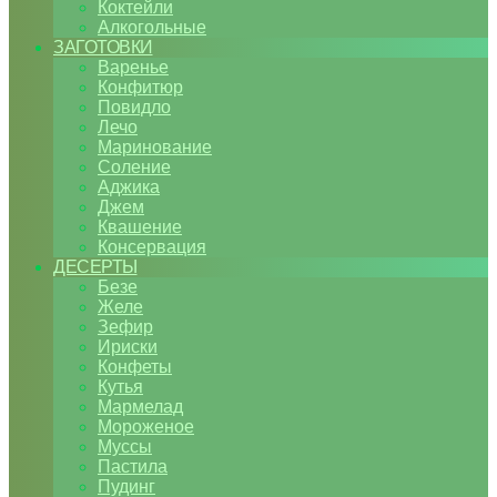
Коктейли
Алкогольные
ЗАГОТОВКИ
Варенье
Конфитюр
Повидло
Лечо
Маринование
Соление
Аджика
Джем
Квашение
Консервация
ДЕСЕРТЫ
Безе
Желе
Зефир
Ириски
Конфеты
Кутья
Мармелад
Мороженое
Муссы
Пастила
Пудинг