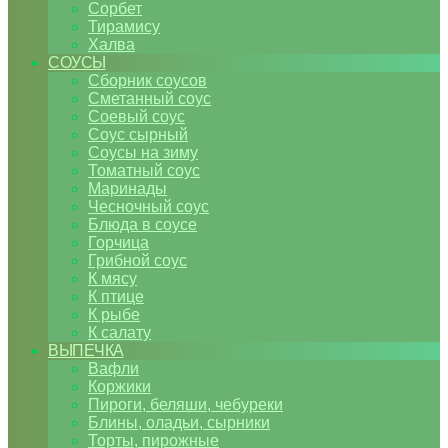
Сорбет
Тирамису
Халва
СОУСЫ
Сборник соусов
Сметанный соус
Соевый соус
Соус сырный
Соусы на зиму
Томатный соус
Маринады
Чесночный соус
Блюда в соусе
Горчица
Грибной соус
К мясу
К птице
К рыбе
К салату
ВЫПЕЧКА
Вафли
Коржики
Пироги, беляши, чебуреки
Блины, оладьи, сырники
Торты, пирожные