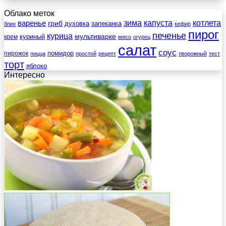
Облако меток
зима
котлета
варенье
капуста
гриб
духовка
запеканка
блин
кефир
пирог
печенье
курица
мультиварке
куриный
крем
мясо
огурец
салат
соус
помидор
пирожок
пицца
простой
рецепт
творожный
тест
торт
яблоко
Интересно