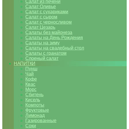
Салат из печени
Салат Оливье
Салат с сухариками
Салат с сыром
Салат с черносливом
Салат Цезарь
Салаты без майонеза
Салаты на День Рождения
Салаты на зиму
Салаты на свадебный стол
Салаты с гранатом
Слоеный салат
НАПИТКИ
Пунш
Чай
Кофе
Квас
Морс
Сбитень
Кисель
Компоты
Фруктовые
Лимонад
Газированные
Соки