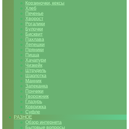
Корзиночки, кексы
Хлеб
Печенье
Хворост
Рогалики
Булочки
Бисквит
Пахлава
Лепешки
Пряники
Пицца
Хачапури
Чизкейк
Штрудель
Шарлотка
Манник
Запеканка
Пончики
Творожник
Глазурь
Коврижка
Суфле
РАЗНОЕ
Обзор интернета
Бытовые вопросы